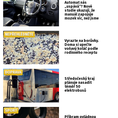
Automat nás
„uspává“? Nové
studie ukazují, že
manuál zapojuje
mozek víc, než jsme
si mysleli
NEPŘEHLÉDNĚTE
Vyrazte na borůvky.
Doma si upečte
voňavý koláč podle
rodinného receptu
DOPRAVA
Středočeský kraj
plánuje nasadit
téměř 50
elektrobusů
SPORT
Příbram ovládnou