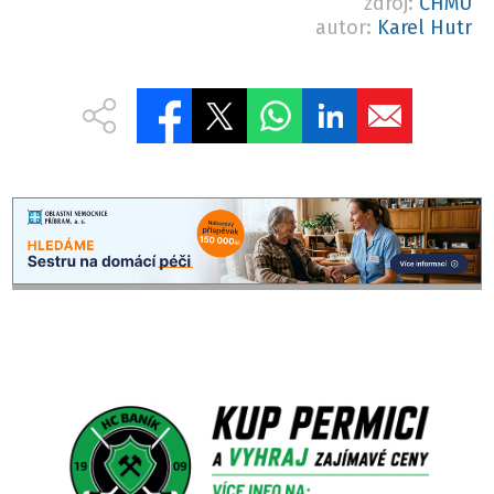
zdroj:
ČHMÚ
autor:
Karel Hutr