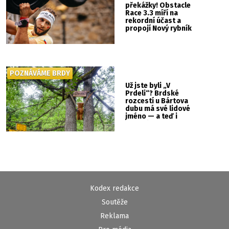
překážky! Obstacle
Race 3.3 míří na
rekordní účast a
propojí Nový rybník
se Svatou Horou
POZNÁVÁME BRDY
Už jste byli „V
Prdeli“? Brdské
rozcestí u Bártova
dubu má své lidové
jméno — a teď i
vlastní cedulku
Kodex redakce
Soutěže
Reklama