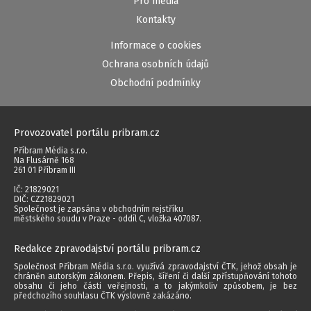
Pro média
Kontakty
Informace o cookies
Ochrana osobních údajů
Obchodní podmínky
Provozovatel portálu pribram.cz
Příbram Média s.r.o.
Na Flusárně 168
261 01 Příbram III
IČ: 21829021
DIČ: CZ21829021
Společnost je zapsána v obchodním rejstříku
městského soudu v Praze - oddíl C, vložka 407087.
Redakce zpravodajství portálu pribram.cz
Společnost Příbram Média s.r.o. využívá zpravodajství ČTK, jehož obsah je
chráněn autorským zákonem. Přepis, šíření či další zpřístupňování tohoto
obsahu či jeho části veřejnosti, a to jakýmkoliv způsobem, je bez
předchozího souhlasu ČTK výslovně zakázáno.