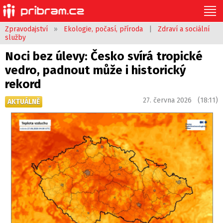
Zpravodajství
»
Ekologie, počasí, příroda
|
Zdraví a sociální
služby
Noci bez úlevy: Česko svírá tropické
vedro, padnout může i historický
rekord
27. června 2026 (18:11)
AKTUÁLNĚ