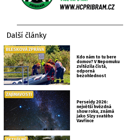
Další články
BLESKOVÁ ZPRÁVA
Kdo nám to tu bere
domov? V Nepomuku
zvítězila čistá,
odporná
bezohlednost
ZAJÍMAVOSTI
Perseidy 2026:
největší hvězdná
show roku, známá
jako Slzy svatého
Vavřince
AKTUÁLNĚ