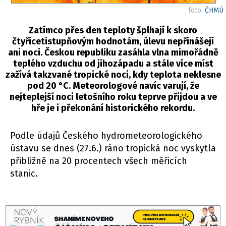
foto:
ČHMÚ
Zatímco přes den teploty šplhají k skoro
čtyřicetistupňovým hodnotám, úlevu nepřinášejí
ani noci. Českou republiku zasáhla vlna mimořádně
teplého vzduchu od jihozápadu a stále více míst
zažívá takzvané tropické noci, kdy teplota neklesne
pod 20 °C. Meteorologové navíc varují, že
nejteplejší noci letošního roku teprve přijdou a ve
hře je i překonání historického rekordu.
Podle údajů Českého hydrometeorologického
ústavu se dnes (27.6.) ráno tropická noc vyskytla
přibližně na 20 procentech všech měřicích
stanic.