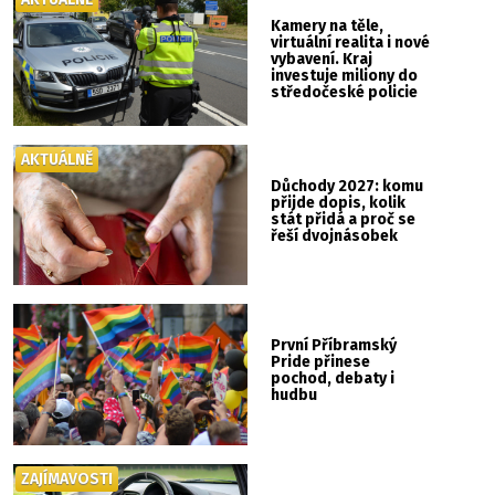
Kamery na těle,
virtuální realita i nové
vybavení. Kraj
investuje miliony do
středočeské policie
AKTUÁLNĚ
Důchody 2027: komu
přijde dopis, kolik
stát přidá a proč se
řeší dvojnásobek
První Příbramský
Pride přinese
pochod, debaty i
hudbu
ZAJÍMAVOSTI