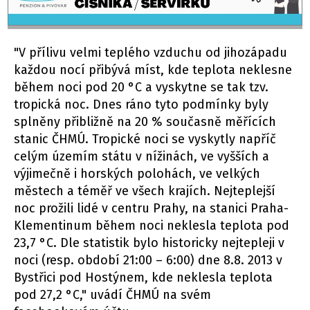
"V přílivu velmi teplého vzduchu od jihozápadu
každou nocí přibývá míst, kde teplota neklesne
během noci pod 20 °C a vyskytne se tak tzv.
tropická noc. Dnes ráno tyto podmínky byly
splněny přibližně na 20 % současně měřících
stanic ČHMÚ. Tropické noci se vyskytly napříč
celým územím státu v nížinách, ve vyšších a
výjimečně i horských polohách, ve velkých
městech a téměř ve všech krajích. Nejteplejší
noc prožili lidé v centru Prahy, na stanici Praha-
Klementinum během noci neklesla teplota pod
23,7 °C. Dle statistik bylo historicky nejtepleji v
noci (resp. období 21:00 – 6:00) dne 8.8. 2013 v
Bystřici pod Hostýnem, kde neklesla teplota
pod 27,2 °C," uvádí ČHMÚ na svém