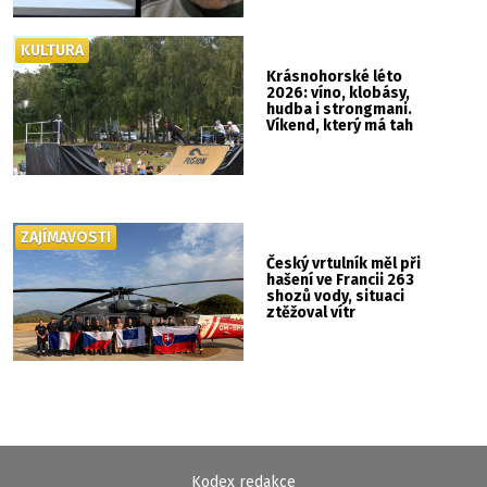
KULTURA
Krásnohorské léto
2026: víno, klobásy,
hudba i strongmani.
Víkend, který má tah
ZAJÍMAVOSTI
Český vrtulník měl při
hašení ve Francii 263
shozů vody, situaci
ztěžoval vítr
Kodex redakce