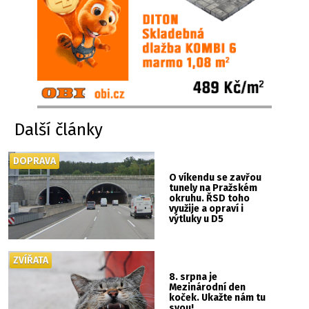
Další články
DOPRAVA
O víkendu se zavřou
tunely na Pražském
okruhu. ŘSD toho
využije a opraví i
výtluky u D5
ZVÍŘATA
8. srpna je
Mezinárodní den
koček. Ukažte nám tu
svou!