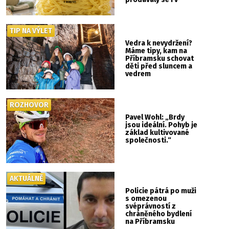
Albertu
TIP NA VÝLET
Vedra k nevydržení?
Máme tipy, kam na
Příbramsku schovat
děti před sluncem a
vedrem
ROZHOVOR
Pavel Wohl: „Brdy
jsou ideální. Pohyb je
základ kultivované
společnosti.“
AKTUÁLNĚ
Policie pátrá po muži
s omezenou
svéprávností z
chráněného bydlení
na Příbramsku