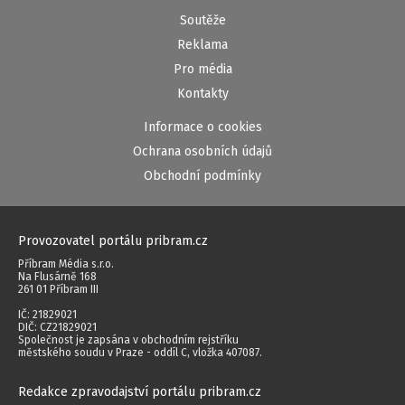
Soutěže
Reklama
Pro média
Kontakty
Informace o cookies
Ochrana osobních údajů
Obchodní podmínky
Provozovatel portálu pribram.cz
Příbram Média s.r.o.
Na Flusárně 168
261 01 Příbram III
IČ: 21829021
DIČ: CZ21829021
Společnost je zapsána v obchodním rejstříku
městského soudu v Praze - oddíl C, vložka 407087.
Redakce zpravodajství portálu pribram.cz