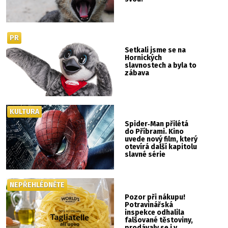
PR
Setkali jsme se na
Hornických
slavnostech a byla to
zábava
KULTURA
Spider‑Man přilétá
do Příbrami. Kino
uvede nový film, který
otevírá další kapitolu
slavné série
NEPŘEHLÉDNĚTE
Pozor při nákupu!
Potravinářská
inspekce odhalila
falšované těstoviny,
prodávaly se i v