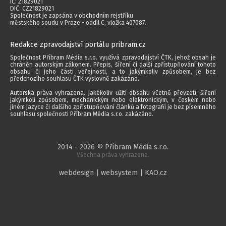
IČ: 21829021
DIČ: CZ21829021
Společnost je zapsána v obchodním rejstříku
městského soudu v Praze - oddíl C, vložka 407087.
Redakce zpravodajství portálu pribram.cz
Společnost Příbram Média s.r.o. využívá zpravodajství ČTK, jehož obsah je
chráněn autorským zákonem. Přepis, šíření či další zpřístupňování tohoto
obsahu či jeho části veřejnosti, a to jakýmkoliv způsobem, je bez
předchozího souhlasu ČTK výslovně zakázáno.
Autorská práva vyhrazena. Jakékoliv užití obsahu včetně převzetí, šíření
jakýmkoli způsobem, mechanickým nebo elektronickým, v českém nebo
jiném jazyce či dalšího zpřístupňování článků a fotografií je bez písemného
souhlasu společnosti Příbram Média s.r.o. zakázáno.
2014 - 2026 © Příbram Média s.r.o.
Všechna práva vyhrazena.
webdesign | websystem | KAO.cz