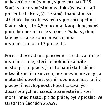
uchazečů o zaměstnaní, v prosinci pak 3119.
Současná nezaměstnanost tak zůstává na 4,1
procentech. Nejvyšší nezaměstnanost mezi
středočeskými okresy byla v prosinci opět na
Kladensku, a to 4,5 procenta. Naopak nejmenší
podíl lidí bez práce je v okrese Praha-východ,
kde byla na ke konci prosince míra
nezaměstnanosti 1,3 procenta.
Počet lidí v evidenci pracovních úřadů zahrnuje i
nezaměstnané, kteří nemohou okamžitě
nastoupit do práce. Jsou to například lidé na
rekvalifikačních kurzech, nezaměstnané ženy na
mateřské dovolené, vězni nebo nezaměstnaní v
pracovní neschopnosti. Počet takzvaných
dosažitelných uchazečů o zaměstnání, kteří
mohli ihned nastoupit do práce, byl v prosinci ve
středních Čechách 26.439.