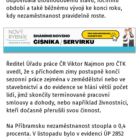
odpovídala dlouhodobému stavu, ročnímu
období a také běžnému vývoji ke konci roku,
kdy nezaměstnanost pravidelně roste.
Ředitel Úřadu práce ČR Viktor Najmon pro ČTK
uvedl, že s příchodem zimy postupně končí
sezonní práce zejména v zemědělství nebo ve
stavebnictví a do evidence se hlásí větší počet
lidí, jimž skončily termínované pracovní
smlouvy a dohody, nebo například živnostníci,
kteří dočasně přerušili svou činnost.
Na Příbramsku nezaměstnanost stoupla o 0,4
procenta. V listopadu bylo v evidenci ÚP 2852