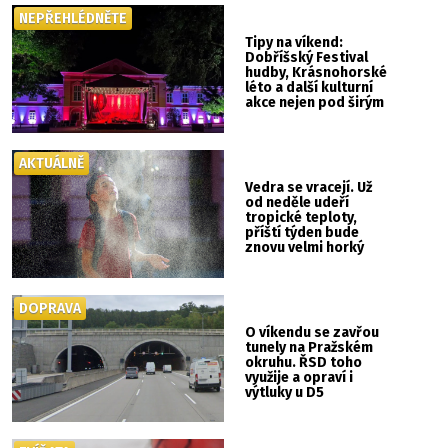
NEPŘEHLÉDNĚTE
Tipy na víkend:
Dobříšský Festival
hudby, Krásnohorské
léto a další kulturní
akce nejen pod širým
nebem
AKTUÁLNĚ
Vedra se vracejí. Už
od neděle udeří
tropické teploty,
příští týden bude
znovu velmi horký
DOPRAVA
O víkendu se zavřou
tunely na Pražském
okruhu. ŘSD toho
využije a opraví i
výtluky u D5