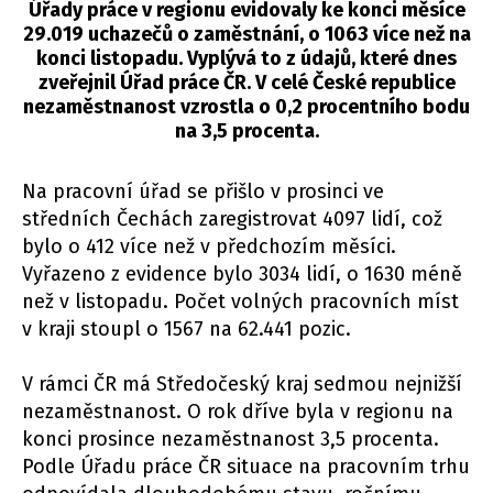
Úřady práce v regionu evidovaly ke konci měsíce
29.019 uchazečů o zaměstnání, o 1063 více než na
konci listopadu. Vyplývá to z údajů, které dnes
zveřejnil Úřad práce ČR. V celé České republice
nezaměstnanost vzrostla o 0,2 procentního bodu
na 3,5 procenta.
Na pracovní úřad se přišlo v prosinci ve
středních Čechách zaregistrovat 4097 lidí, což
bylo o 412 více než v předchozím měsíci.
Vyřazeno z evidence bylo 3034 lidí, o 1630 méně
než v listopadu. Počet volných pracovních míst
v kraji stoupl o 1567 na 62.441 pozic.
V rámci ČR má Středočeský kraj sedmou nejnižší
nezaměstnanost. O rok dříve byla v regionu na
konci prosince nezaměstnanost 3,5 procenta.
Podle Úřadu práce ČR situace na pracovním trhu