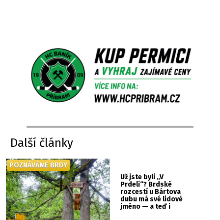
Další články
POZNÁVÁME BRDY
Už jste byli „V
Prdeli“? Brdské
rozcestí u Bártova
dubu má své lidové
jméno — a teď i
vlastní cedulku