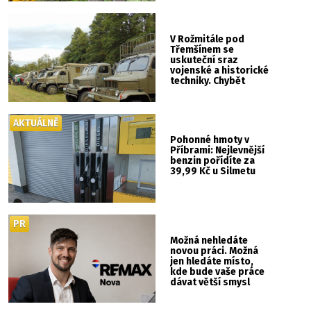
V Rožmitále pod
Třemšínem se
uskuteční sraz
vojenské a historické
techniky. Chybět
nebude kaskadérská
show ani hudba
AKTUÁLNĚ
Pohonné hmoty v
Příbrami: Nejlevnější
benzin pořídíte za
39,99 Kč u Silmetu
PR
Možná nehledáte
novou práci. Možná
jen hledáte místo,
kde bude vaše práce
dávat větší smysl