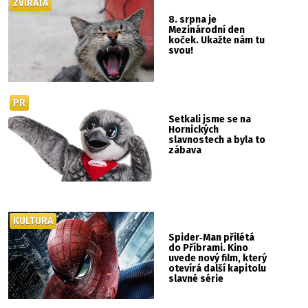
ZVÍŘATA
8. srpna je
Mezinárodní den
koček. Ukažte nám tu
svou!
PR
Setkali jsme se na
Hornických
slavnostech a byla to
zábava
KULTURA
Spider‑Man přilétá
do Příbrami. Kino
uvede nový film, který
otevírá další kapitolu
slavné série