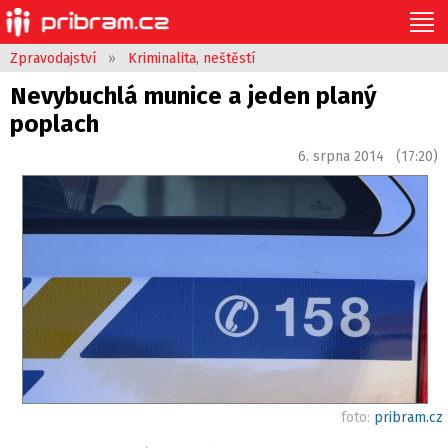
Zpravodajství
»
Kriminalita, neštěstí
Nevybuchlá munice a jeden planý
poplach
6. srpna 2014 (17:20)
foto:
pribram.cz