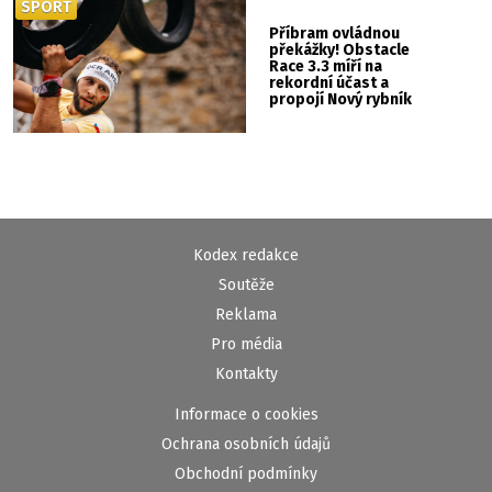
SPORT
Příbram ovládnou
překážky! Obstacle
Race 3.3 míří na
rekordní účast a
propojí Nový rybník
se Svatou Horou
Kodex redakce
Soutěže
Reklama
Pro média
Kontakty
Informace o cookies
Ochrana osobních údajů
Obchodní podmínky