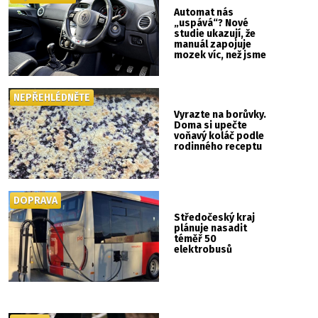
Automat nás
„uspává“? Nové
studie ukazují, že
manuál zapojuje
mozek víc, než jsme
si mysleli
NEPŘEHLÉDNĚTE
Vyrazte na borůvky.
Doma si upečte
voňavý koláč podle
rodinného receptu
DOPRAVA
Středočeský kraj
plánuje nasadit
téměř 50
elektrobusů