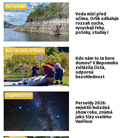
AKTUÁLNĚ
Voda mizí před
očima. Orlík odhaluje
rozsah sucha,
vysychají řeky,
potoky, studny i
mokřady
BLESKOVÁ ZPRÁVA
Kdo nám to tu bere
domov? V Nepomuku
zvítězila čistá,
odporná
bezohlednost
ZAJÍMAVOSTI
Perseidy 2026:
největší hvězdná
show roku, známá
jako Slzy svatého
Vavřince