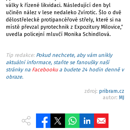
války k řízené likvidaci. Následující den byl
učiněn nález v lese nedaleko Zvírotic. Šlo o dvě
dělostřelecké protipancéřové střely, které si na
místě převzal pyrotechnik z Expozitury Milovice,“
uvedla policejní mluvčí Monika Schindlová.
Tip redakce:
Pokud nechcete, aby vám unikly
aktuální informace, staňte se fanoušky naší
stránky na
Facebooku
a budete 24 hodin denně v
obraze.
zdroj:
pribram.cz
autor:
MJ