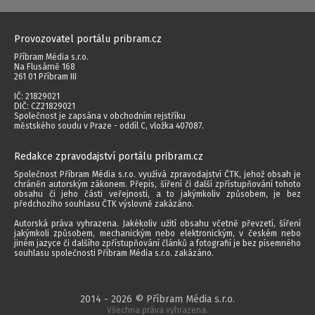
Provozovatel portálu pribram.cz
Příbram Média s.r.o.
Na Flusárně 168
261 01 Příbram III
IČ: 21829021
DIČ: CZ21829021
Společnost je zapsána v obchodním rejstříku
městského soudu v Praze - oddíl C, vložka 407087.
Redakce zpravodajství portálu pribram.cz
Společnost Příbram Média s.r.o. využívá zpravodajství ČTK, jehož obsah je
chráněn autorským zákonem. Přepis, šíření či další zpřístupňování tohoto
obsahu či jeho části veřejnosti, a to jakýmkoliv způsobem, je bez
předchozího souhlasu ČTK výslovně zakázáno.
Autorská práva vyhrazena. Jakékoliv užití obsahu včetně převzetí, šíření
jakýmkoli způsobem, mechanickým nebo elektronickým, v českém nebo
jiném jazyce či dalšího zpřístupňování článků a fotografií je bez písemného
souhlasu společnosti Příbram Média s.r.o. zakázáno.
2014 - 2026 © Příbram Média s.r.o.
Všechna práva vyhrazena.