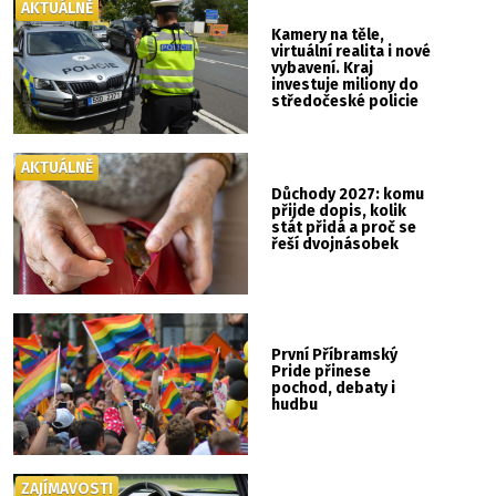
AKTUÁLNĚ
Kamery na těle,
virtuální realita i nové
vybavení. Kraj
investuje miliony do
středočeské policie
AKTUÁLNĚ
Důchody 2027: komu
přijde dopis, kolik
stát přidá a proč se
řeší dvojnásobek
První Příbramský
Pride přinese
pochod, debaty i
hudbu
ZAJÍMAVOSTI