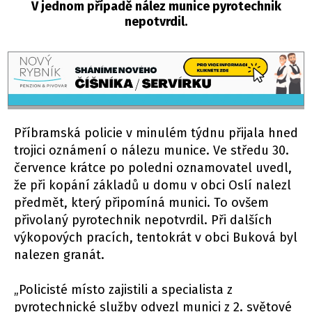
V jednom případě nález munice pyrotechnik
nepotvrdil.
Příbramská policie v minulém týdnu přijala hned
trojici oznámení o nálezu munice. Ve středu 30.
července krátce po poledni oznamovatel uvedl,
že při kopání základů u domu v obci Oslí nalezl
předmět, který připomíná munici. To ovšem
přivolaný pyrotechnik nepotvrdil. Při dalších
výkopových pracích, tentokrát v obci Buková byl
nalezen granát.
„Policisté místo zajistili a specialista z
pyrotechnické služby odvezl munici z 2. světové