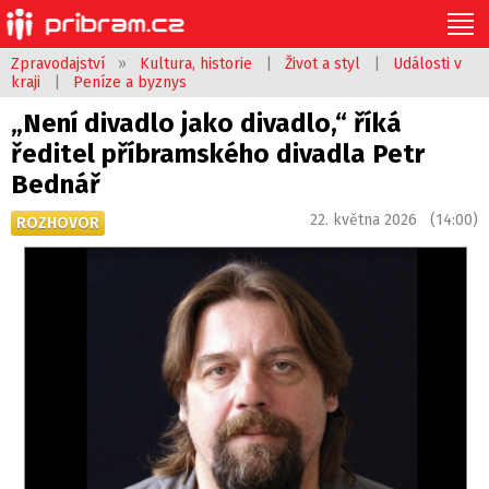
Zpravodajství
»
Kultura, historie
|
Život a styl
|
Události v
kraji
|
Peníze a byznys
„Není divadlo jako divadlo,“ říká
ředitel příbramského divadla Petr
Bednář
22. května 2026 (14:00)
ROZHOVOR