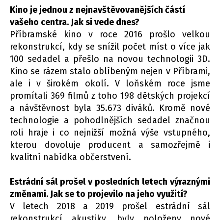
Kino je jednou z nejnavštěvovanějších částí
vašeho centra. Jak si vede dnes?
Příbramské kino v roce 2016 prošlo velkou
rekonstrukcí, kdy se snížil počet míst o více jak
100 sedadel a přešlo na novou technologii 3D.
Kino se rázem stalo oblíbeným nejen v Příbrami,
ale i v širokém okolí. V loňském roce jsme
promítali 369 filmů z toho 198 dětských projekcí
a návštěvnost byla 35.673 diváků. Kromě nové
technologie a pohodlnějších sedadel značnou
roli hraje i co nejnižší možná výše vstupného,
kterou dovoluje producent a samozřejmě i
kvalitní nabídka občerstvení.
Estrádní sál prošel v posledních letech výraznými
změnami. Jak se to projevilo na jeho využití?
V letech 2018 a 2019 prošel estrádní sál
rekonstrukcí akustiky, byly položeny nové