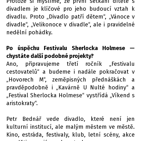
Protože si myslíme, že první setkání dítěte s
divadlem je klíčové pro jeho budoucí vztah k
divadlu. Proto „Divadlo patří dětem“, „Vánoce v
divadle“, „Velikonoce v divadle“, ale i pravidelné
nedělní pohádky.
Po úspěchu Festivalu Sherlocka Holmese —
chystáte další podobné projekty?
Ano, připravujeme třetí ročník „Festivalu
cestovatelů“ a budeme i nadále pokračovat v
„Hovorech M“, zeměpisných přednáškách a
pravděpodobně i „Kavárně U Nulté hodiny“ a
„Festival Sherlocka Holmese“ vystřídá „Víkend s
aristokraty“.
Petr Bednář vede divadlo, které není jen
kulturní institucí, ale malým městem ve městě.
Kino, estráda, festivaly, klub, letní scény, akce