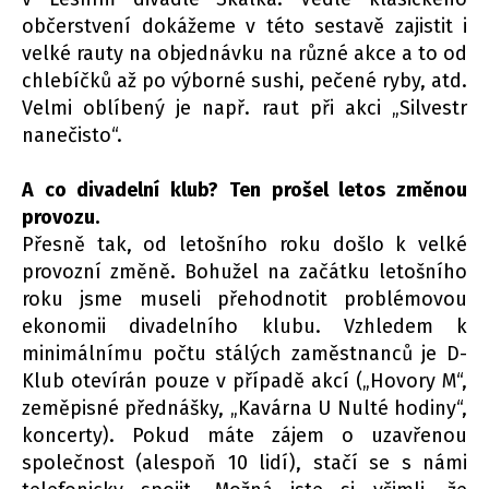
občerstvení dokážeme v této sestavě zajistit i
velké rauty na objednávku na různé akce a to od
chlebíčků až po výborné sushi, pečené ryby, atd.
Velmi oblíbený je např. raut při akci „Silvestr
nanečisto“.
A co divadelní klub? Ten prošel letos změnou
provozu.
Přesně tak, od letošního roku došlo k velké
provozní změně. Bohužel na začátku letošního
roku jsme museli přehodnotit problémovou
ekonomii divadelního klubu. Vzhledem k
minimálnímu počtu stálých zaměstnanců je D-
Klub otevírán pouze v případě akcí („Hovory M“,
zeměpisné přednášky, „Kavárna U Nulté hodiny“,
koncerty). Pokud máte zájem o uzavřenou
společnost (alespoň 10 lidí), stačí se s námi