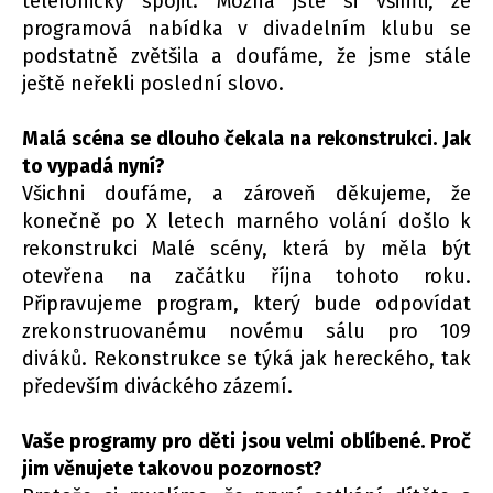
telefonicky spojit. Možná jste si všimli, že
programová nabídka v divadelním klubu se
podstatně zvětšila a doufáme, že jsme stále
ještě neřekli poslední slovo.
Malá scéna se dlouho čekala na rekonstrukci. Jak
to vypadá nyní?
Všichni doufáme, a zároveň děkujeme, že
konečně po X letech marného volání došlo k
rekonstrukci Malé scény, která by měla být
otevřena na začátku října tohoto roku.
Připravujeme program, který bude odpovídat
zrekonstruovanému novému sálu pro 109
diváků. Rekonstrukce se týká jak hereckého, tak
především diváckého zázemí.
Vaše programy pro děti jsou velmi oblíbené. Proč
jim věnujete takovou pozornost?