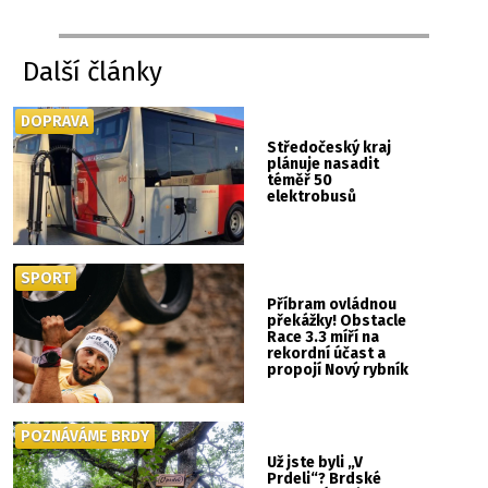
Další články
DOPRAVA
Středočeský kraj
plánuje nasadit
téměř 50
elektrobusů
SPORT
Příbram ovládnou
překážky! Obstacle
Race 3.3 míří na
rekordní účast a
propojí Nový rybník
se Svatou Horou
POZNÁVÁME BRDY
Už jste byli „V
Prdeli“? Brdské