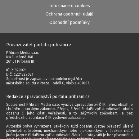
Informace o cookies
Ochrana osobních údajů
Obchodní podmínky
Provozovatel portálu pribram.cz
Příbram Média s.r.o.
Na Flusárně 168
261 01 Příbram III
IČ: 21829021
DIČ: CZ21829021
Společnost je zapsána v obchodním rejstříku
městského soudu v Praze - oddíl C, vložka 407087.
Redakce zpravodajství portálu pribram.cz
Společnost Příbram Média s.r.o. využívá zpravodajství ČTK, jehož obsah je
chráněn autorským zákonem. Přepis, šíření či další zpřístupňování tohoto
obsahu či jeho části veřejnosti, a to jakýmkoliv způsobem, je bez
předchozího souhlasu ČTK výslovně zakázáno.
Autorská práva vyhrazena. Jakékoliv užití obsahu včetně převzetí, šíření
jakýmkoli způsobem, mechanickým nebo elektronickým, v českém nebo
jiném jazyce či dalšího zpřístupňování článků a fotografií je bez písemného