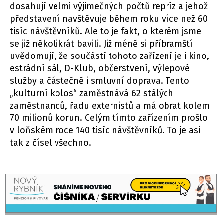
dosahují velmi výjimečných počtů repríz a jehož
představení navštěvuje během roku více než 60
tisíc návštěvníků. Ale to je fakt, o kterém jsme
se již několikrát bavili. Již méně si příbramští
uvědomují, že součástí tohoto zařízení je i kino,
estrádní sál, D-Klub, občerstvení, výlepové
služby a částečně i smluvní doprava. Tento
„kulturní kolos“ zaměstnává 62 stálých
zaměstnanců, řadu externistů a má obrat kolem
70 milionů korun. Celým tímto zařízením prošlo
v loňském roce 140 tisíc návštěvníků. To je asi
tak z čísel všechno.