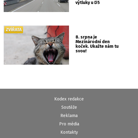
výtluky u D5
ZVÍŘATA
8. srpna je
Mezinárodní den
koček. Ukažte nám tu
svou!
Kodex redakce
Soutěže
Reklama
Pro média
Kontakty