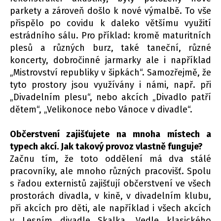
parkety a zároveň došlo k nové výmalbě. To vše
přispělo po covidu k daleko většímu využití
estrádního sálu. Pro příklad: kromě maturitních
plesů a různých burz, také taneční, různé
koncerty, dobročinné jarmarky ale i například
„Mistrovství republiky v šipkách“. Samozřejmě, že
tyto prostory jsou využívány i námi, např. při
„Divadelním plesu“, nebo akcích „Divadlo patří
dětem“, „Velikonoce nebo Vánoce v divadle“.
Občerstvení zajišťujete na mnoha místech a
typech akcí. Jak takový provoz vlastně funguje?
Začnu tím, že toto oddělení má dva stálé
pracovníky, ale mnoho různých pracovišť. Spolu
s řadou externistů zajišťují občerstvení ve všech
prostorách divadla, v kině, v divadelním klubu,
při akcích pro děti, ale například i všech akcích
v Lesním divadle Skalka. Vedle klasického