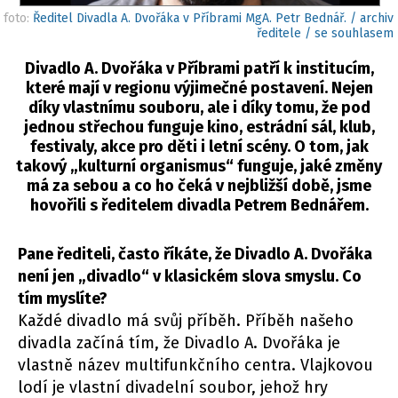
foto:
Ředitel Divadla A. Dvořáka v Příbrami MgA. Petr Bednář. / archiv
ředitele / se souhlasem
Divadlo A. Dvořáka v Příbrami patří k institucím,
které mají v regionu výjimečné postavení. Nejen
díky vlastnímu souboru, ale i díky tomu, že pod
jednou střechou funguje kino, estrádní sál, klub,
festivaly, akce pro děti i letní scény. O tom, jak
takový „kulturní organismus“ funguje, jaké změny
má za sebou a co ho čeká v nejbližší době, jsme
hovořili s ředitelem divadla Petrem Bednářem.
Pane řediteli, často říkáte, že Divadlo A. Dvořáka
není jen „divadlo“ v klasickém slova smyslu. Co
tím myslíte?
Každé divadlo má svůj příběh. Příběh našeho
divadla začíná tím, že Divadlo A. Dvořáka je
vlastně název multifunkčního centra. Vlajkovou
lodí je vlastní divadelní soubor, jehož hry