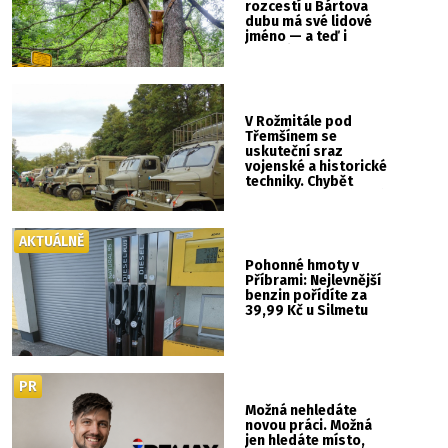
rozcestí u Bártova
dubu má své lidové
jméno — a teď i
vlastní cedulku
V Rožmitále pod
Třemšínem se
uskuteční sraz
vojenské a historické
techniky. Chybět
nebude kaskadérská
show ani hudba
AKTUÁLNĚ
Pohonné hmoty v
Příbrami: Nejlevnější
benzin pořídíte za
39,99 Kč u Silmetu
PR
Možná nehledáte
novou práci. Možná
jen hledáte místo,