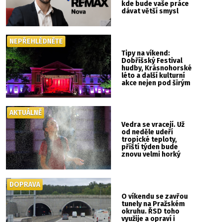
kde bude vaše práce
dávat větší smysl
NEPŘEHLÉDNĚTE
Tipy na víkend:
Dobříšský Festival
hudby, Krásnohorské
léto a další kulturní
akce nejen pod širým
nebem
AKTUÁLNĚ
Vedra se vracejí. Už
od neděle udeří
tropické teploty,
příští týden bude
znovu velmi horký
DOPRAVA
O víkendu se zavřou
tunely na Pražském
okruhu. ŘSD toho
využije a opraví i