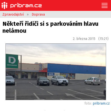
Zpravodajství
»
Doprava
Někteří řidiči si s parkováním hlavu
nelámou
2. března 2015 (15:21)
foto:
pribram.cz