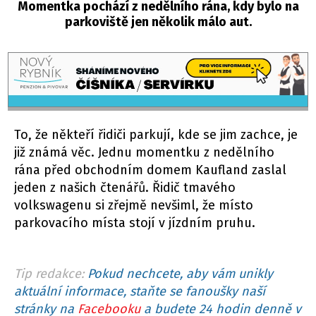
Momentka pochází z nedělního rána, kdy bylo na
parkoviště jen několik málo aut.
To, že někteří řidiči parkují, kde se jim zachce, je
již známá věc. Jednu momentku z nedělního
rána před obchodním domem Kaufland zaslal
jeden z našich čtenářů. Řidič tmavého
volkswagenu si zřejmě nevšiml, že místo
parkovacího místa stojí v jízdním pruhu.
Tip redakce:
Pokud nechcete, aby vám unikly
aktuální informace, staňte se fanoušky naší
stránky na
Facebooku
a budete 24 hodin denně v