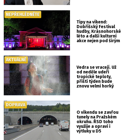
NEPŘEHLÉDNĚTE
Tipy na víkend:
Dobříšský Festival
hudby, Krásnohorské
léto a další kulturní
akce nejen pod širým
nebem
AKTUÁLNĚ
Vedra se vracejí. Už
od neděle udeří
tropické teploty,
příští týden bude
znovu velmi horký
DOPRAVA
O víkendu se zavřou
tunely na Pražském
okruhu. ŘSD toho
využije a opraví i
výtluky u D5