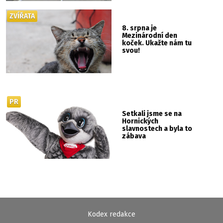
ZVÍŘATA
8. srpna je
Mezinárodní den
koček. Ukažte nám tu
svou!
PR
Setkali jsme se na
Hornických
slavnostech a byla to
zábava
Kodex redakce