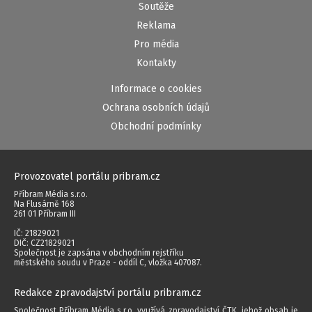
Soutěže
Reklama
Pro média
Kontakty
Informace o cookies
Ochrana osobních údajů
Obchodní podmínky
Provozovatel portálu pribram.cz
Příbram Média s.r.o.
Na Flusárně 168
261 01 Příbram III
IČ: 21829021
DIČ: CZ21829021
Společnost je zapsána v obchodním rejstříku
městského soudu v Praze - oddíl C, vložka 407087.
Redakce zpravodajství portálu pribram.cz
Společnost Příbram Média s.r.o. využívá zpravodajství ČTK, jehož obsah je