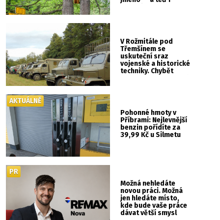
vlastní cedulku
V Rožmitále pod
Třemšínem se
uskuteční sraz
vojenské a historické
techniky. Chybět
nebude kaskadérská
show ani hudba
AKTUÁLNĚ
Pohonné hmoty v
Příbrami: Nejlevnější
benzin pořídíte za
39,99 Kč u Silmetu
PR
Možná nehledáte
novou práci. Možná
jen hledáte místo,
kde bude vaše práce
dávat větší smysl