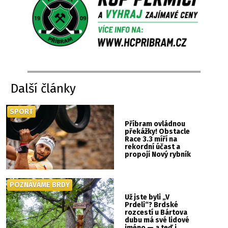
Další články
SPORT
Příbram ovládnou
překážky! Obstacle
Race 3.3 míří na
rekordní účast a
propojí Nový rybník
se Svatou Horou
POZNÁVÁME BRDY
Už jste byli „V
Prdeli“? Brdské
rozcestí u Bártova
dubu má své lidové
jméno — a teď i