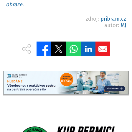
obraze.
zdroj:
pribram.cz
autor:
MJ