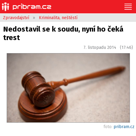
Zpravodajství
»
Kriminalita, neštěstí
Nedostavil se k soudu, nyní ho čeká
trest
7. listopadu 2014 (17:46)
foto:
pribram.cz