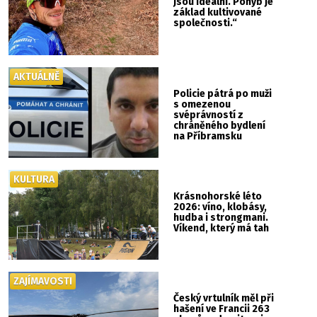
jsou ideální. Pohyb je
základ kultivované
společnosti.“
AKTUÁLNĚ
Policie pátrá po muži
s omezenou
svéprávností z
chráněného bydlení
na Příbramsku
KULTURA
Krásnohorské léto
2026: víno, klobásy,
hudba i strongmani.
Víkend, který má tah
ZAJÍMAVOSTI
Český vrtulník měl při
hašení ve Francii 263