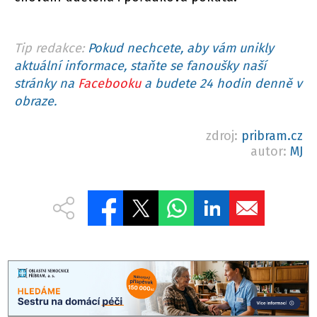
Tip redakce:
Pokud nechcete, aby vám unikly
aktuální informace, staňte se fanoušky naší
stránky na
Facebooku
a budete 24 hodin denně v
obraze.
zdroj:
pribram.cz
autor:
MJ