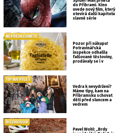
Spider‑Man přilétá
do Příbrami. Kino
uvede nový film, který
otevírá další kapitolu
slavné série
NEPŘEHLÉDNĚTE
Pozor při nákupu!
Potravinářská
inspekce odhalila
falšované těstoviny,
prodávaly se i v
Albertu
TIP NA VÝLET
Vedra k nevydržení?
Máme tipy, kam na
Příbramsku schovat
děti před sluncem a
vedrem
ROZHOVOR
Pavel Wohl: „Brdy