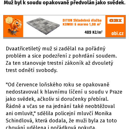
Muž byl k soudu opakovaně předvolán jako svědek.
Dvaatřicetiletý muž si zadělal na pořádný
problém a sice podezření z pohrdání soudem.
Za ten stanovuje trestní zákoník až dvouletý
trest odnětí svobody.
"Od července loňského roku se opakovaně
nedostavoval k hlavnímu líčení u soudu v Praze
jako svědek, ačkoliv si doručenky přebíral.
Řádně a včas se na jednání také neobtěžoval
ani omluvit," sdělila policejní mluvčí Monika
Schindlová, která dodala, že muži byla za toto
chování udělena i pořádková pokuta.