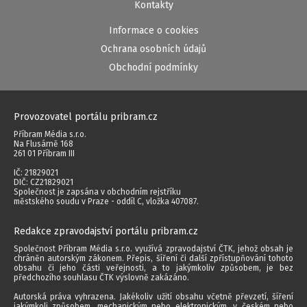
Kontakty
Informace o cookies
Ochrana osobních údajů
Obchodní podmínky
Provozovatel portálu pribram.cz
Příbram Média s.r.o.
Na Flusárně 168
261 01 Příbram III
IČ: 21829021
DIČ: CZ21829021
Společnost je zapsána v obchodním rejstříku
městského soudu v Praze - oddíl C, vložka 407087.
Redakce zpravodajství portálu pribram.cz
Společnost Příbram Média s.r.o. využívá zpravodajství ČTK, jehož obsah je
chráněn autorským zákonem. Přepis, šíření či další zpřístupňování tohoto
obsahu či jeho části veřejnosti, a to jakýmkoliv způsobem, je bez
předchozího souhlasu ČTK výslovně zakázáno.
Autorská práva vyhrazena. Jakékoliv užití obsahu včetně převzetí, šíření
jakýmkoli způsobem, mechanickým nebo elektronickým, v českém nebo