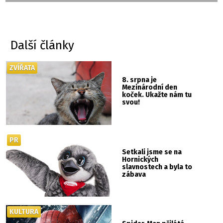
Další články
ZVÍŘATA
8. srpna je
Mezinárodní den
koček. Ukažte nám tu
svou!
PR
Setkali jsme se na
Hornických
slavnostech a byla to
zábava
KULTURA