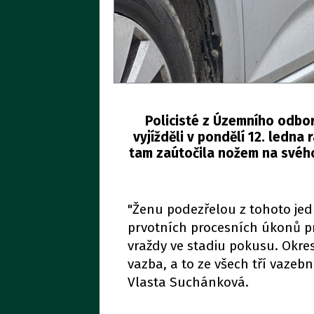
Policisté z Územního odboru
vyjížděli v pondělí 12. ledna
tam zaútočila nožem na svého
"Ženu podezřelou z tohoto jed
prvotních procesních úkonů prot
vraždy ve stadiu pokusu. Okre
vazba, a to ze všech tří vazeb
Vlasta Suchánková.