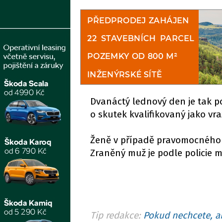
Dvanáctý lednový den je tak p
o skutek kvalifikovaný jako vr
Ženě v případě pravomocného 
Zraněný muž je podle policie m
Tip redakce:
Pokud nechcete, ab