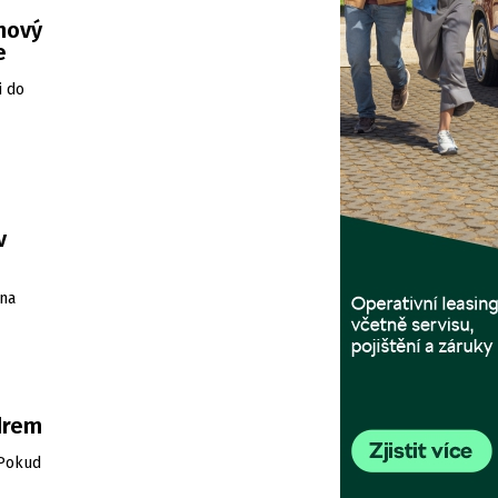
 nový
e
i do
v
 na
drem
 Pokud