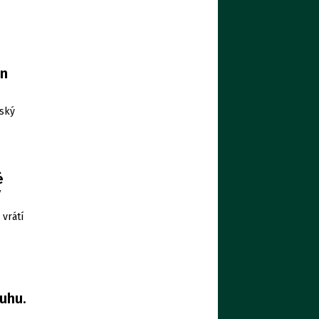
en
šský
é
ý
vrátí
uhu.