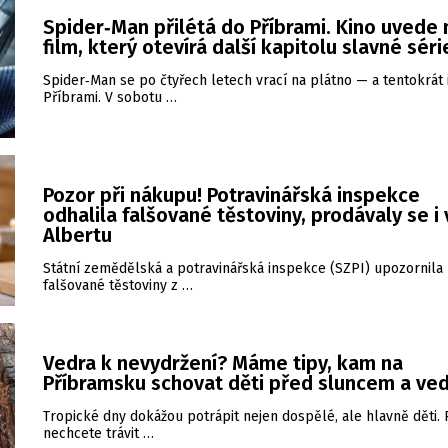
Spider‑Man přilétá do Příbrami. Kino uvede
film, který otevírá další kapitolu slavné séri
Spider‑Man se po čtyřech letech vrací na plátno — a tentokrát 
Příbrami. V sobotu …
Pozor při nákupu! Potravinářská inspekce
odhalila falšované těstoviny, prodávaly se i 
Albertu
Státní zemědělská a potravinářská inspekce (SZPI) upozornila
falšované těstoviny z …
Vedra k nevydržení? Máme tipy, kam na
Příbramsku schovat děti před sluncem a ve
Tropické dny dokážou potrápit nejen dospělé, ale hlavně děti.
nechcete trávit …