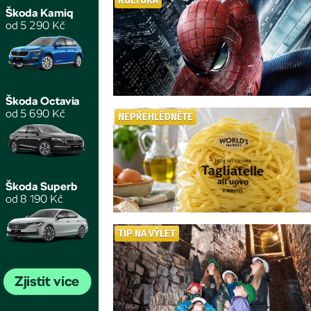
KULTURA
NEPŘEHLÉDNĚTE
TIP NA VÝLET