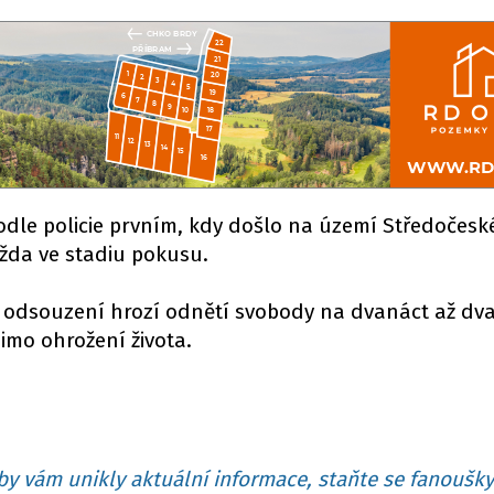
odle policie prvním, kdy došlo na území Středočesk
ažda ve stadiu pokusu.
odsouzení hrozí odnětí svobody na dvanáct až dvac
imo ohrožení života.
y vám unikly aktuální informace, staňte se fanoušky