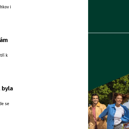
hkov i
nám
tří k
 byla
de se