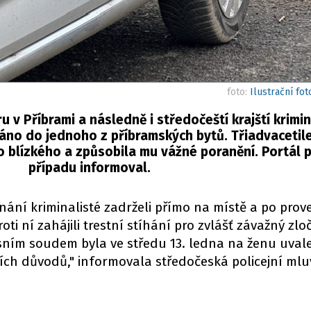
foto:
Ilustrační fot
 v Příbrami a následně i středočeští krajští krimin
 ráno do jednoho z příbramských bytů. Třiadvacetil
 blízkého a způsobila mu vážné poranění. Portál 
případu informoval.
nání kriminalisté zadrželi přímo na místě a po prov
i ní zahájili trestní stíhání pro zvlášť závažný zlo
sním soudem byla ve středu 13. ledna na ženu uval
ních důvodů," informovala středočeská policejní mlu