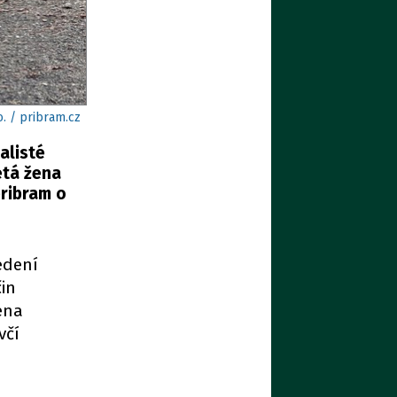
o. / pribram.cz
alisté
etá žena
pribram o
edení
čin
ena
včí