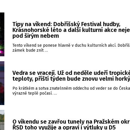
Tipy na víkend: Dobříšský Festival hudby,
Krásnohorské léto a další kulturní akce nej
pod širým nebem
Tento víkend se ponese hlavně v duchu kulturních akcí. Dobří
zámek bude znít …
Vedra se vracejí. Už od neděle udeří tropick
teploty, příští týden bude znovu velmi hork
Po krátkém a sotva znatelnném oddechu od veder se do Česka 
výrazně teplé počasí. …
O víkendu se zavřou tunely na Pražském okr
ŘSD toho využije a opraví i výtluky u D5