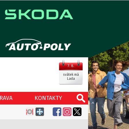
7. 8.
svátek má
Lada
RAVA
KONTAKTY