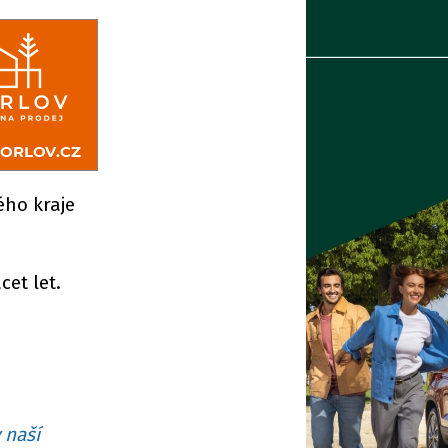
ého kraje
et let.
 naší