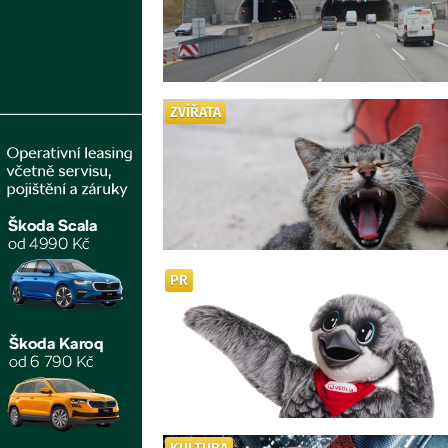
ZVÍŘATA
PR