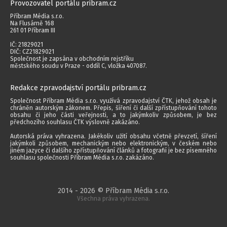
Provozovatel portálu pribram.cz
Příbram Média s.r.o.
Na Flusárně 168
261 01 Příbram III
IČ: 21829021
DIČ: CZ21829021
Společnost je zapsána v obchodním rejstříku
městského soudu v Praze - oddíl C, vložka 407087.
Redakce zpravodajství portálu pribram.cz
Společnost Příbram Média s.r.o. využívá zpravodajství ČTK, jehož obsah je
chráněn autorským zákonem. Přepis, šíření či další zpřístupňování tohoto
obsahu či jeho části veřejnosti, a to jakýmkoliv způsobem, je bez
předchozího souhlasu ČTK výslovně zakázáno.
Autorská práva vyhrazena. Jakékoliv užití obsahu včetně převzetí, šíření
jakýmkoli způsobem, mechanickým nebo elektronickým, v českém nebo
jiném jazyce či dalšího zpřístupňování článků a fotografií je bez písemného
souhlasu společnosti Příbram Média s.r.o. zakázáno.
2014 - 2026 © Příbram Média s.r.o.
Všechna práva vyhrazena.
webdesign | websystem | KAO.cz