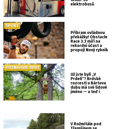
elektrobusů
SPORT
Příbram ovládnou
překážky! Obstacle
Race 3.3 míří na
rekordní účast a
propojí Nový rybník
se Svatou Horou
POZNÁVÁME BRDY
Už jste byli „V
Prdeli“? Brdské
rozcestí u Bártova
dubu má své lidové
jméno — a teď i
vlastní cedulku
V Rožmitále pod
Třemšínem se