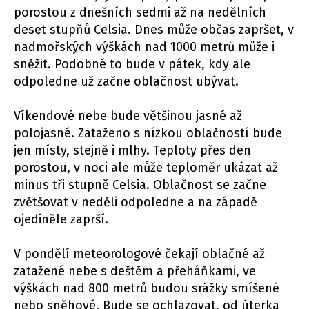
porostou z dnešních sedmi až na nedělních
deset stupňů Celsia. Dnes může občas zapršet, v
nadmořských výškách nad 1000 metrů může i
sněžit. Podobné to bude v pátek, kdy ale
odpoledne už začne oblačnost ubývat.
Víkendové nebe bude většinou jasné až
polojasné. Zataženo s nízkou oblačností bude
jen místy, stejně i mlhy. Teploty přes den
porostou, v noci ale může teploměr ukázat až
minus tři stupně Celsia. Oblačnost se začne
zvětšovat v neděli odpoledne a na západě
ojediněle zaprší.
V pondělí meteorologové čekají oblačné až
zatažené nebe s deštěm a přeháňkami, ve
výškách nad 800 metrů budou srážky smíšené
nebo sněhové. Bude se ochlazovat, od úterka