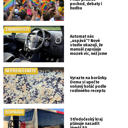
pochod, debaty i
hudbu
ZAJÍMAVOSTI
Automat nás
„uspává“? Nové
studie ukazují, že
manuál zapojuje
mozek víc, než jsme
si mysleli
NEPŘEHLÉDNĚTE
Vyrazte na borůvky.
Doma si upečte
voňavý koláč podle
rodinného receptu
DOPRAVA
Středočeský kraj
plánuje nasadit
téměř 50