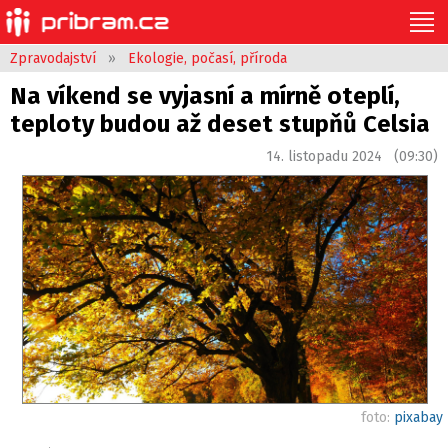
Zpravodajství
»
Ekologie, počasí, příroda
Na víkend se vyjasní a mírně oteplí,
teploty budou až deset stupňů Celsia
14. listopadu 2024 (09:30)
foto:
pixabay