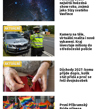
největší hvězdná
show roku, známá
jako Slzy svatého
Vavřince
AKTUÁLNĚ
Kamery na těle,
virtuální realita i nové
vybavení. Kraj
investuje miliony do
středočeské policie
AKTUÁLNĚ
Důchody 2027: komu
přijde dopis, kolik
stát přidá a proč se
řeší dvojnásobek
První Příbramský
Pride přinese