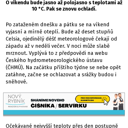
O víkendu bude jasno až polojasno s teplotami až
10 °C. Pak se znovu ochladí.
Po zataženém dnešku a pátku se na víkend
vyjasní a mírně oteplí. Bude až deset stupňů
Celsia, ojedinělý déšť meteorologové čekají od
západu až v neděli večer. V noci může slabě
mrznout. Vyplývá to z předpovědi na webu
Českého hydrometeorologického ústavu
(ČHMÚ). Na začátku příštího týdne se nebe opět
zatáhne, začne se ochlazovat a srážky budou i
sněhové.
Očekávané nejvyšší teploty přes den postupně