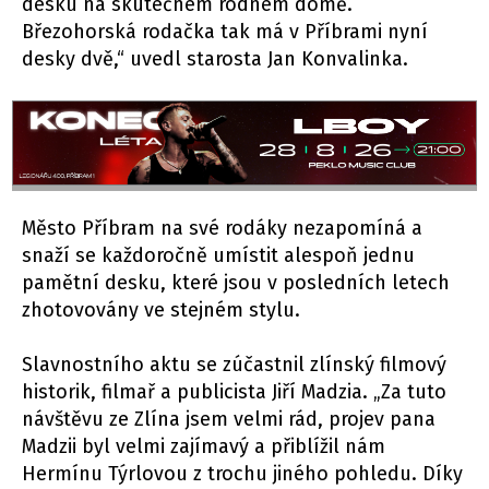
desku na skutečném rodném domě.
Březohorská rodačka tak má v Příbrami nyní
desky dvě,“ uvedl starosta Jan Konvalinka.
Město Příbram na své rodáky nezapomíná a
snaží se každoročně umístit alespoň jednu
pamětní desku, které jsou v posledních letech
zhotovovány ve stejném stylu.
Slavnostního aktu se zúčastnil zlínský filmový
historik, filmař a publicista Jiří Madzia. „Za tuto
návštěvu ze Zlína jsem velmi rád, projev pana
Madzii byl velmi zajímavý a přiblížil nám
Hermínu Týrlovou z trochu jiného pohledu. Díky