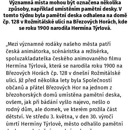
Významná místa mohou být označena několika
způsoby, například umístěním pamětní desky. V
tomto týdnu byla pamětní deska odhalena na domě
čp. 128 v Rožmitálské ulici na Březových Horách, kde
se roku 1900 narodila Hermína Týrlová.
„Mezi významné rodáky našeho města patří
česká animátorka, scénáristka a režisérka,
spoluzakladatelka českého animovaného filmu
Hermína Týrlová, která se narodila roku 1900 na
Březových Horách čp. 128 v dnešní Rožmitálské
ulici. Již před několika lety byla Společností
občanů a přátel Březových Hor na jednom z
březohorských domů umístěna pamětní deska,
ovšem, jak při bádání vyšlo najevo, nešlo o
rodný dům, ale domek, ve kterém prožila část
dětství. Ve středu 3. května, v den 30. výročí
úmrtí Hermíny Týrlové, město odhalilo pamětní