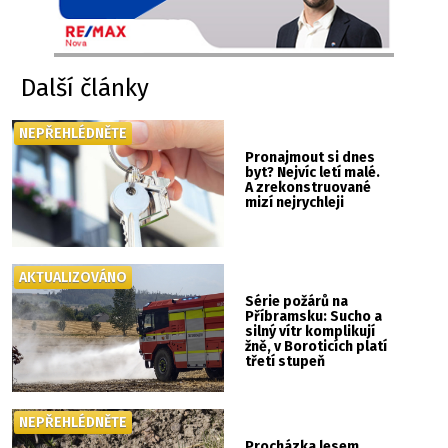
Další články
NEPŘEHLÉDNĚTE
Pronajmout si dnes
byt? Nejvíc letí malé.
A zrekonstruované
mizí nejrychleji
AKTUALIZOVÁNO
Série požárů na
Příbramsku: Sucho a
silný vítr komplikují
žně, v Boroticích platí
třetí stupeň
poplachu
NEPŘEHLÉDNĚTE
Procházka lesem