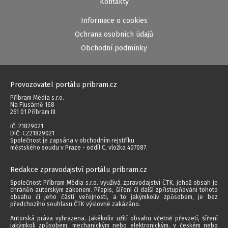
Kontakty
Informace o cookies
Ochrana osobních údajů
Obchodní podmínky
Provozovatel portálu pribram.cz
Příbram Média s.r.o.
Na Flusárně 168
261 01 Příbram III
IČ: 21829021
DIČ: CZ21829021
Společnost je zapsána v obchodním rejstříku
městského soudu v Praze - oddíl C, vložka 407087.
Redakce zpravodajství portálu pribram.cz
Společnost Příbram Média s.r.o. využívá zpravodajství ČTK, jehož obsah je
chráněn autorským zákonem. Přepis, šíření či další zpřístupňování tohoto
obsahu či jeho části veřejnosti, a to jakýmkoliv způsobem, je bez
předchozího souhlasu ČTK výslovně zakázáno.
Autorská práva vyhrazena. Jakékoliv užití obsahu včetně převzetí, šíření
jakýmkoli způsobem, mechanickým nebo elektronickým, v českém nebo