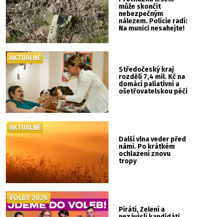
může skončit
nebezpečným
nálezem. Policie radí:
Na munici nesahejte!
AKTUÁLNĚ
Středočeský kraj
rozdělí 7,4 mil. Kč na
domácí paliativní a
ošetřovatelskou péči
AKTUÁLNĚ
Další vlna veder před
námi. Po krátkém
ochlazení znovu
tropy
VOLBY 2026
Piráti, Zelení a
nezávislí kandidáti