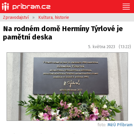
Zpravodajství
»
Kultura, historie
Na rodném domě Hermíny Týrlové je
pamětní deska
5. května 2023 (13:22)
foto:
MěÚ Příbram