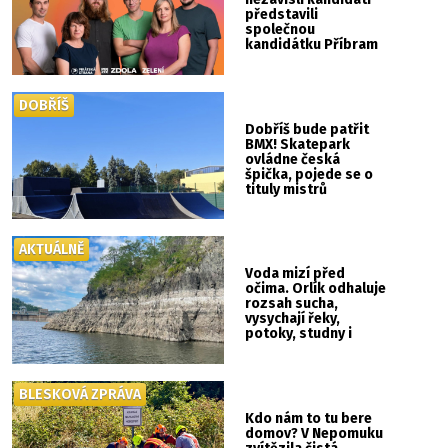
představili
společnou
kandidátku Příbram
ZDOLA
DOBŘÍŠ
Dobříš bude patřit
BMX! Skatepark
ovládne česká
špička, pojede se o
tituly mistrů
republiky
AKTUÁLNĚ
Voda mizí před
očima. Orlík odhaluje
rozsah sucha,
vysychají řeky,
potoky, studny i
mokřady
BLESKOVÁ ZPRÁVA
Kdo nám to tu bere
domov? V Nepomuku