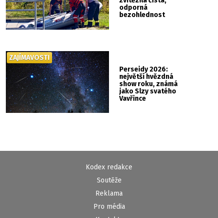
zvítězila čistá,
odporná
bezohlednost
ZAJÍMAVOSTI
Perseidy 2026:
největší hvězdná
show roku, známá
jako Slzy svatého
Vavřince
Kodex redakce
Soutěže
Reklama
Pro média