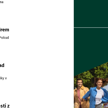
 na
drem
 Pokud
ad
iky v
stí z