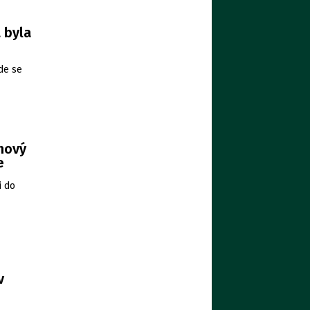
 byla
de se
 nový
e
i do
v