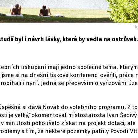
f
tudií byl i návrh lávky, která by vedla na ostrůvek.
lebních uskupení mají jedno společné téma, kterým
jsme si na dnešní tiskové konferenci ověřili, práce 
robíhají i nyní. Jedná se především o vyřizování ú
 úspěšná si dává Novák do volebního programu. Z to
osti je velký,“okomentoval místostarosta Ivan Šedivý
 v minulosti pokoušelo získat na projekt dotaci, ale
roblémy s tím, že některé pozemky patřily Povodí Vlt