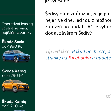
již vyřešené.
Šedivý dále zdůraznil, že je po
nejen ve dne. Jednou z možnost
zároveň ho hlídal. „Ať se vybu
dodal závěrem Šedivý.
Tip redakce:
Pokud nechcete, ab
stránky na
Facebooku
a budete 