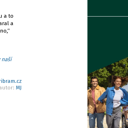
u a to
aral a
no,“
 naší
ribram.cz
autor:
MJ