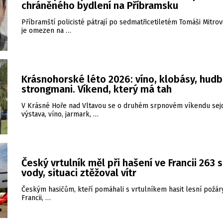
chráněného bydlení na Příbramsku
Příbramští policisté pátrají po sedmatřicetiletém Tomáši Mitrovi
je omezen na …
Krásnohorské léto 2026: víno, klobásy, hudb
strongmani. Víkend, který má tah
V Krásné Hoře nad Vltavou se o druhém srpnovém víkendu sej
výstava, víno, jarmark, …
Český vrtulník měl při hašení ve Francii 263 
vody, situaci ztěžoval vítr
Českým hasičům, kteří pomáhali s vrtulníkem hasit lesní požár
Francii, …