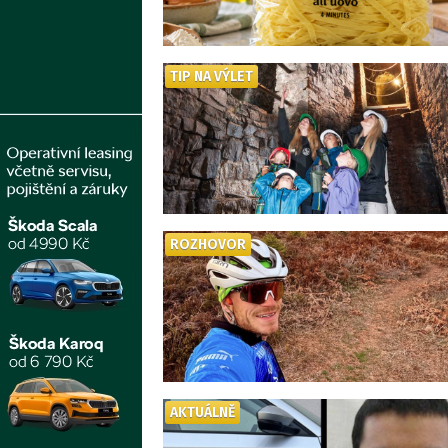
TIP NA VÝLET
ROZHOVOR
AKTUÁLNĚ