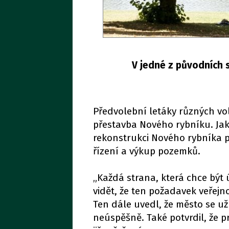
V jedné z původních s
Předvolební letáky různých vo
přestavba Nového rybníku. Jak 
rekonstrukci Nového rybníka p
řízení a výkup pozemků.
„Každá strana, která chce být
vidět, že ten požadavek veřejn
Ten dále uvedl, že město se už
neúspěšně. Také potvrdil, že p