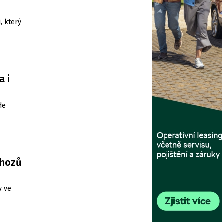
, který
a i
de
shozů
y ve