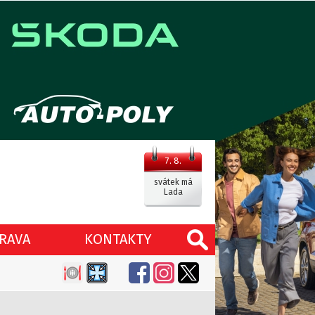
7. 8.
svátek má
Lada
RAVA
KONTAKTY