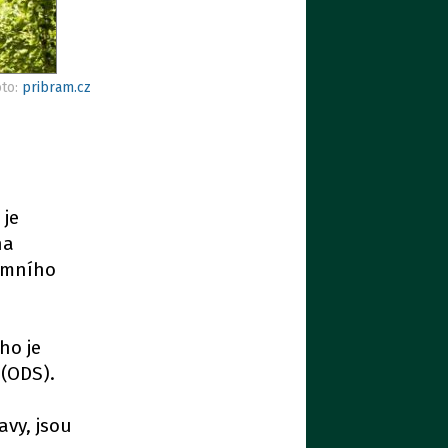
oto:
pribram.cz
 je
na
zemního
ho je
 (ODS).
avy, jsou