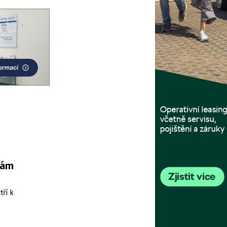
nám
tří k