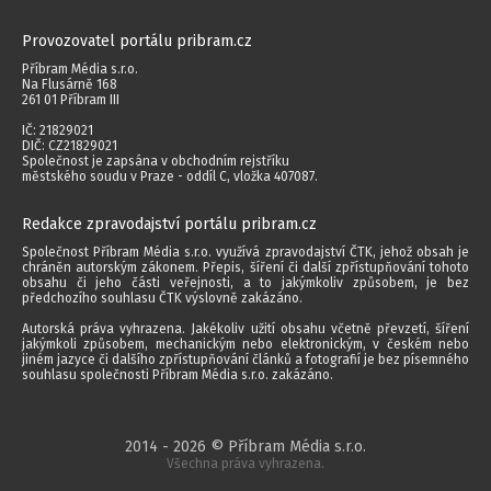
Provozovatel portálu pribram.cz
Příbram Média s.r.o.
Na Flusárně 168
261 01 Příbram III
IČ: 21829021
DIČ: CZ21829021
Společnost je zapsána v obchodním rejstříku
městského soudu v Praze - oddíl C, vložka 407087.
Redakce zpravodajství portálu pribram.cz
Společnost Příbram Média s.r.o. využívá zpravodajství ČTK, jehož obsah je
chráněn autorským zákonem. Přepis, šíření či další zpřístupňování tohoto
obsahu či jeho části veřejnosti, a to jakýmkoliv způsobem, je bez
předchozího souhlasu ČTK výslovně zakázáno.
Autorská práva vyhrazena. Jakékoliv užití obsahu včetně převzetí, šíření
jakýmkoli způsobem, mechanickým nebo elektronickým, v českém nebo
jiném jazyce či dalšího zpřístupňování článků a fotografií je bez písemného
souhlasu společnosti Příbram Média s.r.o. zakázáno.
2014 - 2026 © Příbram Média s.r.o.
Všechna práva vyhrazena.