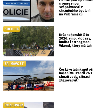
s omezenou
svéprávností z
chráněného bydlení
na Příbramsku
KULTURA
Krásnohorské léto
2026: víno, klobásy,
hudba i strongmani.
Víkend, který má tah
ZAJÍMAVOSTI
Český vrtulník měl při
hašení ve Francii 263
shozů vody, situaci
ztěžoval vítr
ROZHOVOR