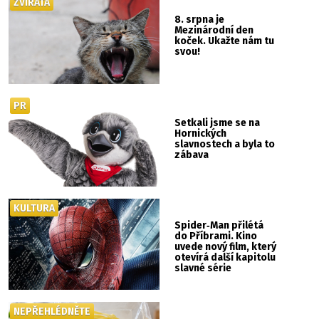
ZVÍŘATA
8. srpna je
Mezinárodní den
koček. Ukažte nám tu
svou!
PR
Setkali jsme se na
Hornických
slavnostech a byla to
zábava
KULTURA
Spider‑Man přilétá
do Příbrami. Kino
uvede nový film, který
otevírá další kapitolu
slavné série
NEPŘEHLÉDNĚTE