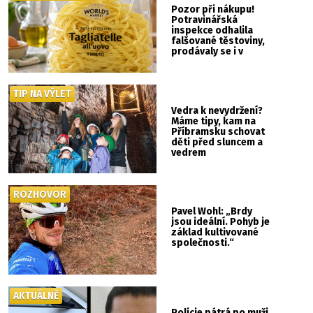
Pozor při nákupu!
Potravinářská
inspekce odhalila
falšované těstoviny,
prodávaly se i v
Albertu
TIP NA VÝLET
Vedra k nevydržení?
Máme tipy, kam na
Příbramsku schovat
děti před sluncem a
vedrem
ROZHOVOR
Pavel Wohl: „Brdy
jsou ideální. Pohyb je
základ kultivované
společnosti.“
AKTUÁLNĚ
Policie pátrá po muži