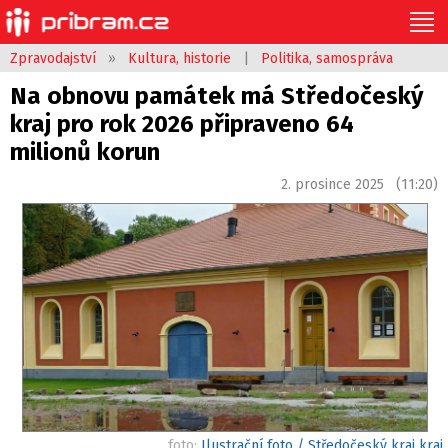
Zpravodajství
»
Kultura, historie
|
Politika, samospráva
Na obnovu památek má Středočeský
kraj pro rok 2026 připraveno 64
milionů korun
2. prosince 2025 (11:20)
foto:
Ilustrační foto / Středočeský kraj kraj