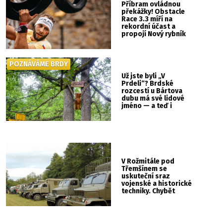
Příbram ovládnou
překážky! Obstacle
Race 3.3 míří na
rekordní účast a
propojí Nový rybník
se Svatou Horou
POZNÁVÁME BRDY
Už jste byli „V
Prdeli“? Brdské
rozcestí u Bártova
dubu má své lidové
jméno — a teď i
vlastní cedulku
V Rožmitále pod
Třemšínem se
uskuteční sraz
vojenské a historické
techniky. Chybět
nebude kaskadérská
show ani hudba