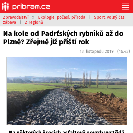
Zpravodajství
»
Ekologie, počasí, příroda
|
Sport, volný čas,
zábava
|
Z regionů
Na kole od Padrťských rybníků až do
Plzně? Zřejmě již příští rok
13. listopadu 2019 (16:43)
Na některých úsecích asfaltový povrch vystřídá