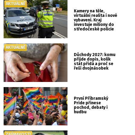
AKTUÁLNĚ
Kamery na těle,
virtuální realita i nové
vybavení. Kraj
investuje miliony do
středočeské policie
AKTUÁLNĚ
Důchody 2027: komu
přijde dopis, kolik
stát přidá a proč se
řeší dvojnásobek
První Příbramský
Pride přinese
pochod, debaty i
hudbu
ZAJÍMAVOSTI