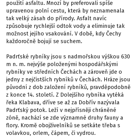
použití asfaltu. Mnozí by preferovali spíše
upravenou polní cestu, která by neznamenala
tak velký zásah do přírody. Asfalt navíc
způsobuje rychlejší odtok vody a eliminuje tak
možnost jejího vsakování. V době, kdy Čechy
každoročně bojují se suchem.
Padrťské rybníky jsou s nadmořskou výškou 630
m n. m. nejvýše položenými hospodářskými
rybníky ve středních Čechách a zároveň jde o
jedny z nejčistších rybníků v Čechách. Hráze jsou
původní z dob založení rybníků, pravděpodobně
z konce 14. století. Z Dolejšího rybníka vytéká
řeka Klabava, dříve se až za Dobřív nazývala
Padrťský potok. Leží v nejpřísněji chráněné
zóně, nachází se zde významné druhy fauny a
flory. Kromě obojživelníků se setkáte třeba s
volavkou, orlem, čápem, či vydrou.