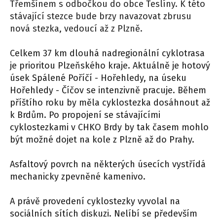
Třemšínem s odbočkou do obce Teslíny. K této
stávající stezce bude brzy navazovat zbrusu
nová stezka, vedoucí až z Plzně.
Celkem 37 km dlouhá nadregionální cyklotrasa
je prioritou Plzeňského kraje. Aktuálně je hotový
úsek Spálené Poříčí - Hořehledy, na úseku
Hořehledy - Číčov se intenzivně pracuje. Během
příštího roku by měla cyklostezka dosáhnout až
k Brdům. Po propojení se stávajícími
cyklostezkami v CHKO Brdy by tak časem mohlo
být možné dojet na kole z Plzně až do Prahy.
Asfaltový povrch na některých úsecích vystřídá
mechanicky zpevněné kamenivo.
A právě provedení cyklostezky vyvolal na
sociálních sítích diskuzi. Nelíbí se především