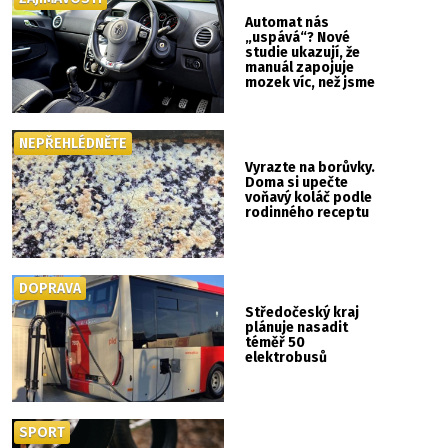
Automat nás
„uspává“? Nové
studie ukazují, že
manuál zapojuje
mozek víc, než jsme
si mysleli
NEPŘEHLÉDNĚTE
Vyrazte na borůvky.
Doma si upečte
voňavý koláč podle
rodinného receptu
DOPRAVA
Středočeský kraj
plánuje nasadit
téměř 50
elektrobusů
SPORT