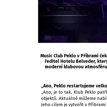
Music Club Peklo v Příbrami če
ředitel Hotelu Belveder, který
moderní klubovou atmosféru.
„Ano, Peklo restartujeme velko
„Ano, je to tak. Klub Peklo pa
objektů. Aktuálně můžeme nabíd
Jeho cílem je vytvořit v Příbram