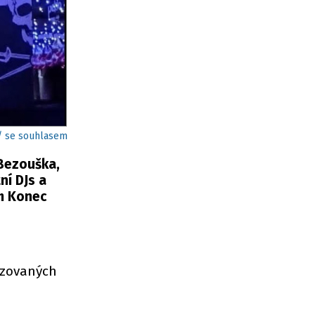
/ se souhlasem
 Bezouška,
ní DJs a
m Konec
vozovaných