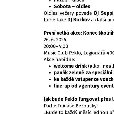
Sobota – oldies
Oldies večery povede
DJ Seppi
bude také
DJ Božkov
a další jm
První velká akce: Konec školní
26. 6. 2026
20:00–4:00
Music Club Peklo, Legionářů 40
Akce nabídne:
welcome drink
(alko i neal
panák zelené za speciální
ke každé vstupence vouche
line-up od agentury event
Jak bude Peklo fungovat přes 
Podle Tomáše Bezoušky:
„Bude to každý měsíc jednou pře