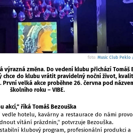
foto:
Music Club Peklo 
ká výrazná změna. Do vedení klubu přichází Tomáš
 chce do klubu vrátit pravidelný noční život, kvalit
 První velká akce proběhne 26. června pod názve
školního roku – VIBE.
u akcí,“ říká Tomáš Bezouška
tří vedle hotelu, kavárny a restaurace do námi pro
nout vítání prázdnin,“ potvrzuje Bezouška.
i stabilní klubový program, profesionální produkci a