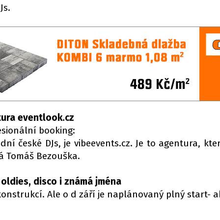
Js.
tura eventlook.cz
esionální booking:
dní české DJs, je vibeevents.cz. Je to agentura, kt
íká Tomáš Bezouška.
 oldies, disco i známá jména
konstrukcí. Ale o d září je naplánovaný plný start- 