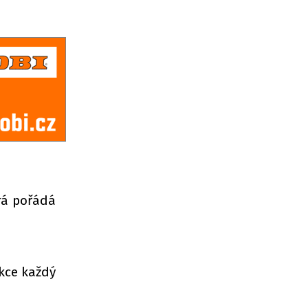
erá pořádá
akce každý