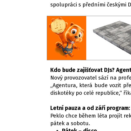
spolupráci s předními českými D
Kdo bude zajišťovat DJs? Agen
Nový provozovatel sází na prof
„Agentura, která bude vozit pře
diskotéky po celé republice,“ ř
Letní pauza a od září program:
Peklo chce během léta projít re
pátek a sobotu.
Pátek – disco