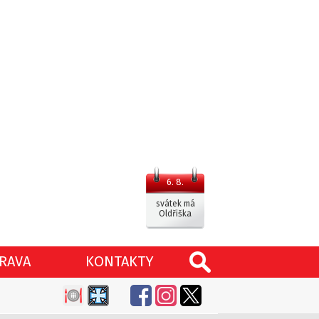
6. 8.
svátek má
Oldřiška
RAVA
KONTAKTY