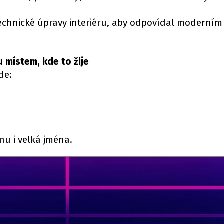
technické úpravy interiéru, aby odpovídal moderním
u místem, kde to žije
de:
nu i velká jména.