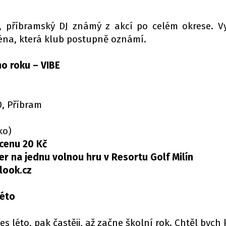
, příbramský DJ známý z akcí po celém okrese. V
éna, která klub postupně oznámí.
ho roku – VIBE
0, Příbram
ko)
 cenu 20 Kč
r na jednu volnou hru v Resortu Golf Milín
look.cz
léto
s léto, pak častěji, až začne školní rok. Chtěl bych