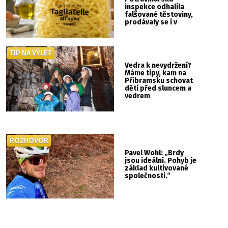
inspekce odhalila
falšované těstoviny,
prodávaly se i v
Albertu
TIP NA VÝLET
Vedra k nevydržení?
Máme tipy, kam na
Příbramsku schovat
děti před sluncem a
vedrem
ROZHOVOR
Pavel Wohl: „Brdy
jsou ideální. Pohyb je
základ kultivované
společnosti.“