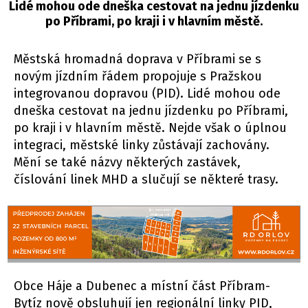
Lidé mohou ode dneška cestovat na jednu jízdenku
po Příbrami, po kraji i v hlavním městě.
Městská hromadná doprava v Příbrami se s
novým jízdním řádem propojuje s Pražskou
integrovanou dopravou (PID). Lidé mohou ode
dneška cestovat na jednu jízdenku po Příbrami,
po kraji i v hlavním městě. Nejde však o úplnou
integraci, městské linky zůstávají zachovány.
Mění se také názvy některých zastávek,
číslování linek MHD a slučují se některé trasy.
Obce Háje a Dubenec a místní část Příbram-
Bytíz nově obsluhují jen regionální linky PID,