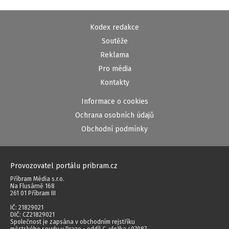
Kodex redakce
Soutěže
Reklama
Pro média
Kontakty
Informace o cookies
Ochrana osobních údajů
Obchodní podmínky
Provozovatel portálu pribram.cz
Příbram Média s.r.o.
Na Flusárně 168
261 01 Příbram III
IČ: 21829021
DIČ: CZ21829021
Společnost je zapsána v obchodním rejstříku