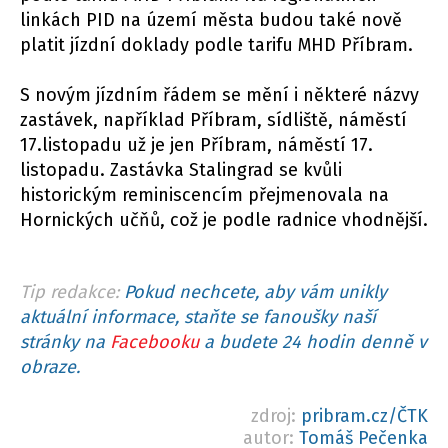
linkách PID na území města budou také nově
platit jízdní doklady podle tarifu MHD Příbram.
S novým jízdním řádem se mění i některé názvy
zastávek, například Příbram, sídliště, náměstí
17.listopadu už je jen Příbram, náměstí 17.
listopadu. Zastávka Stalingrad se kvůli
historickým reminiscencím přejmenovala na
Hornických učňů, což je podle radnice vhodnější.
Tip redakce:
Pokud nechcete, aby vám unikly
aktuální informace, staňte se fanoušky naší
stránky na
Facebooku
a budete 24 hodin denně v
obraze.
zdroj:
pribram.cz/ČTK
autor:
Tomáš Pečenka