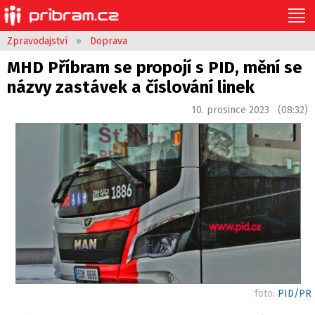
Zpravodajství
»
Doprava
MHD Příbram se propojí s PID, mění se
názvy zastávek a číslování linek
10. prosince 2023 (08:32)
foto:
PID/PR