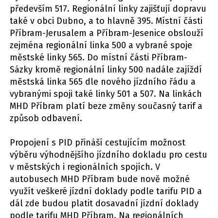
především 517. Regionální linky zajišťují dopravu
také v obci Dubno, a to hlavně 395. Místní části
Příbram-Jerusalem a Příbram-Jesenice obslouží
zejména regionální linka 500 a vybrané spoje
městské linky 565. Do místní části Příbram-
Sázky kromě regionální linky 500 nadále zajíždí
městská linka 565 dle nového jízdního řádu a
vybranými spoji také linky 501 a 507. Na linkách
MHD Příbram platí beze změny současný tarif a
způsob odbavení.
Propojení s PID přináší cestujícím možnost
výběru výhodnějšího jízdního dokladu pro cestu
v městských i regionálních spojích. V
autobusech MHD Příbram bude nově možné
využít veškeré jízdní doklady podle tarifu PID a
dál zde budou platit dosavadní jízdní doklady
podle tarifu MHD Příbram. Na regionálních