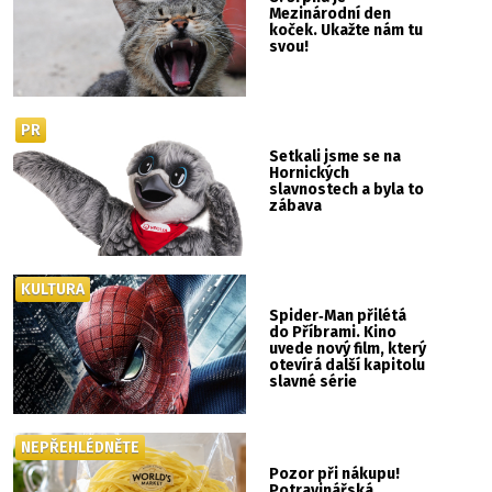
Mezinárodní den
koček. Ukažte nám tu
svou!
PR
Setkali jsme se na
Hornických
slavnostech a byla to
zábava
KULTURA
Spider‑Man přilétá
do Příbrami. Kino
uvede nový film, který
otevírá další kapitolu
slavné série
NEPŘEHLÉDNĚTE
Pozor při nákupu!
Potravinářská