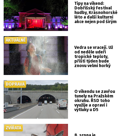
Tipy na víkend:
Dobříšský Festival
hudby, Krásnohorské
léto a další kulturní
akce nejen pod širým
nebem
AKTUÁLNĚ
Vedra se vracejí. Už
od neděle udeří
tropické teploty,
příští týden bude
znovu velmi horký
DOPRAVA
O víkendu se zavřou
tunely na Pražském
okruhu. ŘSD toho
využije a opraví i
výtluky u D5
ZVÍŘATA
8. srpna je