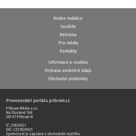
Kodex redakce
Soutěže
Reklama
Pro média
Kontakty
Informace o cookies
Ochrana osobních údajů
Obchodní podmínky
Provozovatel portálu pribram.cz
Příbram Média s.r.o.
Na Flusárně 168
261 01 Příbram III
IČ: 21829021
DIČ: CZ21829021
Společnost je zapsána v obchodním rejstříku