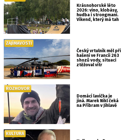
Krásnohorské léto
2026: víno, klobásy,
hudba i strongmani.
Víkend, který má tah
ZAJÍMAVOSTI
Český vrtulník měl při
hašení ve Francii 263
shozů vody, situaci
ztěžoval vítr
ROZHOVOR
Domácí lavička je
jiná. Marek Nikl čeká
na Příbram v Jihlavě
KULTURA