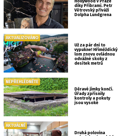
Hollywood v Praze
díky Příbrami. Petr
Větrovský přiváží
Dolpha Lundgrena
AKTUALIZOVÁNO
Už za pár dní to
vypukne! Hřiměždický
lom znovu ovládnou
odvážné skoky z
desítek metrů
NEPŘEHLÉDNĚTE
Děravé jímky končí.
Úřady zpřísnily
kontroly a pokuty
jsou vysoké
AKTUÁLNĚ
Druhá polovina