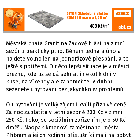
Městská chata Granit na Zadově hlásí na zimní
sezónu prakticky plno. Během ledna a února
najdete volno jen na jednorázové přespání, a to
ještě s potížemi. O něco lepší situace je v měsíci
březnu, kde už se dá sehnat i několik dní v
kuse, na víkendy ale zapomeňte. V dubnu
seženete ubytování bez jakýchkoliv problémů.
O ubytování je velký zájem i kvůli příznivé ceně.
Za noc zaplatíte v letní sezoně 200 Kč v zimní
250 Kč. Pokoj se sociálním zařízením je o 50 Kč
dražší. Naopak kmenoví zaměstnanci města
Příbram a jejich rodinní příslušníci mají na pobyt