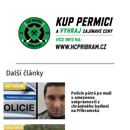
Další články
AKTUÁLNĚ
Policie pátrá po muži
s omezenou
svéprávností z
chráněného bydlení
na Příbramsku
KULTURA