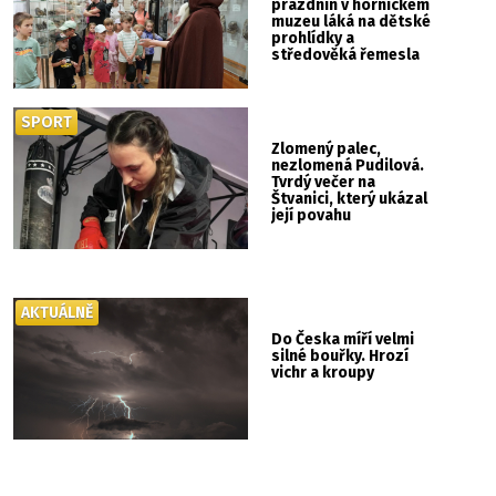
prázdnin v hornickém
muzeu láká na dětské
prohlídky a
středověká řemesla
SPORT
Zlomený palec,
nezlomená Pudilová.
Tvrdý večer na
Štvanici, který ukázal
její povahu
AKTUÁLNĚ
Do Česka míří velmi
silné bouřky. Hrozí
vichr a kroupy