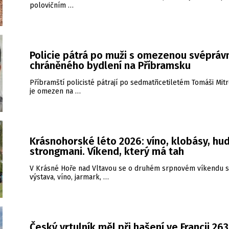
polovičním …
Policie pátrá po muži s omezenou svéprávn
chráněného bydlení na Příbramsku
Příbramští policisté pátrají po sedmatřicetiletém Tomáši Mitr
je omezen na …
Krásnohorské léto 2026: víno, klobásy, hud
strongmani. Víkend, který má tah
V Krásné Hoře nad Vltavou se o druhém srpnovém víkendu s
výstava, víno, jarmark, …
Český vrtulník měl při hašení ve Francii 26