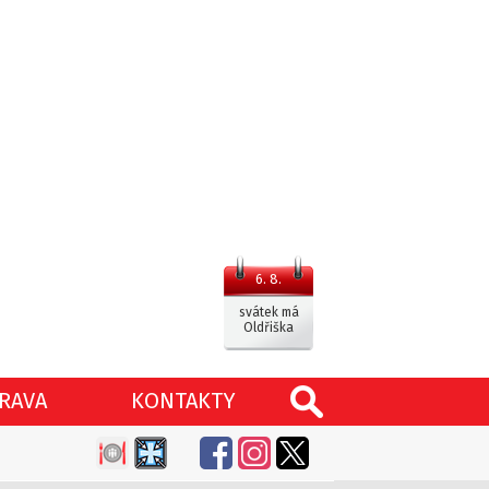
6. 8.
svátek má
Oldřiška
RAVA
KONTAKTY