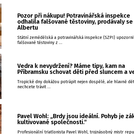
Pozor při nákupu! Potravinářská inspekce
odhalila falšované těstoviny, prodávaly se 
Albertu
Státní zemědělská a potravinářská inspekce (SZPI) upozorni
falšované těstoviny z …
Vedra k nevydržení? Máme tipy, kam na
Příbramsku schovat děti před sluncem a 
Tropické dny dokážou potrápit nejen dospělé, ale hlavně dět
nechcete trávit …
Pavel Wohl: „Brdy jsou ideální. Pohyb je zá
kultivované společnosti.“
Profesionální triatlonista Pavel Wohl, trojnásobný mistr repu