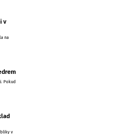
i v
la na
vedrem
i. Pokud
klad
bliky v