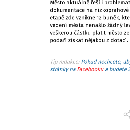
Město aktuálně řeší i problema
dokumentace na nízkoprahové d
etapě zde vznikne 12 buněk, kt
vedení města nenašlo žádný levn
veškerou částku platit město ze
podaří získat nějakou z dotací.
Tip redakce:
Pokud nechcete, aby
stránky na
Facebooku
a budete 2