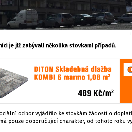
íci je již zabývali několika stovkami případů.
sociální odbor vyjádřilo ke stovkám žádostí o doplat
 má pouze doporučující charakter, od tohoto roku v