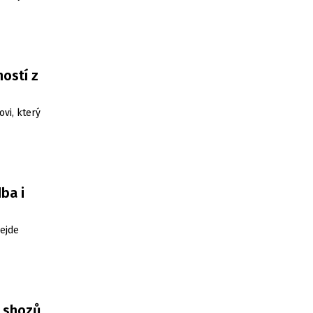
ostí z
ovi, který
ba i
ejde
3 shozů