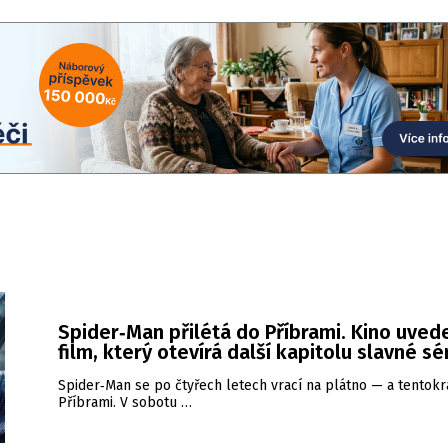
Spider‑Man přilétá do Příbrami. Kino uved
film, který otevírá další kapitolu slavné sé
Spider‑Man se po čtyřech letech vrací na plátno — a tentokrá
Příbrami. V sobotu …