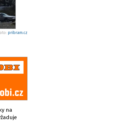
foto:
pribram.cz
ky na
yžaduje