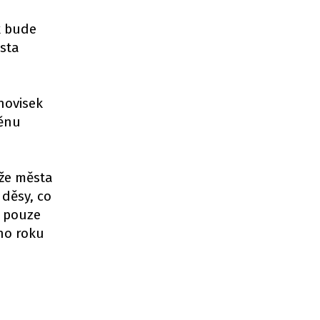
k bude
sta
anovisek
měnu
 že města
 děsy, co
í pouze
ho roku