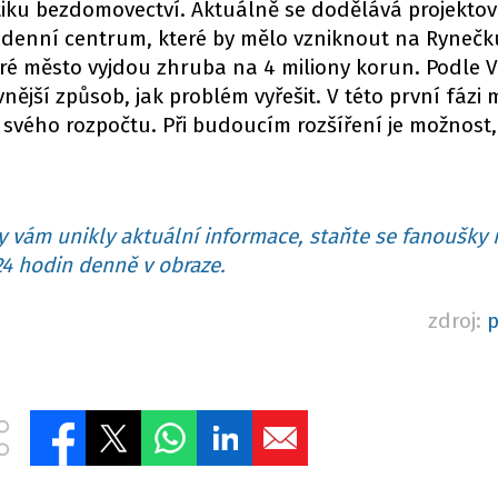
tiku bezdomovectví. Aktuálně se dodělává projekto
enní centrum, které by mělo vzniknout na Rynečku
eré město vyjdou zhruba na 4 miliony korun. Podle 
ější způsob, jak problém vyřešit. V této první fázi 
 svého rozpočtu. Při budoucím rozšíření je možnost,
 vám unikly aktuální informace, staňte se fanoušky 
4 hodin denně v obraze.
zdroj:
p