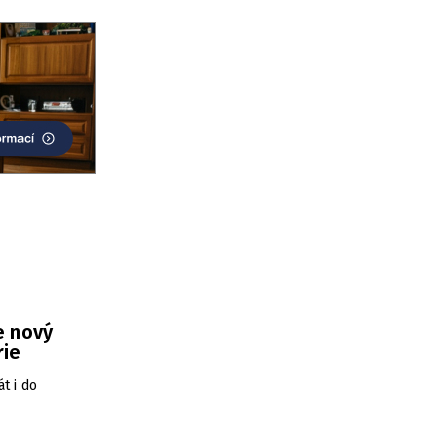
e nový
rie
t i do