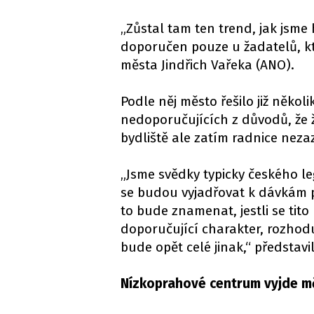
„Zůstal tam ten trend, jak jsme 
doporučen pouze u žadatelů, kt
města Jindřich Vařeka (ANO).
Podle něj město řešilo již někol
nedoporučujících z důvodů, že 
bydliště ale zatím radnice nez
„Jsme svědky typicky českého le
se budou vyjadřovat k dávkám pr
to bude znamenat, jestli se tit
doporučující charakter, rozhod
bude opět celé jinak,“ představ
Nízkoprahové centrum vyjde mě