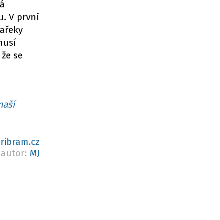
vá
. V první
Vařeky
musí
 že se
naší
ribram.cz
autor:
MJ