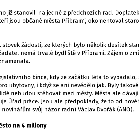
ho již stanovili na jedné z předchozích rad. Doplate
eří jsou občané města Příbram“, okomentoval staro
ik stovek žádostí, ze kterých bylo několik desítek st
žadatel nemá trvalé bydliště v Příbrami. Zájem o z
aznamenala.
gislativního bince, kdy ze začátku léta to vypadalo,
o ubytovny, i když se ani nevědělo jak. Byly takové
o lidé nebudou stěhovat mezi městy. Města ale dávaj
uje Úřad práce. Jsou ale předpoklady, že to od nové
il novinářům svůj názor radní Václav Dvořák (ANO).
sto na 4 miliony