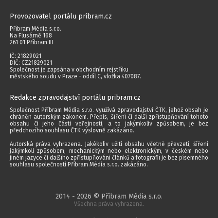
Provozovatel portálu pribram.cz
Příbram Média s.r.o.
Na Flusárně 168
261 01 Příbram III
IČ: 21829021
DIČ: CZ21829021
Společnost je zapsána v obchodním rejstříku
městského soudu v Praze - oddíl C, vložka 407087.
Redakce zpravodajství portálu pribram.cz
Společnost Příbram Média s.r.o. využívá zpravodajství ČTK, jehož obsah je
chráněn autorským zákonem. Přepis, šíření či další zpřístupňování tohoto
obsahu či jeho části veřejnosti, a to jakýmkoliv způsobem, je bez
předchozího souhlasu ČTK výslovně zakázáno.
Autorská práva vyhrazena. Jakékoliv užití obsahu včetně převzetí, šíření
jakýmkoli způsobem, mechanickým nebo elektronickým, v českém nebo
jiném jazyce či dalšího zpřístupňování článků a fotografií je bez písemného
souhlasu společnosti Příbram Média s.r.o. zakázáno.
2014 - 2026 © Příbram Média s.r.o.
Všechna práva vyhrazena.