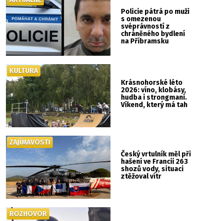
Policie pátrá po muži
s omezenou
svéprávností z
chráněného bydlení
na Příbramsku
KULTURA
Krásnohorské léto
2026: víno, klobásy,
hudba i strongmani.
Víkend, který má tah
ZAJÍMAVOSTI
Český vrtulník měl při
hašení ve Francii 263
shozů vody, situaci
ztěžoval vítr
ROZHOVOR