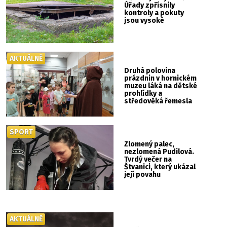
Úřady zpřísnily
kontroly a pokuty
jsou vysoké
AKTUÁLNĚ
Druhá polovina
prázdnin v hornickém
muzeu láká na dětské
prohlídky a
středověká řemesla
SPORT
Zlomený palec,
nezlomená Pudilová.
Tvrdý večer na
Štvanici, který ukázal
její povahu
AKTUÁLNĚ