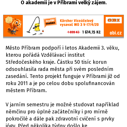
O akademii je v Příbrami velký zájem.
Město Příbram podpoří i letos Akademii 3. věku,
kterou pořádá Vzdělávací institut
Středočeského kraje. Částku 50 tisíc korun
odsouhlasila rada města při svém posledním
zasedání. Tento projekt funguje v Příbrami již od
roku 2011 a je po celou dobu spolufinancován
městem Příbram.
V jarním semestru je možné studovat například
němčinu pro úplné začátečníky i pro mírně
pokročilé a dále pak zdravotní cvičení s prvky
jógy. Před několika týdny došlo ke