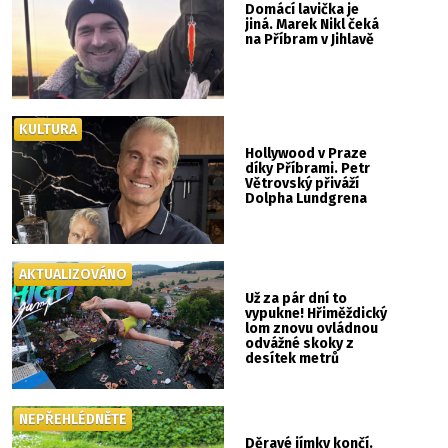
Domácí lavička je
jiná. Marek Nikl čeká
na Příbram v Jihlavě
KULTURA
Hollywood v Praze
díky Příbrami. Petr
Větrovský přiváží
Dolpha Lundgrena
AKTUALIZOVÁNO
Už za pár dní to
vypukne! Hřiměždický
lom znovu ovládnou
odvážné skoky z
desítek metrů
NEPŘEHLÉDNĚTE
Děravé jímky končí.