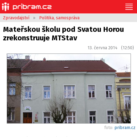
Zpravodajství
»
Politika, samospráva
Mateřskou školu pod Svatou Horou
zrekonstruuje MTStav
13. června 2014 (12:50)
foto:
pribram.cz