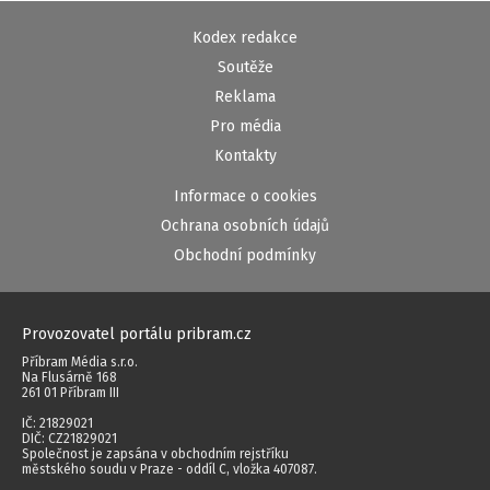
Kodex redakce
Soutěže
Reklama
Pro média
Kontakty
Informace o cookies
Ochrana osobních údajů
Obchodní podmínky
Provozovatel portálu pribram.cz
Příbram Média s.r.o.
Na Flusárně 168
261 01 Příbram III
IČ: 21829021
DIČ: CZ21829021
Společnost je zapsána v obchodním rejstříku
městského soudu v Praze - oddíl C, vložka 407087.