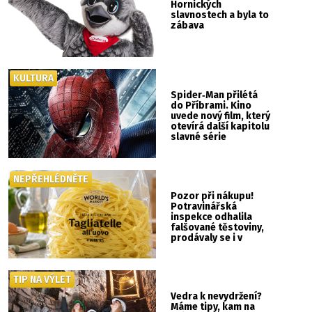
Hornických
slavnostech a byla to
zábava
KULTURA
Spider‑Man přilétá
do Příbrami. Kino
uvede nový film, který
otevírá další kapitolu
slavné série
NEPŘEHLÉDNĚTE
Pozor při nákupu!
Potravinářská
inspekce odhalila
falšované těstoviny,
prodávaly se i v
Albertu
TIP NA VÝLET
Vedra k nevydržení?
Máme tipy, kam na