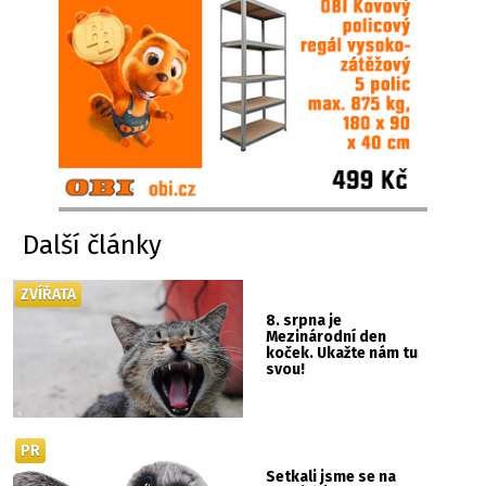
Další články
ZVÍŘATA
8. srpna je
Mezinárodní den
koček. Ukažte nám tu
svou!
PR
Setkali jsme se na