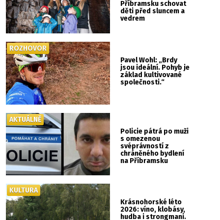
Příbramsku schovat
děti před sluncem a
vedrem
ROZHOVOR
Pavel Wohl: „Brdy
jsou ideální. Pohyb je
základ kultivované
společnosti.“
AKTUÁLNĚ
Policie pátrá po muži
s omezenou
svéprávností z
chráněného bydlení
na Příbramsku
KULTURA
Krásnohorské léto
2026: víno, klobásy,
hudba i strongmani.