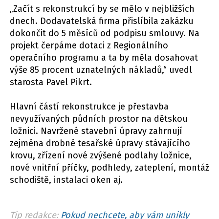
„Začít s rekonstrukcí by se mělo v nejbližších
dnech. Dodavatelská firma přislíbila zakázku
dokončit do 5 měsíců od podpisu smlouvy. Na
projekt čerpáme dotaci z Regionálního
operačního programu a ta by měla dosahovat
výše 85 procent uznatelných nákladů,“ uvedl
starosta Pavel Pikrt.
Hlavní částí rekonstrukce je přestavba
nevyužívaných půdních prostor na dětskou
ložnici. Navržené stavební úpravy zahrnují
zejména drobné tesařské úpravy stávajícího
krovu, zřízení nové zvýšené podlahy ložnice,
nové vnitřní příčky, podhledy, zateplení, montáž
schodiště, instalaci oken aj.
Tip redakce:
Pokud nechcete, aby vám unikly