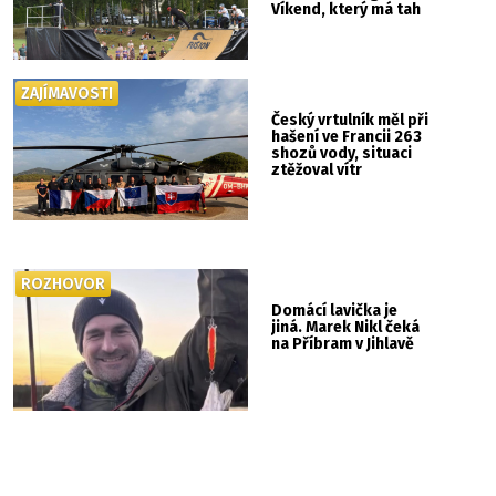
Víkend, který má tah
ZAJÍMAVOSTI
Český vrtulník měl při
hašení ve Francii 263
shozů vody, situaci
ztěžoval vítr
ROZHOVOR
Domácí lavička je
jiná. Marek Nikl čeká
na Příbram v Jihlavě