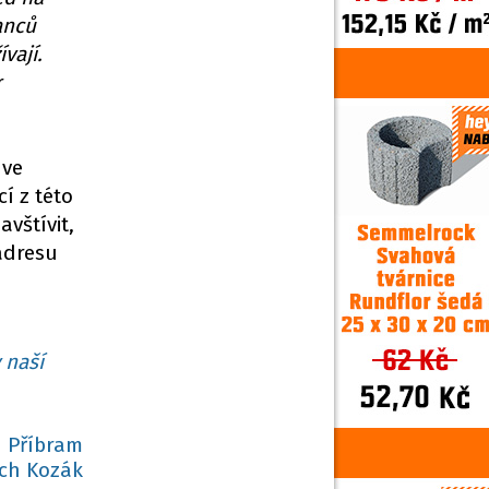
anců
vají.
r
 ve
í z této
vštívit,
adresu
 naší
Ú Příbram
ich Kozák