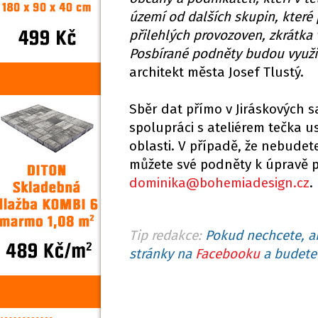
území od dalších skupin, které 
přilehlých provozoven, zkrátka 
Posbírané podněty budou využit
architekt města Josef Tlustý.
Sběr dat přímo v Jiráskových 
spolupráci s ateliérem tečka u
oblasti. V případě, že nebudet
můžete své podněty k úpravě p
dominika@bohemiadesign.cz
.
Tip redakce:
Pokud nechcete, ab
stránky na
Facebooku
a budete 