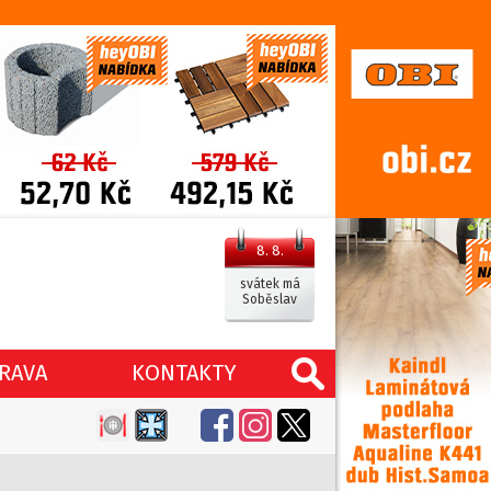
8. 8.
svátek má
Soběslav
RAVA
KONTAKTY