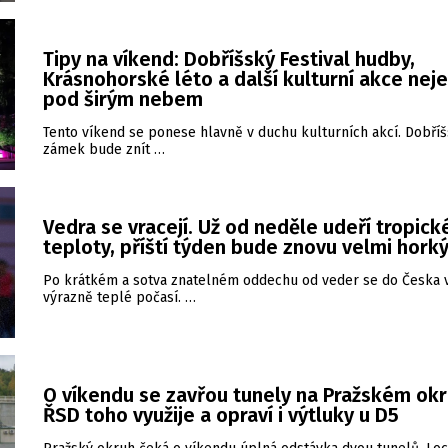
Tipy na víkend: Dobříšský Festival hudby,
Krásnohorské léto a další kulturní akce nej
pod širým nebem
Tento víkend se ponese hlavně v duchu kulturních akcí. Dobří
zámek bude znít …
Vedra se vracejí. Už od neděle udeří tropick
teploty, příští týden bude znovu velmi hork
Po krátkém a sotva znatelném oddechu od veder se do Česka v
výrazně teplé počasí. …
O víkendu se zavřou tunely na Pražském okr
ŘSD toho využije a opraví i výtluky u D5