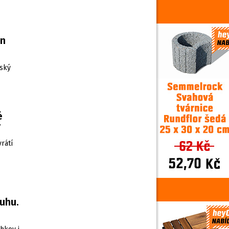
en
šský
é
ý
rátí
uhu.