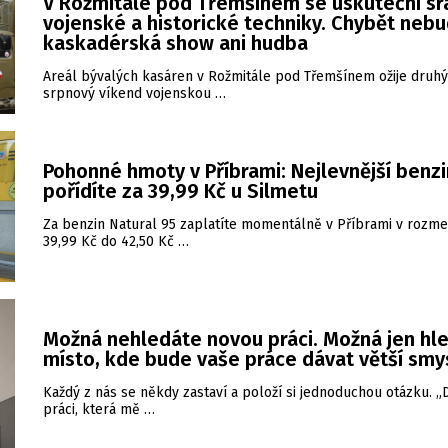
V Rožmitále pod Třemšínem se uskuteční sr
vojenské a historické techniky. Chybět neb
kaskadérská show ani hudba
Areál bývalých kasáren v Rožmitále pod Třemšínem ožije druhý
srpnový víkend vojenskou …
Pohonné hmoty v Příbrami: Nejlevnější benzi
pořídíte za 39,99 Kč u Silmetu
Za benzin Natural 95 zaplatíte momentálně v Příbrami v rozme
39,99 Kč do 42,50 Kč …
Možná nehledáte novou práci. Možná jen hl
místo, kde bude vaše práce dávat větší smy
Každý z nás se někdy zastaví a položí si jednoduchou otázku. 
práci, která mě …