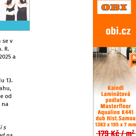
 se v
. R.
2025 a
u 13.
rahu,
ce od
e na
i s
ed na