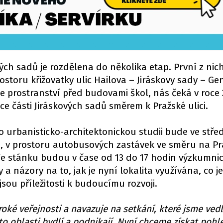
ých sadů je rozdělena do několika etap. První z nich
toru křižovatky ulic Hailova – Jiráskovy sady – Gen
e prostranství před budovami škol, nás čeká v roce 
ace části Jiráskových sadů směrem k Pražské ulici.
 urbanisticko-architektonickou studii bude ve střed
h, v prostoru autobusových zastávek ve směru na P
Ve stánku budou v čase od 13 do 17 hodin výzkumni
y a názory na to, jak je nyní lokalita využívána, co j
sou příležitosti k budoucímu rozvoji.
roké veřejnosti a navazuje na setkání, které jsme vedl
éto oblasti bydlí a podnikají. Nyní chceme získat pohl