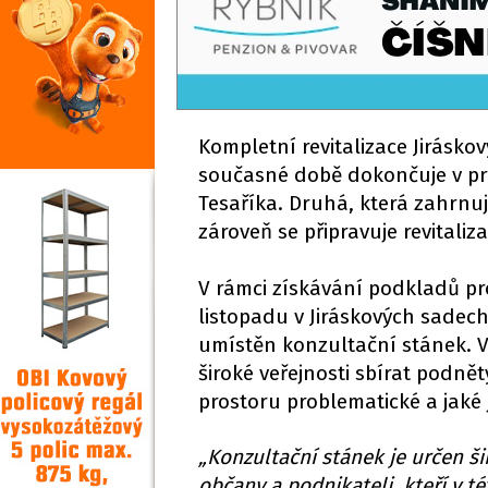
Kompletní revitalizace Jiráskov
současné době dokončuje v pros
Tesaříka. Druhá, která zahrnuj
zároveň se připravuje revitaliz
V rámci získávání podkladů pro
listopadu v Jiráskových sadec
umístěn konzultační stánek. 
široké veřejnosti sbírat podnět
prostoru problematické a jaké j
„Konzultační stánek je určen ši
občany a podnikateli, kteří v t