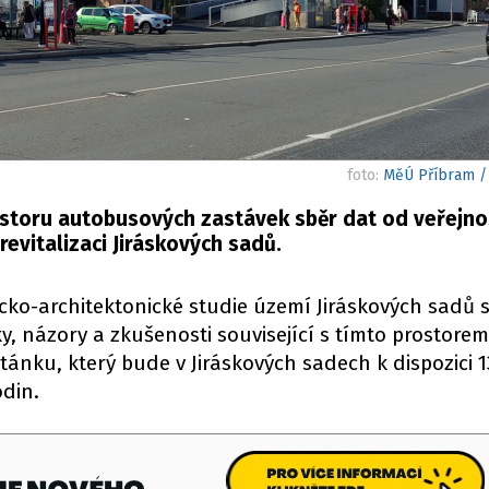
foto:
MěÚ Příbram /
storu autobusových zastávek sběr dat od veřejnos
revitalizaci Jiráskových sadů.
cko-architektonické studie území Jiráskových sadů s
y, názory a zkušenosti související s tímto prostorem
ánku, který bude v Jiráskových sadech k dispozici 1
odin.