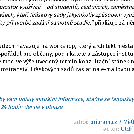
prostor využívají – od studentů, cestujících, zaměstn
všech, kteří Jiráskovy sady jakýmkoliv způsobem využí
y při tvorbě zadání samotné studie,“
přibližuje zámě
sadech navazuje na workshop, který architekt města
spořádal pro občany, podnikatele a zástupce instituc
e moci ve výše uvedený termín konzultační stánek na
rostranství Jiráskových sadů zaslat na e-mailovou 
y vám unikly aktuální informace, staňte se fanoušky
24 hodin denně v obraze.
zdroj:
pribram.cz / Mě
autor:
Oldř