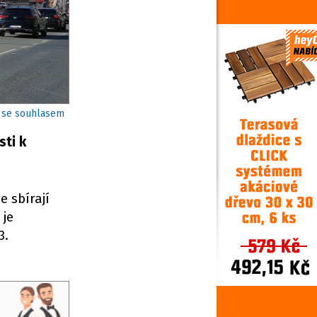
 se souhlasem
ti k
e sbírají
 je
3.