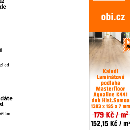
az
ude
n
zí od
edáte
sl
„Dělám