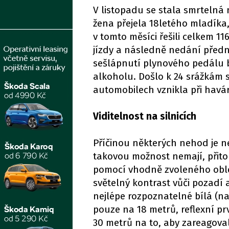
V listopadu se stala smrtelná
žena přejela 18letého mladíka,
v tomto měsíci řešili celkem 11
jízdy a následně nedání přednos
sešlápnutí plynového pedálu by
alkoholu. Došlo k 24 srážkám s
automobilech vznikla při havár
Viditelnost na silnicích
Příčinou některých nehod je ne
takovou možnost nemají, přitom 
pomocí vhodně zvoleného obleč
světelný kontrast vůči pozadí 
nejlépe rozpoznatelné bílá (na
pouze na 18 metrů, reflexní prv
30 metrů na to, aby zareagoval