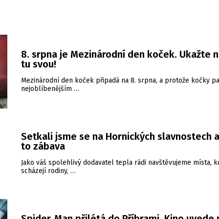
8. srpna je Mezinárodní den koček. Ukažte 
tu svou!
Mezinárodní den koček připadá na 8. srpna, a protože kočky pa
nejoblíbenějším …
Setkali jsme se na Hornických slavnostech a
to zábava
Jako váš spolehlivý dodavatel tepla rádi navštěvujeme místa, k
scházejí rodiny, …
Spider‑Man přilétá do Příbrami. Kino uvede