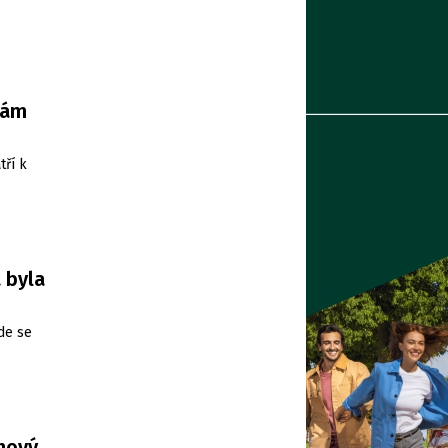
nám
tří k
 byla
de se
 nový