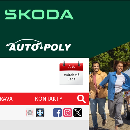
7. 8.
svátek má
Lada
RAVA
KONTAKTY