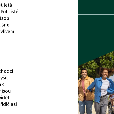
tiletá
Policisté
působ
lišné
 vlivem
chodci
ýšit
ak
 jsou
vidět
idič asi