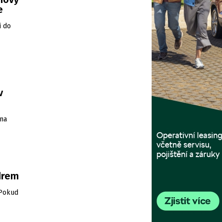
e
i do
v
 na
drem
 Pokud