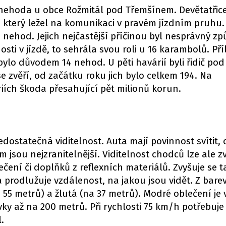
 nehoda u obce Rožmitál pod Třemšínem. Devětatřice
 který ležel na komunikaci v pravém jízdním pruhu. 
6 nehod. Jejich nejčastější příčinou byl nesprávný z
ti v jízdě, to sehrála svou roli u 16 karambolů. Pří
lo důvodem 14 nehod. U pěti havárií byli řidič pod
e zvěří, od začátku roku jich bylo celkem 194. Na
iích škoda přesahující pět milionů korun.
dostatečná viditelnost. Auta mají povinnost svítit, 
jsou nejzranitelnější. Viditelnost chodců lze ale zv
ení či doplňků z reflexních materiálů. Zvyšuje se t
a prodlužuje vzdálenost, na jakou jsou vidět. Z barev
 55 metrů) a žlutá (na 37 metrů). Modré oblečení je 
ky až na 200 metrů. Při rychlosti 75 km/h potřebuje ř
.