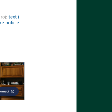
roj:
text i
é policie