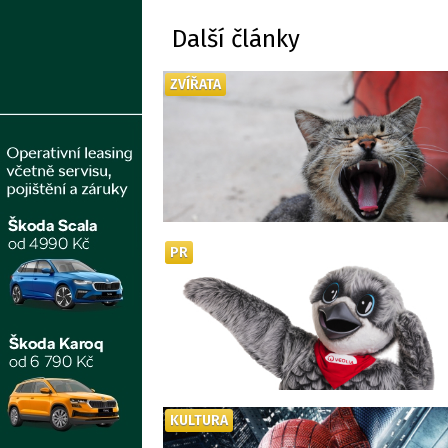
Další články
ZVÍŘATA
PR
KULTURA