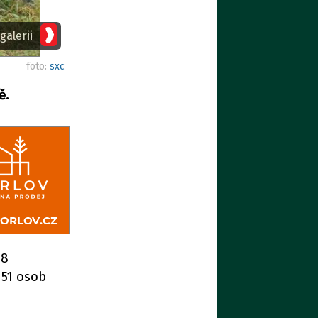
galerii
foto:
sxc
ě.
48
 51 osob