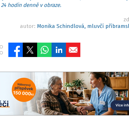
24 hodin denně v obraze.
zd
autor:
Monika Schindlová, mluvčí příbramsk