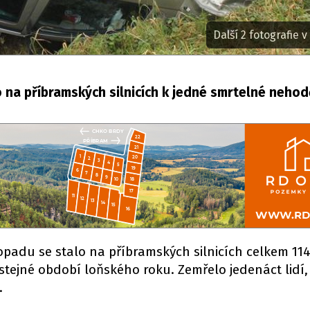
Další 2 fotografie v 
na příbramských silnicích k jedné smrtelné nehod
opadu se stalo na příbramských silnicích celkem 11
 stejné období loňského roku. Zemřelo jedenáct lidí,
.