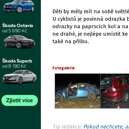
Děti by měly mít na sobě světlé
U cyklistů je povinná odrazka 
odrazky na paprscích kol a na
ne drahé, je nejlépe umístit k
také na přilbu.
Fotogalerie
Tip redakce:
Pokud nechcete, ab