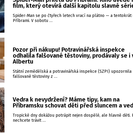
film, který otevírá další kapitolu slavné séri
Spider‑Man se po čtyřech letech vrací na plátno — a tentokrát 
Příbrami. V sobotu …
Pozor při nákupu! Potravinářská inspekce
odhalila falšované těstoviny, prodávaly se i 
Albertu
Státní zemědělská a potravinářská inspekce (SZPI) upozornila
falšované těstoviny z …
Vedra k nevydržení? Máme tipy, kam na
Příbramsku schovat děti před sluncem a ve
Tropické dny dokážou potrápit nejen dospělé, ale hlavně děti.
nechcete trávit …