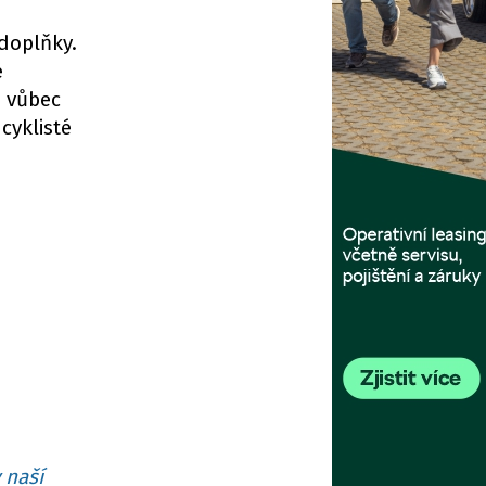
 doplňky.
é
a vůbec
cyklisté
 naší