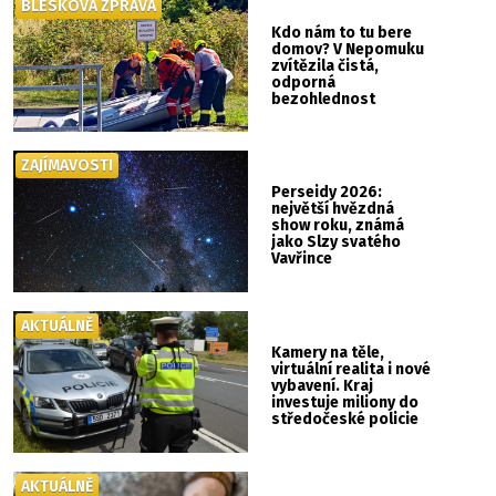
BLESKOVÁ ZPRÁVA
Kdo nám to tu bere
domov? V Nepomuku
zvítězila čistá,
odporná
bezohlednost
ZAJÍMAVOSTI
Perseidy 2026:
největší hvězdná
show roku, známá
jako Slzy svatého
Vavřince
AKTUÁLNĚ
Kamery na těle,
virtuální realita i nové
vybavení. Kraj
investuje miliony do
středočeské policie
AKTUÁLNĚ