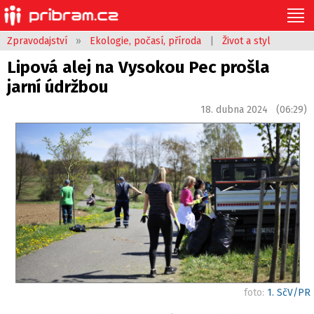
Zpravodajství
»
Ekologie, počasí, příroda
|
Život a styl
Lipová alej na Vysokou Pec prošla
jarní údržbou
18. dubna 2024 (06:29)
foto:
1. SčV/PR