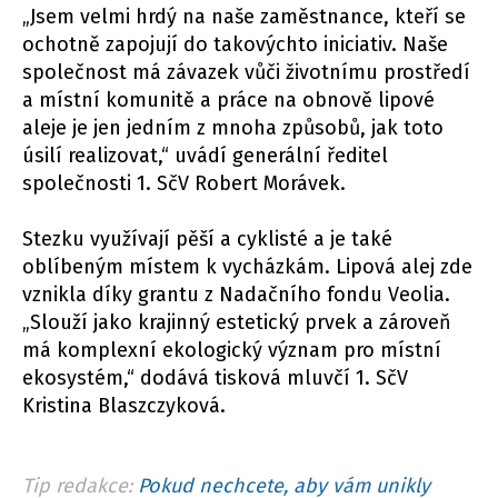
„Jsem velmi hrdý na naše zaměstnance, kteří se
ochotně zapojují do takovýchto iniciativ. Naše
společnost má závazek vůči životnímu prostředí
a místní komunitě a práce na obnově lipové
aleje je jen jedním z mnoha způsobů, jak toto
úsilí realizovat,“ uvádí generální ředitel
společnosti 1. SčV Robert Morávek.
Stezku využívají pěší a cyklisté a je také
oblíbeným místem k vycházkám. Lipová alej zde
vznikla díky grantu z Nadačního fondu Veolia.
„Slouží jako krajinný estetický prvek a zároveň
má komplexní ekologický význam pro místní
ekosystém,“ dodává tisková mluvčí 1. SčV
Kristina Blaszczyková.
Tip redakce:
Pokud nechcete, aby vám unikly