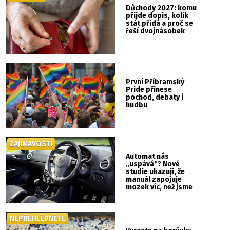
Důchody 2027: komu
přijde dopis, kolik
stát přidá a proč se
řeší dvojnásobek
První Příbramský
Pride přinese
pochod, debaty i
hudbu
ZAJÍMAVOSTI
Automat nás
„uspává“? Nové
studie ukazují, že
manuál zapojuje
mozek víc, než jsme
si mysleli
NEPŘEHLÉDNĚTE