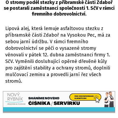
O stromy podél stezky z příbramské části Zdaboř
se postarali zaměstnanci společnosti 1. SčV v rámci
firemního dobrovolnictví.
Lipová alej, která lemuje asfaltovou stezku z
příbramské části Zdaboř na Vysokou Pec, má za
sebou jarní údržbu. V rámci firemního
dobrovolnictví se péči o vysazené stromy
věnovali v pátek 12. dubna zaměstnanci firmy 1.
SčV. Vyměnili dosluhující opěrné dřevěné kůly
pro zajištění stability a ochrany stromů, doplnili
mulčovací zeminu a provedli jarní řez všech
stromů.