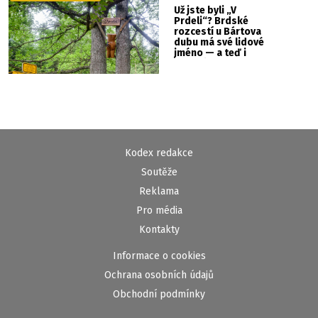
Už jste byli „V
Prdeli“? Brdské
rozcestí u Bártova
dubu má své lidové
jméno — a teď i
vlastní cedulku
Kodex redakce
Soutěže
Reklama
Pro média
Kontakty
Informace o cookies
Ochrana osobních údajů
Obchodní podmínky