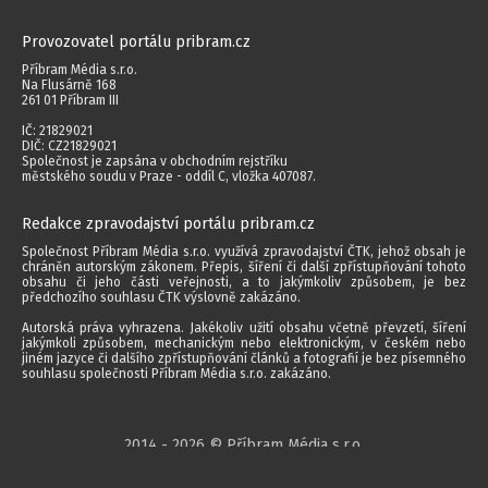
Provozovatel portálu pribram.cz
Příbram Média s.r.o.
Na Flusárně 168
261 01 Příbram III
IČ: 21829021
DIČ: CZ21829021
Společnost je zapsána v obchodním rejstříku
městského soudu v Praze - oddíl C, vložka 407087.
Redakce zpravodajství portálu pribram.cz
Společnost Příbram Média s.r.o. využívá zpravodajství ČTK, jehož obsah je
chráněn autorským zákonem. Přepis, šíření či další zpřístupňování tohoto
obsahu či jeho části veřejnosti, a to jakýmkoliv způsobem, je bez
předchozího souhlasu ČTK výslovně zakázáno.
Autorská práva vyhrazena. Jakékoliv užití obsahu včetně převzetí, šíření
jakýmkoli způsobem, mechanickým nebo elektronickým, v českém nebo
jiném jazyce či dalšího zpřístupňování článků a fotografií je bez písemného
souhlasu společnosti Příbram Média s.r.o. zakázáno.
2014 - 2026 © Příbram Média s.r.o.
Všechna práva vyhrazena.