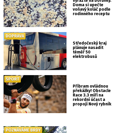
Vyrazte na borůvky.
Doma si upečte
voňavý koláč podle
rodinného receptu
DOPRAVA
Středočeský kraj
plánuje nasadit
téměř 50
elektrobusů
SPORT
Příbram ovládnou
překážky! Obstacle
Race 3.3 míří na
rekordní účast a
propojí Nový rybník
se Svatou Horou
POZNÁVÁME BRDY