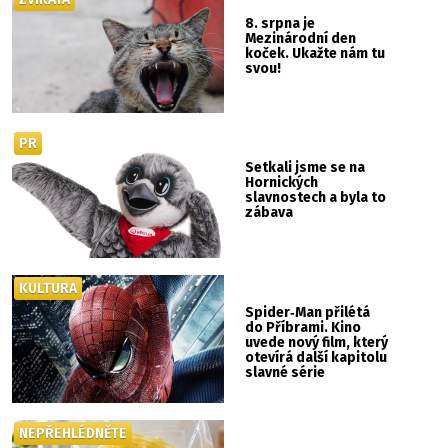
8. srpna je
Mezinárodní den
koček. Ukažte nám tu
svou!
PR
Setkali jsme se na
Hornických
slavnostech a byla to
zábava
KULTURA
Spider‑Man přilétá
do Příbrami. Kino
uvede nový film, který
otevírá další kapitolu
slavné série
NEPŘEHLÉDNĚTE