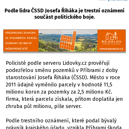
Podle lídra ČSSD Josefa Řiháka je trestní oznámení
součást politického boje.
Policisté podle serveru Lidovky.cz prověřují
podezřelou směnu pozemků v Příbrami z doby
starostování Josefa Řiháka (ČSSD). Město v roce
2011 údajně vyměnilo parcely v hodnotě 11,5
milionu korun za pozemky za 2,5 milionu Kč.
Firma, která parcelu získala, přitom doplatila jen
zhruba půl milionu, píše server.
Podle trestního oznámení, které podal bývalý
právník krajského úřadu, vznikla Příbrami škoda