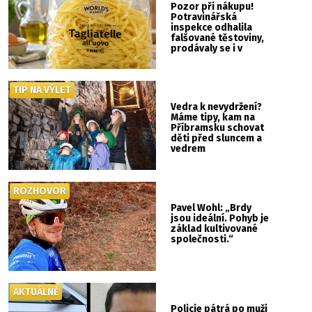
Pozor při nákupu!
Potravinářská
inspekce odhalila
falšované těstoviny,
prodávaly se i v
Albertu
TIP NA VÝLET
Vedra k nevydržení?
Máme tipy, kam na
Příbramsku schovat
děti před sluncem a
vedrem
ROZHOVOR
Pavel Wohl: „Brdy
jsou ideální. Pohyb je
základ kultivované
společnosti.“
AKTUÁLNĚ
Policie pátrá po muži