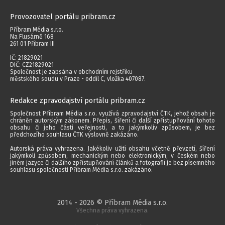
Provozovatel portálu pribram.cz
Příbram Média s.r.o.
Na Flusárně 168
261 01 Příbram III
IČ: 21829021
DIČ: CZ21829021
Společnost je zapsána v obchodním rejstříku
městského soudu v Praze - oddíl C, vložka 407087.
Redakce zpravodajství portálu pribram.cz
Společnost Příbram Média s.r.o. využívá zpravodajství ČTK, jehož obsah je
chráněn autorským zákonem. Přepis, šíření či další zpřístupňování tohoto
obsahu či jeho části veřejnosti, a to jakýmkoliv způsobem, je bez
předchozího souhlasu ČTK výslovně zakázáno.
Autorská práva vyhrazena. Jakékoliv užití obsahu včetně převzetí, šíření
jakýmkoli způsobem, mechanickým nebo elektronickým, v českém nebo
jiném jazyce či dalšího zpřístupňování článků a fotografií je bez písemného
souhlasu společnosti Příbram Média s.r.o. zakázáno.
2014 - 2026 © Příbram Média s.r.o.
Všechna práva vyhrazena.