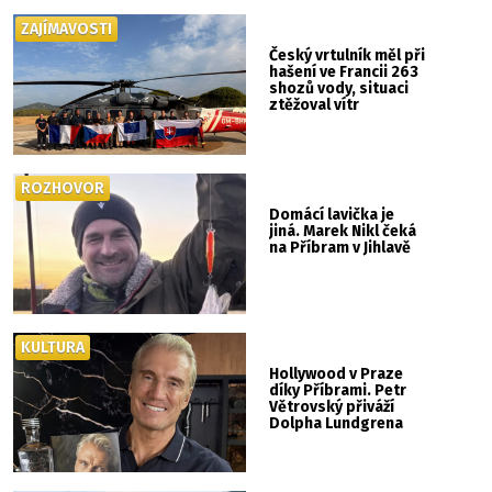
ZAJÍMAVOSTI
Český vrtulník měl při
hašení ve Francii 263
shozů vody, situaci
ztěžoval vítr
ROZHOVOR
Domácí lavička je
jiná. Marek Nikl čeká
na Příbram v Jihlavě
KULTURA
Hollywood v Praze
díky Příbrami. Petr
Větrovský přiváží
Dolpha Lundgrena