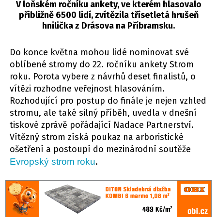
V loňském ročníku ankety, ve kterém hlasovalo
přibližně 6500 lidí, zvítězila třísetletá hrušeň
hnilička z Drásova na Příbramsku.
Do konce května mohou lidé nominovat své
oblíbené stromy do 22. ročníku ankety Strom
roku. Porota vybere z návrhů deset finalistů, o
vítězi rozhodne veřejnost hlasováním.
Rozhodující pro postup do finále je nejen vzhled
stromu, ale také silný příběh, uvedla v dnešní
tiskové zprávě pořádající Nadace Partnerství.
Vítězný strom získá poukaz na arboristické
ošetření a postoupí do mezinárodní soutěže
Evropský strom roku
.