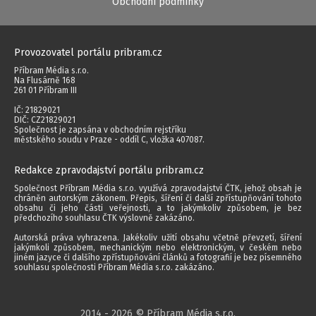
Obchodní podmínky
Provozovatel portálu pribram.cz
Příbram Média s.r.o.
Na Flusárně 168
261 01 Příbram III
IČ: 21829021
DIČ: CZ21829021
Společnost je zapsána v obchodním rejstříku
městského soudu v Praze - oddíl C, vložka 407087.
Redakce zpravodajství portálu pribram.cz
Společnost Příbram Média s.r.o. využívá zpravodajství ČTK, jehož obsah je
chráněn autorským zákonem. Přepis, šíření či další zpřístupňování tohoto
obsahu či jeho části veřejnosti, a to jakýmkoliv způsobem, je bez
předchozího souhlasu ČTK výslovně zakázáno.
Autorská práva vyhrazena. Jakékoliv užití obsahu včetně převzetí, šíření
jakýmkoli způsobem, mechanickým nebo elektronickým, v českém nebo
jiném jazyce či dalšího zpřístupňování článků a fotografií je bez písemného
souhlasu společnosti Příbram Média s.r.o. zakázáno.
2014 - 2026 © Příbram Média s.r.o.