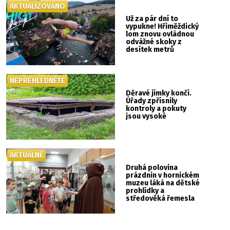
AKTUALIZOVÁNO
Už za pár dní to
vypukne! Hřiměždický
lom znovu ovládnou
odvážné skoky z
desítek metrů
NEPŘEHLÉDNĚTE
Děravé jímky končí.
Úřady zpřísnily
kontroly a pokuty
jsou vysoké
AKTUÁLNĚ
Druhá polovina
prázdnin v hornickém
muzeu láká na dětské
prohlídky a
středověká řemesla