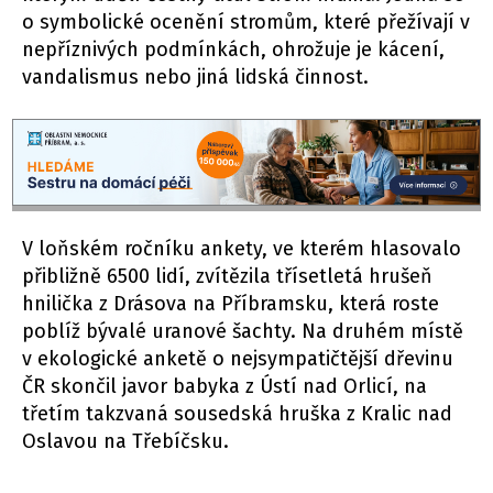
o symbolické ocenění stromům, které přežívají v
nepříznivých podmínkách, ohrožuje je kácení,
vandalismus nebo jiná lidská činnost.
V loňském ročníku ankety, ve kterém hlasovalo
přibližně 6500 lidí, zvítězila třísetletá hrušeň
hnilička z Drásova na Příbramsku, která roste
poblíž bývalé uranové šachty. Na druhém místě
v ekologické anketě o nejsympatičtější dřevinu
ČR skončil javor babyka z Ústí nad Orlicí, na
třetím takzvaná sousedská hruška z Kralic nad
Oslavou na Třebíčsku.