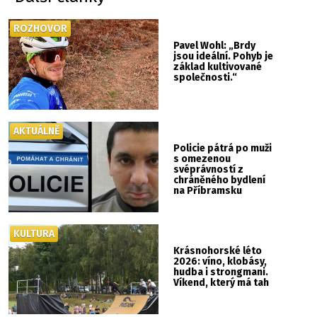
ROZHOVOR
Pavel Wohl: „Brdy
jsou ideální. Pohyb je
základ kultivované
společnosti.“
AKTUÁLNĚ
Policie pátrá po muži
s omezenou
svéprávností z
chráněného bydlení
na Příbramsku
KULTURA
Krásnohorské léto
2026: víno, klobásy,
hudba i strongmani.
Víkend, který má tah