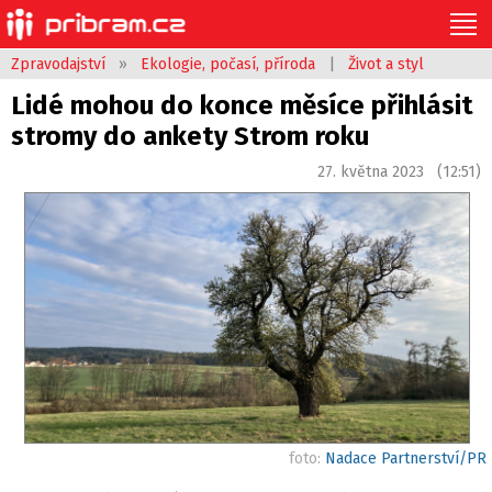
Zpravodajství
»
Ekologie, počasí, příroda
|
Život a styl
Lidé mohou do konce měsíce přihlásit
stromy do ankety Strom roku
27. května 2023 (12:51)
foto:
Nadace Partnerství/PR