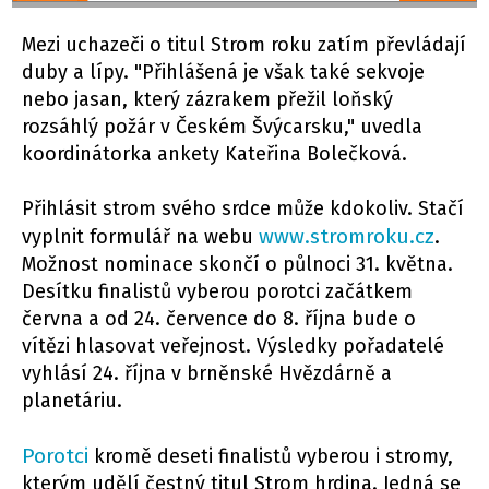
Mezi uchazeči o titul Strom roku zatím převládají
duby a lípy. "Přihlášená je však také sekvoje
nebo jasan, který zázrakem přežil loňský
rozsáhlý požár v Českém Švýcarsku," uvedla
koordinátorka ankety Kateřina Bolečková.
Přihlásit strom svého srdce může kdokoliv. Stačí
www.stromroku.cz
vyplnit formulář na webu
.
Možnost nominace skončí o půlnoci 31. května.
Desítku finalistů vyberou porotci začátkem
června a od 24. července do 8. října bude o
vítězi hlasovat veřejnost. Výsledky pořadatelé
vyhlásí 24. října v brněnské Hvězdárně a
planetáriu.
Porotci
kromě deseti finalistů vyberou i stromy,
kterým udělí čestný titul Strom hrdina. Jedná se