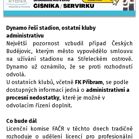
Dynamo řeší stadion, ostatní kluby
administrativu
Největší pozornost vzbudil případ Českých
Budějovic, kterým město vypovědělo smlouvu
na užívání stadionu na Střeleckém ostrově.
Dynamo už oznámilo, že se proti rozhodnutí
odvolá.
U ostatních klubů, včetně
FK Příbram
, se podle
dostupných informací jedná o
administrativní a
procesní nedostatky
, které je možné v
odvolacím řízení doplnit.
Co bude dál
Licenční komise FAČR v těchto dnech tradičně
rozhoduje o udělení licencí pro profesionální