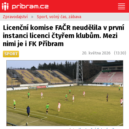
Zpravodajství
»
Sport, volný čas, zábava
Licenční komise FAČR neudělila v první
instanci licenci čtyřem klubům. Mezi
nimi je i FK Příbram
20. května 2026 (13:30)
SPORT