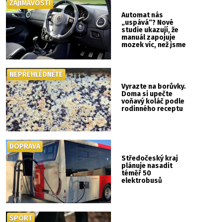
ZAJÍMAVOSTI
Automat nás
„uspává“? Nové
studie ukazují, že
manuál zapojuje
mozek víc, než jsme
si mysleli
NEPŘEHLÉDNĚTE
Vyrazte na borůvky.
Doma si upečte
voňavý koláč podle
rodinného receptu
DOPRAVA
Středočeský kraj
plánuje nasadit
téměř 50
elektrobusů
SPORT