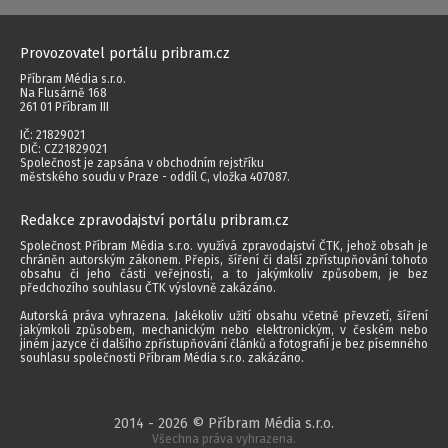
Provozovatel portálu pribram.cz
Příbram Média s.r.o.
Na Flusárně 168
261 01 Příbram III
IČ: 21829021
DIČ: CZ21829021
Společnost je zapsána v obchodním rejstříku
městského soudu v Praze - oddíl C, vložka 407087.
Redakce zpravodajství portálu pribram.cz
Společnost Příbram Média s.r.o. využívá zpravodajství ČTK, jehož obsah je
chráněn autorským zákonem. Přepis, šíření či další zpřístupňování tohoto
obsahu či jeho části veřejnosti, a to jakýmkoliv způsobem, je bez
předchozího souhlasu ČTK výslovně zakázáno.
Autorská práva vyhrazena. Jakékoliv užití obsahu včetně převzetí, šíření
jakýmkoli způsobem, mechanickým nebo elektronickým, v českém nebo
jiném jazyce či dalšího zpřístupňování článků a fotografií je bez písemného
souhlasu společnosti Příbram Média s.r.o. zakázáno.
2014 - 2026 © Příbram Média s.r.o.
Všechna práva vyhrazena.