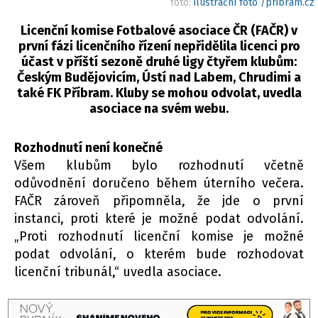
foto:
ilustrační foto /pribram.cz
Licenční komise Fotbalové asociace ČR (FAČR) v
první fázi licenčního řízení nepřidělila licenci pro
účast v příští sezoně druhé ligy čtyřem klubům:
Českým Budějovicím, Ústí nad Labem, Chrudimi a
také FK Příbram. Kluby se mohou odvolat, uvedla
asociace na svém webu.
Rozhodnutí není konečné
Všem klubům bylo rozhodnutí včetně
odůvodnění doručeno během úterního večera.
FAČR zároveň připomněla, že jde o první
instanci, proti které je možné podat odvolání.
„Proti rozhodnutí licenční komise je možné
podat odvolání, o kterém bude rozhodovat
licenční tribunál,“ uvedla asociace.