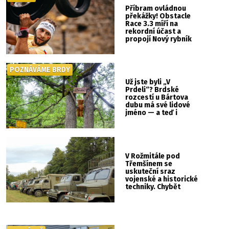
Příbram ovládnou
překážky! Obstacle
Race 3.3 míří na
rekordní účast a
propojí Nový rybník
se Svatou Horou
POZNÁVÁME BRDY
Už jste byli „V
Prdeli“? Brdské
rozcestí u Bártova
dubu má své lidové
jméno — a teď i
vlastní cedulku
V Rožmitále pod
Třemšínem se
uskuteční sraz
vojenské a historické
techniky. Chybět
nebude kaskadérská
show ani hudba