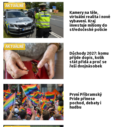
AKTUÁLNĚ
Kamery na těle,
virtuální realita i nové
vybavení. Kraj
investuje miliony do
středočeské policie
AKTUÁLNĚ
Důchody 2027: komu
přijde dopis, kolik
stát přidá a proč se
řeší dvojnásobek
První Příbramský
Pride přinese
pochod, debaty i
hudbu