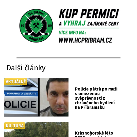
Další články
AKTUÁLNĚ
Policie pátrá po muži
s omezenou
svéprávností z
chráněného bydlení
na Příbramsku
KULTURA
Krásnohorské léto