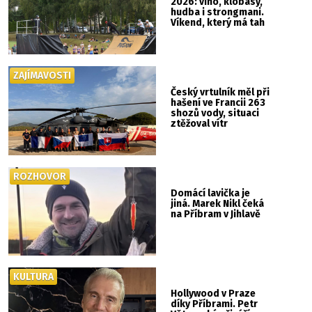
2026: víno, klobásy,
hudba i strongmani.
Víkend, který má tah
ZAJÍMAVOSTI
Český vrtulník měl při
hašení ve Francii 263
shozů vody, situaci
ztěžoval vítr
ROZHOVOR
Domácí lavička je
jiná. Marek Nikl čeká
na Příbram v Jihlavě
KULTURA
Hollywood v Praze
díky Příbrami. Petr