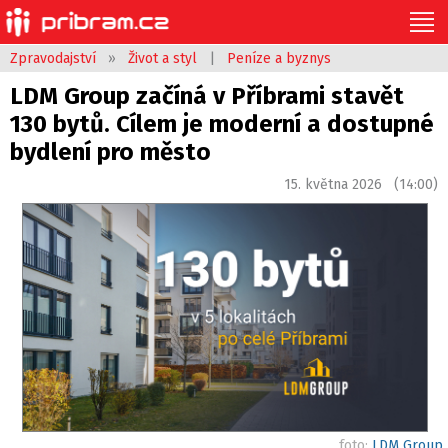
Zpravodajství
»
Život a styl
|
Peníze a byznys
LDM Group začíná v Příbrami stavět
130 bytů. Cílem je moderní a dostupné
bydlení pro město
15. května 2026 (14:00)
foto:
LDM Group