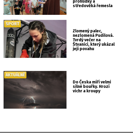
prohlídky a
středověká řemesla
SPORT
Zlomený palec,
nezlomená Pudilová.
Tvrdý večer na
Štvanici, který ukázal
její povahu
AKTUÁLNĚ
Do Česka míří velmi
silné bouřky. Hrozí
vichr a kroupy