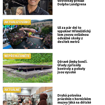
Větrovský přiváží
Dolpha Lundgrena
AKTUALIZOVÁNO
Už za pár dní to
vypukne! Hřiměždický
lom znovu ovládnou
odvážné skoky z
desítek metrů
NEPŘEHLÉDNĚTE
Děravé jímky končí.
Úřady zpřísnily
kontroly a pokuty
jsou vysoké
AKTUÁLNĚ
Druhá polovina
prázdnin v hornickém
muzeu láká na dětské