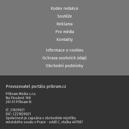
Kodex redakce
Soutěže
Reklama
Pro média
Kontakty
Informace o cookies
Ochrana osobních údajů
Obchodní podmínky
Provozovatel portálu pribram.cz
Příbram Média s.r.o.
Na Flusárně 168
261 01 Příbram III
IČ: 21829021
DIČ: CZ21829021
Společnost je zapsána v obchodním rejstříku
městského soudu v Praze - oddíl C, vložka 407087.