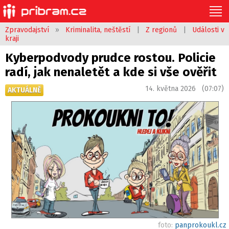
Zpravodajství
»
Kriminalita, neštěstí
|
Z regionů
|
Události v
kraji
Kyberpodvody prudce rostou. Policie
radí, jak nenaletět a kde si vše ověřit
14. května 2026 (07:07)
AKTUÁLNĚ
foto:
panprokoukl.cz