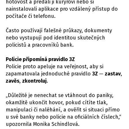
hotovost a předali ji kurýrovi nebo si
nainstalovali aplikace pro vzdálený přístup do
počítače či telefonu.
Často používají falešné průkazy, dokumenty
nebo vystupují pod identitou skutečných
policistů a pracovníků bank.
Policie připomíná pravidlo 3Z
Policie proto apeluje na veřejnost, aby si
zapamatovala jednoduché pravidlo
3Z
—
zastav
,
zavěs
,
zkontroluj
.
„Důležité je nenechat se vtáhnout do paniky,
okamžitě ukončit hovor, pokud cítíte tlak,
manipulaci či naléhání, a ověřit si situaci přímo
u své banky nebo policie na oficiálních číslech,“
upozornila Monika Schindlová.