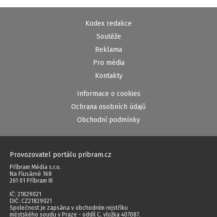
Kodex redakce
Soutěže
Reklama
Pro média
Kontakty
Informace o cookies
Ochrana osobních údajů
Obchodní podmínky
Provozovatel portálu pribram.cz
Příbram Média s.r.o.
Na Flusárně 168
261 01 Příbram III
IČ: 21829021
DIČ: CZ21829021
Společnost je zapsána v obchodním rejstříku
městského soudu v Praze - oddíl C, vložka 407087.