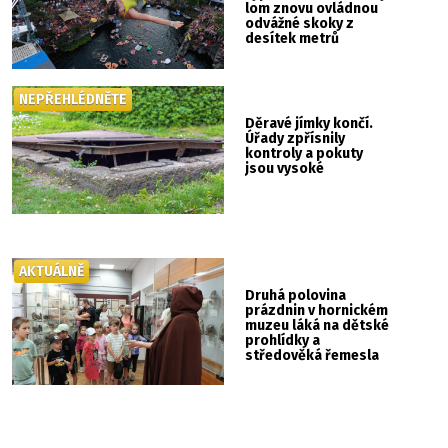
lom znovu ovládnou
odvážné skoky z
desítek metrů
NEPŘEHLÉDNĚTE
Děravé jímky končí.
Úřady zpřísnily
kontroly a pokuty
jsou vysoké
AKTUÁLNĚ
Druhá polovina
prázdnin v hornickém
muzeu láká na dětské
prohlídky a
středověká řemesla