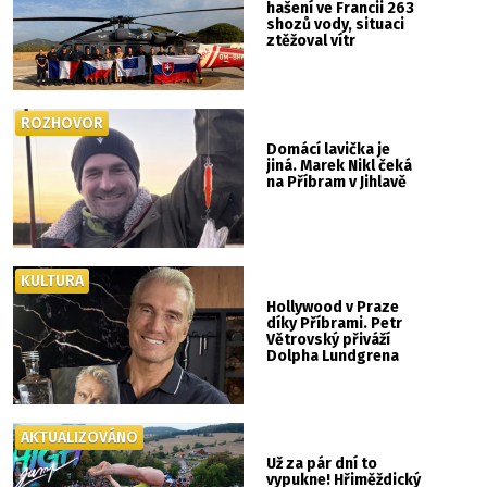
hašení ve Francii 263
shozů vody, situaci
ztěžoval vítr
ROZHOVOR
Domácí lavička je
jiná. Marek Nikl čeká
na Příbram v Jihlavě
KULTURA
Hollywood v Praze
díky Příbrami. Petr
Větrovský přiváží
Dolpha Lundgrena
AKTUALIZOVÁNO
Už za pár dní to
vypukne! Hřiměždický