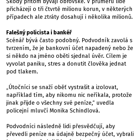
Škody přitom bývají obrovské. V průměru lidé
přicházejí o tři čtvrtě milionu korun, v některých
případech ale ztráty dosahují i několika milionů.
Falešný policista i bankéř
Scénář bývá často podobný. Podvodník zavolá s
tvrzením, že je bankovní účet napadený nebo že
si někdo na jméno oběti sjednal úvěr. Cílem je
vyvolat paniku, stres a donutit člověka jednat
pod tlakem.
„Útočníci se snaží oběť vystrašit a izolovat,
například tím, aby nikomu nic neříkala, protože
jinak přijde o všechny své peníze,“ uvedla
policejní mluvčí Monika Schindlová.
Podvodníci následně lidi přesvědčují, aby
převedli peníze na údajně bezpečný účet, vybrali