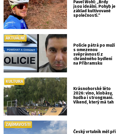
Pavel Wohl: „Brdy
jsou ideální. Pohyb je
základ kultivované
společnosti.“
AKTUÁLNĚ
Policie pátrá po muži
s omezenou
svéprávností z
chráněného bydlení
na Příbramsku
KULTURA
Krásnohorské léto
2026: víno, klobásy,
hudba i strongmani.
Víkend, který má tah
ZAJÍMAVOSTI
Český vrtulník měl při