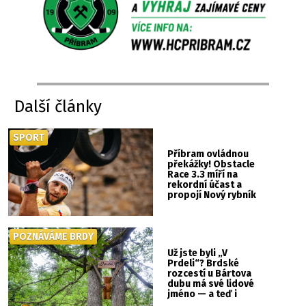
Další články
SPORT
Příbram ovládnou
překážky! Obstacle
Race 3.3 míří na
rekordní účast a
propojí Nový rybník
se Svatou Horou
POZNÁVÁME BRDY
Už jste byli „V
Prdeli“? Brdské
rozcestí u Bártova
dubu má své lidové
jméno — a teď i
vlastní cedulku