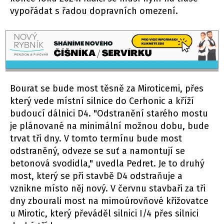
vypořádat s řadou dopravních omezení.
Bourat se bude most těsně za Miroticemi, přes
který vede místní silnice do Cerhonic a kříží
budoucí dálnici D4. "Odstranění starého mostu
je plánované na minimální možnou dobu, bude
trvat tři dny. V tomto termínu bude most
odstraněný, odveze se suť a namontují se
betonová svodidla," uvedla Pedret. Je to druhý
most, který se při stavbě D4 odstraňuje a
vznikne místo něj nový. V červnu stavbaři za tři
dny zbourali most na mimoúrovňové křižovatce
u Mirotic, který převáděl silnici I/4 přes silnici