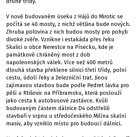
druhé třídy.
V nově budovaném úseku z Hájů do Mirotic se
počítá se 40 mosty, z nichž většina bude nových.
Zhruba polovina z nich budou mosty pro pohyb
divoké zvěře. Vznikne i estakáda přes řeku
Skalici u obce Nerestce na Písecku, kde je
památkově chráněný most z dob
napoleonských válek. Více než 400 metrů
dlouhá stavba překlene silnici třetí třídy, polní
cestu, údolí řeky a železniční trať. Jinou
zajímavou stavbou bude podle Pedret lávka pro
pěší u Rtišovic na Příbramsku, která poslouží
jako cesta k autobusové zastávce. Kvůli
budovaným částem dálnice D4 odstřelili
stavbaři v srpnu u středočeského Milína skalní
masiv, aby vzniklo místo pro budoucí dálnici.