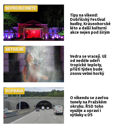
NEPŘEHLÉDNĚTE
Tipy na víkend:
Dobříšský Festival
hudby, Krásnohorské
léto a další kulturní
akce nejen pod širým
nebem
AKTUÁLNĚ
Vedra se vracejí. Už
od neděle udeří
tropické teploty,
příští týden bude
znovu velmi horký
DOPRAVA
O víkendu se zavřou
tunely na Pražském
okruhu. ŘSD toho
využije a opraví i
výtluky u D5