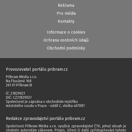
Reklama
Pro média
Kontakty
Informace o cookies
Ochrana osobních údajů
Obchodní podmínky
Provozovatel portálu pribram.cz
Příbram Média s.r.o.
Na Flusárně 168
261 01 Příbram III
IČ: 21829021
DIČ: CZ21829021
Společnost je zapsána v obchodním rejstříku
městského soudu v Praze - oddíl C, vložka 407087.
Redakce zpravodajství portálu pribram.cz
Společnost Příbram Média s.r.o. využívá zpravodajství ČTK, jehož obsah je
chráněn autorským zákonem. Přepis, šíření či další zpřístupňování tohoto