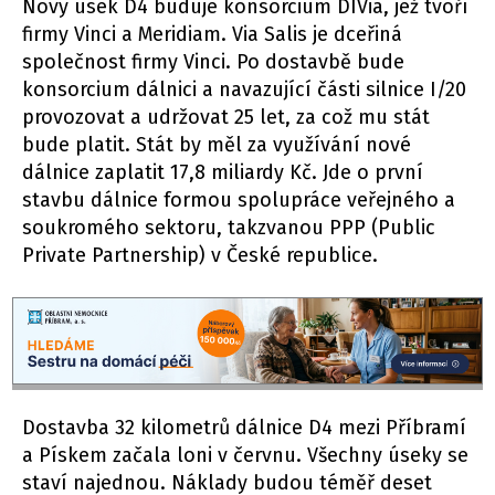
Nový úsek D4 buduje konsorcium DIVia, jež tvoří
firmy Vinci a Meridiam. Via Salis je dceřiná
společnost firmy Vinci. Po dostavbě bude
konsorcium dálnici a navazující části silnice I/20
provozovat a udržovat 25 let, za což mu stát
bude platit. Stát by měl za využívání nové
dálnice zaplatit 17,8 miliardy Kč. Jde o první
stavbu dálnice formou spolupráce veřejného a
soukromého sektoru, takzvanou PPP (Public
Private Partnership) v České republice.
Dostavba 32 kilometrů dálnice D4 mezi Příbramí
a Pískem začala loni v červnu. Všechny úseky se
staví najednou. Náklady budou téměř deset