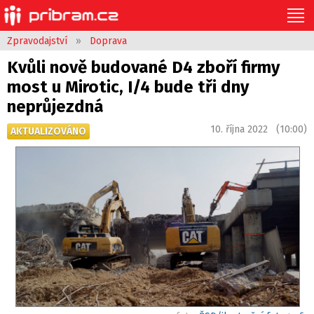
Zpravodajství
»
Doprava
Kvůli nově budované D4 zboří firmy
most u Mirotic, I/4 bude tři dny
neprůjezdná
10. října 2022 (10:00)
AKTUALIZOVÁNO