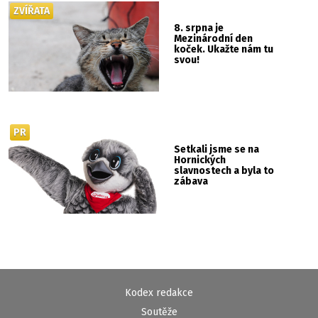
ZVÍŘATA
8. srpna je
Mezinárodní den
koček. Ukažte nám tu
svou!
PR
Setkali jsme se na
Hornických
slavnostech a byla to
zábava
Kodex redakce
Soutěže