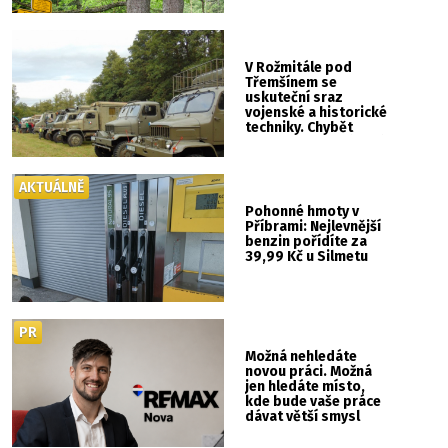
V Rožmitále pod
Třemšínem se
uskuteční sraz
vojenské a historické
techniky. Chybět
nebude kaskadérská
show ani hudba
AKTUÁLNĚ
Pohonné hmoty v
Příbrami: Nejlevnější
benzin pořídíte za
39,99 Kč u Silmetu
PR
Možná nehledáte
novou práci. Možná
jen hledáte místo,
kde bude vaše práce
dávat větší smysl