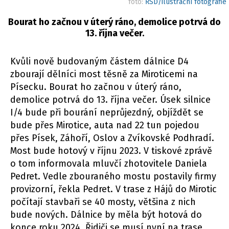
foto:
ŘSD/ilustrační fotografie
Bourat ho začnou v úterý ráno, demolice potrvá do
13. října večer.
Kvůli nově budovaným částem dálnice D4
zbourají dělníci most těsně za Miroticemi na
Písecku. Bourat ho začnou v úterý ráno,
demolice potrvá do 13. října večer. Úsek silnice
I/4 bude při bourání neprůjezdný, objíždět se
bude přes Mirotice, auta nad 22 tun pojedou
přes Písek, Záhoří, Oslov a Zvíkovské Podhradí.
Most bude hotový v říjnu 2023. V tiskové zprávě
o tom informovala mluvčí zhotovitele Daniela
Pedret. Vedle zbouraného mostu postavily firmy
provizorní, řekla Pedret. V trase z Hájů do Mirotic
počítají stavbaři se 40 mosty, většina z nich
bude nových. Dálnice by měla být hotová do
konce roku 2024. Řidiči se musí nyní na trase