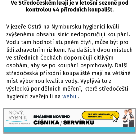
Ve Středočeském kraji je v letošní sezoně pod
kontrolou 44 přírodních koupališť.
V jezeře Ostrá na Nymbursku hygienici kvůli
zvýšenému obsahu sinic nedoporučují koupání.
Vodu tam hodnotí stupněm čtyři, může být pro
lidi zdravotním rizikem. Na dalších dvou místech
ve středních Čechách doporučují citlivým
osobám, aby se po koupání osprchovaly. Další
středočeská přírodní koupaliště mají na většině
míst výbornou kvalitu vody. Vyplývá to z
výsledků pondělních měření, které středočeští
hygienici zveřejnili na
webu
.