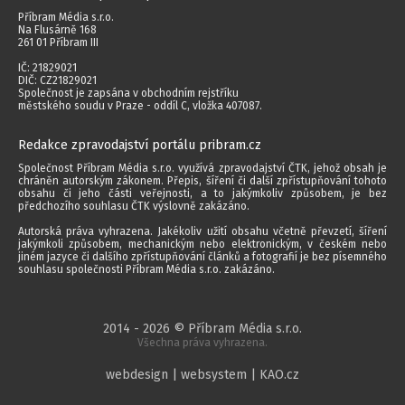
Příbram Média s.r.o.
Na Flusárně 168
261 01 Příbram III
IČ: 21829021
DIČ: CZ21829021
Společnost je zapsána v obchodním rejstříku
městského soudu v Praze - oddíl C, vložka 407087.
Redakce zpravodajství portálu pribram.cz
Společnost Příbram Média s.r.o. využívá zpravodajství ČTK, jehož obsah je
chráněn autorským zákonem. Přepis, šíření či další zpřístupňování tohoto
obsahu či jeho části veřejnosti, a to jakýmkoliv způsobem, je bez
předchozího souhlasu ČTK výslovně zakázáno.
Autorská práva vyhrazena. Jakékoliv užití obsahu včetně převzetí, šíření
jakýmkoli způsobem, mechanickým nebo elektronickým, v českém nebo
jiném jazyce či dalšího zpřístupňování článků a fotografií je bez písemného
souhlasu společnosti Příbram Média s.r.o. zakázáno.
2014 - 2026 © Příbram Média s.r.o.
Všechna práva vyhrazena.
webdesign | websystem | KAO.cz