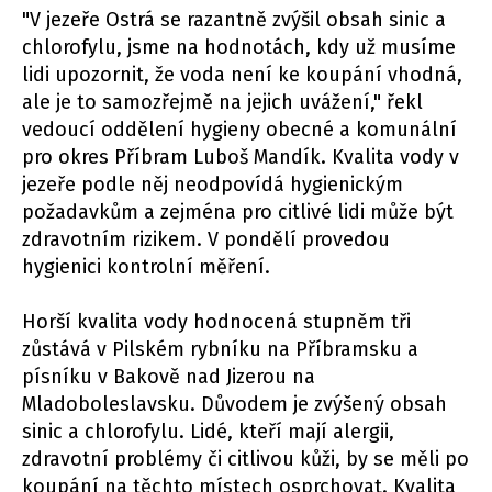
"V jezeře Ostrá se razantně zvýšil obsah sinic a
chlorofylu, jsme na hodnotách, kdy už musíme
lidi upozornit, že voda není ke koupání vhodná,
ale je to samozřejmě na jejich uvážení," řekl
vedoucí oddělení hygieny obecné a komunální
pro okres Příbram Luboš Mandík. Kvalita vody v
jezeře podle něj neodpovídá hygienickým
požadavkům a zejména pro citlivé lidi může být
zdravotním rizikem. V pondělí provedou
hygienici kontrolní měření.
Horší kvalita vody hodnocená stupněm tři
zůstává v Pilském rybníku na Příbramsku a
písníku v Bakově nad Jizerou na
Mladoboleslavsku. Důvodem je zvýšený obsah
sinic a chlorofylu. Lidé, kteří mají alergii,
zdravotní problémy či citlivou kůži, by se měli po
koupání na těchto místech osprchovat. Kvalita