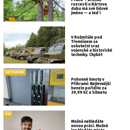
rozcestí u Bártova
dubu má své lidové
jméno — a teď i
vlastní cedulku
V Rožmitále pod
Třemšínem se
uskuteční sraz
vojenské a historické
techniky. Chybět
nebude kaskadérská
show ani hudba
AKTUÁLNĚ
Pohonné hmoty v
Příbrami: Nejlevnější
benzin pořídíte za
39,99 Kč u Silmetu
PR
Možná nehledáte
novou práci. Možná