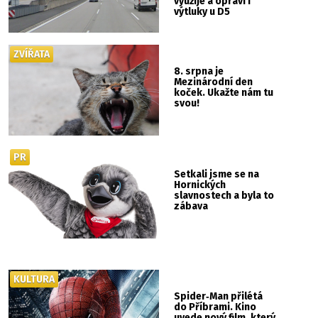
využije a opraví i
výtluky u D5
ZVÍŘATA
8. srpna je
Mezinárodní den
koček. Ukažte nám tu
svou!
PR
Setkali jsme se na
Hornických
slavnostech a byla to
zábava
KULTURA
Spider‑Man přilétá
do Příbrami. Kino
uvede nový film, který