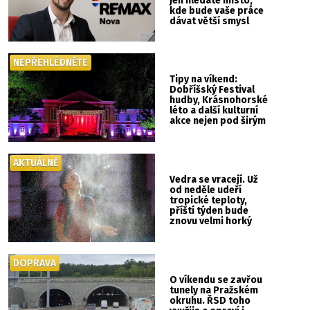
jen hledáte místo,
kde bude vaše práce
dávat větší smysl
NEPŘEHLÉDNĚTE
Tipy na víkend:
Dobříšský Festival
hudby, Krásnohorské
léto a další kulturní
akce nejen pod širým
nebem
AKTUÁLNĚ
Vedra se vracejí. Už
od neděle udeří
tropické teploty,
příští týden bude
znovu velmi horký
DOPRAVA
O víkendu se zavřou
tunely na Pražském
okruhu. ŘSD toho