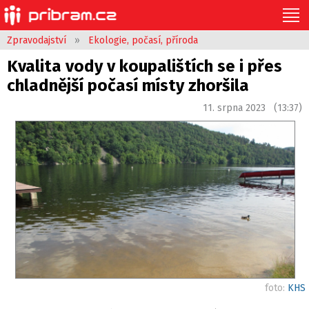
Zpravodajství
»
Ekologie, počasí, příroda
Kvalita vody v koupalištích se i přes
chladnější počasí místy zhoršila
11. srpna 2023 (13:37)
foto:
KHS