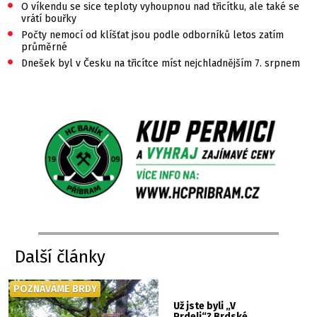
•
O víkendu se sice teploty vyhoupnou nad třicítku, ale také se
vrátí bouřky
•
Počty nemocí od klíšťat jsou podle odborníků letos zatím
průměrné
•
Dnešek byl v Česku na třicítce míst nejchladnějším 7. srpnem
Další články
POZNÁVÁME BRDY
Už jste byli „V
Prdeli“? Brdské