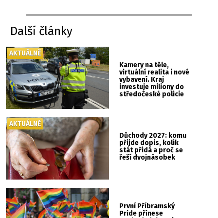
Další články
AKTUÁLNĚ
Kamery na těle,
virtuální realita i nové
vybavení. Kraj
investuje miliony do
středočeské policie
AKTUÁLNĚ
Důchody 2027: komu
přijde dopis, kolik
stát přidá a proč se
řeší dvojnásobek
První Příbramský
Pride přinese