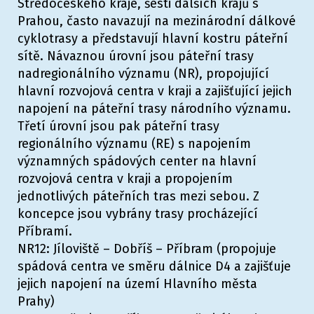
Středočeského kraje, šesti dalších krajů s
Prahou, často navazují na mezinárodní dálkové
cyklotrasy a představují hlavní kostru páteřní
sítě. Návaznou úrovní jsou páteřní trasy
nadregionálního významu (NR), propojující
hlavní rozvojová centra v kraji a zajišťující jejich
napojení na páteřní trasy národního významu.
Třetí úrovní jsou pak páteřní trasy
regionálního významu (RE) s napojením
významných spádových center na hlavní
rozvojová centra v kraji a propojením
jednotlivých páteřních tras mezi sebou. Z
koncepce jsou vybrány trasy procházející
Příbramí.
NR12: Jíloviště – Dobříš – Příbram (propojuje
spádová centra ve směru dálnice D4 a zajišťuje
jejich napojení na území Hlavního města
Prahy)