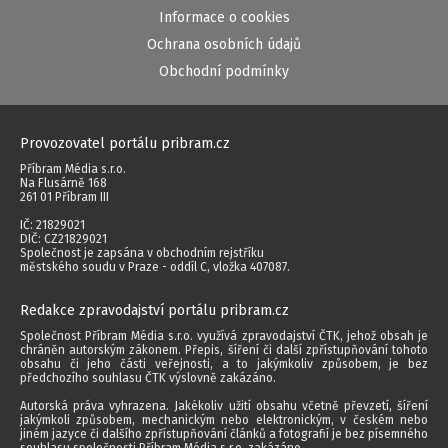
Informace o cookies
Ochrana osobních údajů
Obchodní podmínky
Provozovatel portálu pribram.cz
Příbram Média s.r.o.
Na Flusárně 168
261 01 Příbram III
IČ: 21829021
DIČ: CZ21829021
Společnost je zapsána v obchodním rejstříku
městského soudu v Praze - oddíl C, vložka 407087.
Redakce zpravodajství portálu pribram.cz
Společnost Příbram Média s.r.o. využívá zpravodajství ČTK, jehož obsah je
chráněn autorským zákonem. Přepis, šíření či další zpřístupňování tohoto
obsahu či jeho části veřejnosti, a to jakýmkoliv způsobem, je bez
předchozího souhlasu ČTK výslovně zakázáno.
Autorská práva vyhrazena. Jakékoliv užití obsahu včetně převzetí, šíření
jakýmkoli způsobem, mechanickým nebo elektronickým, v českém nebo
jiném jazyce či dalšího zpřístupňování článků a fotografií je bez písemného