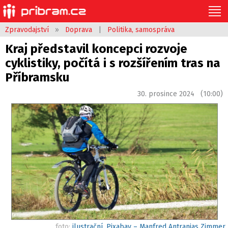
Zpravodajství
»
Doprava
|
Politika, samospráva
Kraj představil koncepci rozvoje
cyklistiky, počítá i s rozšířením tras na
Příbramsku
30. prosince 2024 (10:00)
foto:
ilustrační, Pixabay – Manfred Antranias Zimmer