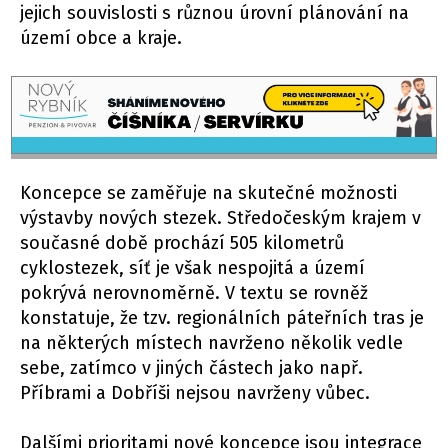
jejich souvislosti s různou úrovní plánování na
území obce a kraje.
Koncepce se zaměřuje na skutečné možnosti
výstavby nových stezek. Středočeským krajem v
současné době prochází 505 kilometrů
cyklostezek, síť je však nespojitá a území
pokrývá nerovnoměrně. V textu se rovněž
konstatuje, že tzv. regionálních páteřních tras je
na některých místech navrženo několik vedle
sebe, zatímco v jiných částech jako např.
Příbrami a Dobříši nejsou navrženy vůbec.
Dalšími prioritami nové koncepce jsou integrace