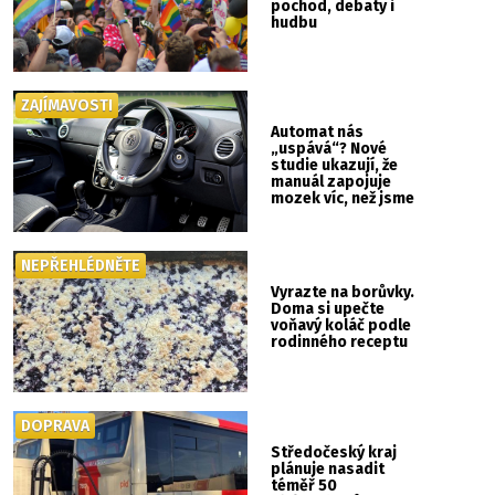
pochod, debaty i
hudbu
ZAJÍMAVOSTI
Automat nás
„uspává“? Nové
studie ukazují, že
manuál zapojuje
mozek víc, než jsme
si mysleli
NEPŘEHLÉDNĚTE
Vyrazte na borůvky.
Doma si upečte
voňavý koláč podle
rodinného receptu
DOPRAVA
Středočeský kraj
plánuje nasadit
téměř 50