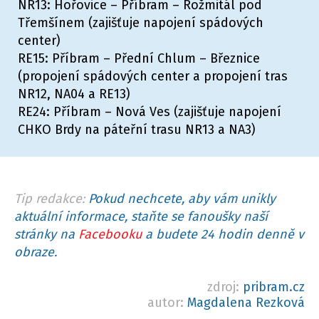
NR13: Hořovice – Příbram – Rožmitál pod
Třemšínem (zajišťuje napojení spádových
center)
RE15: Příbram – Přední Chlum – Březnice
(propojení spádových center a propojení tras
NR12, NA04 a RE13)
RE24: Příbram – Nová Ves (zajišťuje napojení
CHKO Brdy na páteřní trasu NR13 a NA3)
Tip redakce:
Pokud nechcete, aby vám unikly
aktuální informace, staňte se fanoušky naší
stránky na
Facebooku
a budete 24 hodin denně v
obraze.
zdroj:
pribram.cz
autor:
Magdalena Rezková