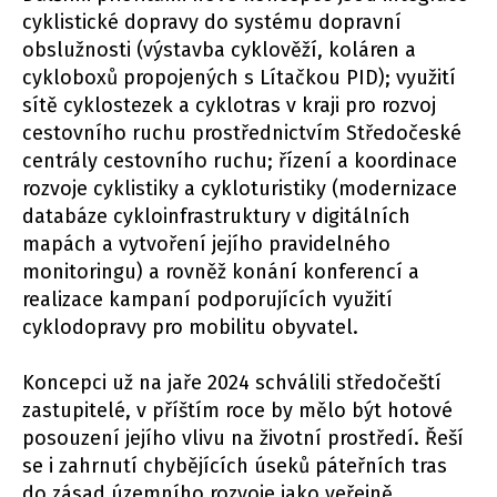
cyklistické dopravy do systému dopravní
obslužnosti (výstavba cyklověží, koláren a
cykloboxů propojených s Lítačkou PID); využití
sítě cyklostezek a cyklotras v kraji pro rozvoj
cestovního ruchu prostřednictvím Středočeské
centrály cestovního ruchu; řízení a koordinace
rozvoje cyklistiky a cykloturistiky (modernizace
databáze cykloinfrastruktury v digitálních
mapách a vytvoření jejího pravidelného
monitoringu) a rovněž konání konferencí a
realizace kampaní podporujících využití
cyklodopravy pro mobilitu obyvatel.
Koncepci už na jaře 2024 schválili středočeští
zastupitelé, v příštím roce by mělo být hotové
posouzení jejího vlivu na životní prostředí. Řeší
se i zahrnutí chybějících úseků páteřních tras
do zásad územního rozvoje jako veřejně