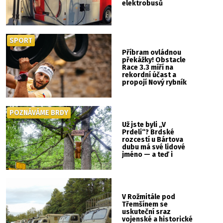
elektrobusů
SPORT
Příbram ovládnou
překážky! Obstacle
Race 3.3 míří na
rekordní účast a
propojí Nový rybník
se Svatou Horou
POZNÁVÁME BRDY
Už jste byli „V
Prdeli“? Brdské
rozcestí u Bártova
dubu má své lidové
jméno — a teď i
vlastní cedulku
V Rožmitále pod
Třemšínem se
uskuteční sraz
vojenské a historické