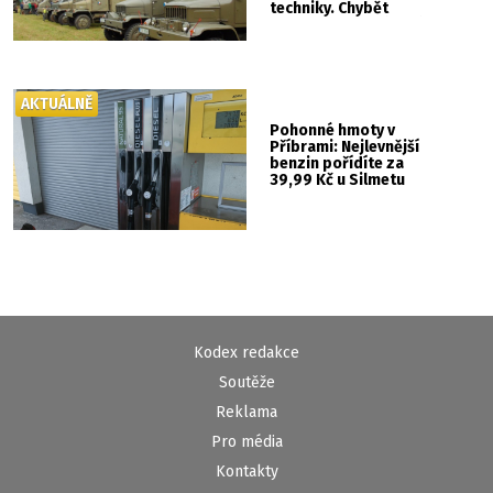
techniky. Chybět
nebude kaskadérská
show ani hudba
AKTUÁLNĚ
Pohonné hmoty v
Příbrami: Nejlevnější
benzin pořídíte za
39,99 Kč u Silmetu
Kodex redakce
Soutěže
Reklama
Pro média
Kontakty