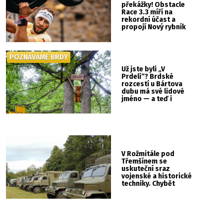
překážky! Obstacle
Race 3.3 míří na
rekordní účast a
propojí Nový rybník
se Svatou Horou
POZNÁVÁME BRDY
Už jste byli „V
Prdeli“? Brdské
rozcestí u Bártova
dubu má své lidové
jméno — a teď i
vlastní cedulku
V Rožmitále pod
Třemšínem se
uskuteční sraz
vojenské a historické
techniky. Chybět
nebude kaskadérská
show ani hudba