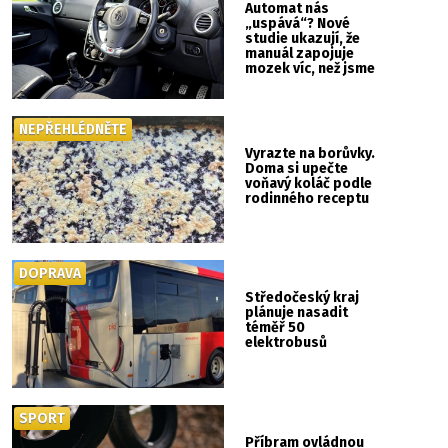
Automat nás
„uspává“? Nové
studie ukazují, že
manuál zapojuje
mozek víc, než jsme
si mysleli
NEPŘEHLÉDNĚTE
Vyrazte na borůvky.
Doma si upečte
voňavý koláč podle
rodinného receptu
DOPRAVA
Středočeský kraj
plánuje nasadit
téměř 50
elektrobusů
SPORT
Příbram ovládnou