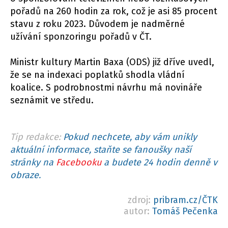
pořadů na 260 hodin za rok, což je asi 85 procent
stavu z roku 2023. Důvodem je nadměrné
užívání sponzoringu pořadů v ČT.
Ministr kultury Martin Baxa (ODS) již dříve uvedl,
že se na indexaci poplatků shodla vládní
koalice. S podrobnostmi návrhu má novináře
seznámit ve středu.
Tip redakce:
Pokud nechcete, aby vám unikly
aktuální informace, staňte se fanoušky naší
stránky na
Facebooku
a budete 24 hodin denně v
obraze.
zdroj:
pribram.cz/ČTK
autor:
Tomáš Pečenka