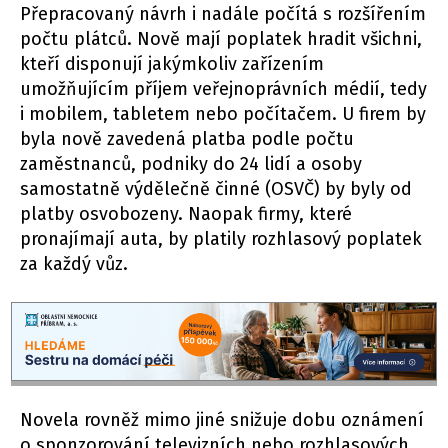
Přepracovaný návrh i nadále počítá s rozšířením
počtu plátců. Nově mají poplatek hradit všichni,
kteří disponují jakýmkoliv zařízením
umožňujícím příjem veřejnoprávních médií, tedy
i mobilem, tabletem nebo počítačem. U firem by
byla nově zavedená platba podle počtu
zaměstnanců, podniky do 24 lidí a osoby
samostatně výdělečně činné (OSVČ) by byly od
platby osvobozeny. Naopak firmy, které
pronajímají auta, by platily rozhlasový poplatek
za každý vůz.
Novela rovněž mimo jiné snižuje dobu oznámení
o sponzorování televizních nebo rozhlasových