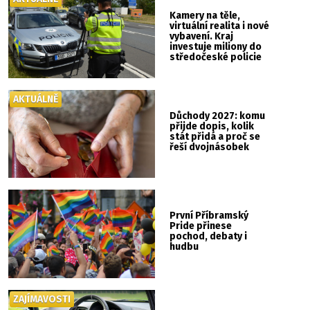
Kamery na těle,
virtuální realita i nové
vybavení. Kraj
investuje miliony do
středočeské policie
AKTUÁLNĚ
Důchody 2027: komu
přijde dopis, kolik
stát přidá a proč se
řeší dvojnásobek
První Příbramský
Pride přinese
pochod, debaty i
hudbu
ZAJÍMAVOSTI