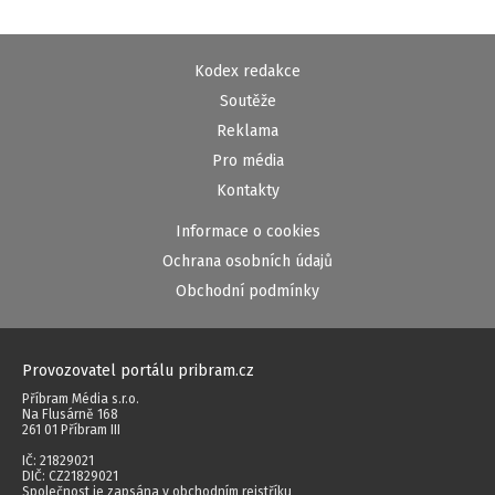
Kodex redakce
Soutěže
Reklama
Pro média
Kontakty
Informace o cookies
Ochrana osobních údajů
Obchodní podmínky
Provozovatel portálu pribram.cz
Příbram Média s.r.o.
Na Flusárně 168
261 01 Příbram III
IČ: 21829021
DIČ: CZ21829021
Společnost je zapsána v obchodním rejstříku