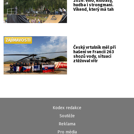
2026: víno, klobásy,
hudba i strongmani.
Víkend, který má tah
ZAJÍMAVOSTI
Český vrtulník měl při
hašení ve Francii 263
shozů vody, situaci
ztěžoval vítr
Kodex redakce
Soutěže
Reklama
Pro média