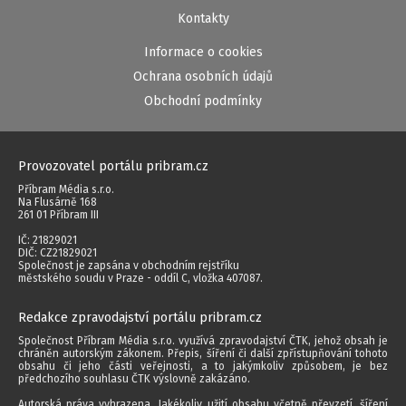
Kontakty
Informace o cookies
Ochrana osobních údajů
Obchodní podmínky
Provozovatel portálu pribram.cz
Příbram Média s.r.o.
Na Flusárně 168
261 01 Příbram III
IČ: 21829021
DIČ: CZ21829021
Společnost je zapsána v obchodním rejstříku
městského soudu v Praze - oddíl C, vložka 407087.
Redakce zpravodajství portálu pribram.cz
Společnost Příbram Média s.r.o. využívá zpravodajství ČTK, jehož obsah je
chráněn autorským zákonem. Přepis, šíření či další zpřístupňování tohoto
obsahu či jeho části veřejnosti, a to jakýmkoliv způsobem, je bez
předchozího souhlasu ČTK výslovně zakázáno.
Autorská práva vyhrazena. Jakékoliv užití obsahu včetně převzetí, šíření