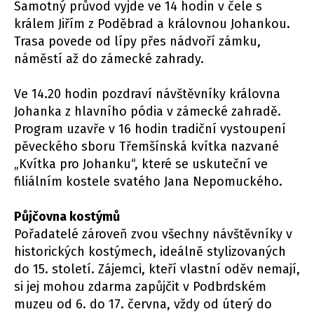
Samotný průvod vyjde ve 14 hodin v čele s
králem Jiřím z Poděbrad a královnou Johankou.
Trasa povede od lípy přes nádvoří zámku,
náměstí až do zámecké zahrady.
Ve 14.20 hodin pozdraví návštěvníky královna
Johanka z hlavního pódia v zámecké zahradě.
Program uzavře v 16 hodin tradiční vystoupení
pěveckého sboru Třemšínská kvítka nazvané
„Kvítka pro Johanku“, které se uskuteční ve
filiálním kostele svatého Jana Nepomuckého.
Půjčovna kostýmů
Pořadatelé zároveň zvou všechny návštěvníky v
historických kostýmech, ideálně stylizovaných
do 15. století. Zájemci, kteří vlastní oděv nemají,
si jej mohou zdarma zapůjčit v Podbrdském
muzeu od 6. do 17. června, vždy od úterý do