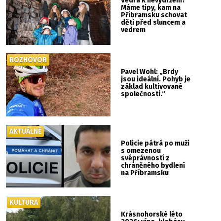
Vedra k nevydržení?
Máme tipy, kam na
Příbramsku schovat
děti před sluncem a
vedrem
ROZHOVOR
Pavel Wohl: „Brdy
jsou ideální. Pohyb je
základ kultivované
společnosti.“
AKTUÁLNĚ
Policie pátrá po muži
s omezenou
svéprávností z
chráněného bydlení
na Příbramsku
KULTURA
Krásnohorské léto