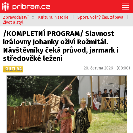
Zpravodajství
»
Kultura, historie
|
Sport, volný čas, zábava
|
Život a styl
/KOMPLETNÍ PROGRAM/ Slavnost
královny Johanky oživí Rožmitál.
Návštěvníky čeká průvod, jarmark i
středověké ležení
20. června 2026 (08:00)
KULTURA