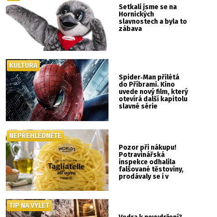
Setkali jsme se na
Hornických
slavnostech a byla to
zábava
KULTURA
Spider‑Man přilétá
do Příbrami. Kino
uvede nový film, který
otevírá další kapitolu
slavné série
NEPŘEHLÉDNĚTE
Pozor při nákupu!
Potravinářská
inspekce odhalila
falšované těstoviny,
prodávaly se i v
Albertu
TIP NA VÝLET