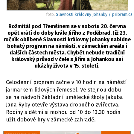
foto:
Slavnosti královny Johanky / pribram.cz
Rožmitál pod Třemšínem se v sobotu 20. června
opět vrátí do doby krále Jiřího z Poděbrad. Již 23.
ročník oblíbené Slavnosti královny Johanky nabídne
bohatý program na náměstí, v zámeckém areálu i
dalších částech města. Chybět nebude tradiční
královský průvod v čele s Jiřím a Johankou ani
ukázky života v 15. století.
Celodenní program začne v 10 hodin na náměstí
jarmarkem lidových řemesel. Ve stejnou dobu
se na nádvoří Základní umělecké školy Jakuba
Jana Ryby otevře výstava drobného zvířectva.
Rodiny s dětmi si mohou od 10 do 13.30 hodin
užít dobové hry v zámecké zahradě.