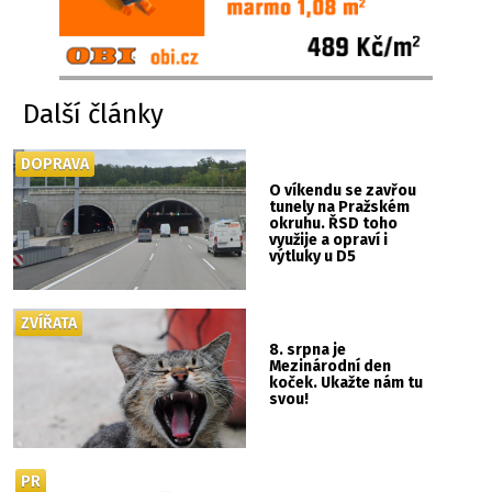
Další články
DOPRAVA
O víkendu se zavřou
tunely na Pražském
okruhu. ŘSD toho
využije a opraví i
výtluky u D5
ZVÍŘATA
8. srpna je
Mezinárodní den
koček. Ukažte nám tu
svou!
PR