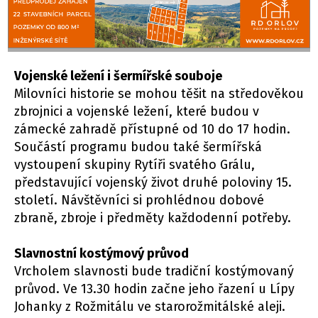
Vojenské ležení i šermířské souboje
Milovníci historie se mohou těšit na středověkou
zbrojnici a vojenské ležení, které budou v
zámecké zahradě přístupné od 10 do 17 hodin.
Součástí programu budou také šermířská
vystoupení skupiny Rytíři svatého Grálu,
představující vojenský život druhé poloviny 15.
století. Návštěvníci si prohlédnou dobové
zbraně, zbroje i předměty každodenní potřeby.
Slavnostní kostýmový průvod
Vrcholem slavnosti bude tradiční kostýmovaný
průvod. Ve 13.30 hodin začne jeho řazení u Lípy
Johanky z Rožmitálu ve starorožmitálské aleji.