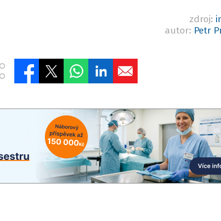
zdroj:
i
autor:
Petr 