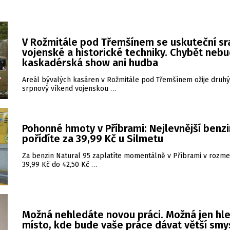
V Rožmitále pod Třemšínem se uskuteční sr
vojenské a historické techniky. Chybět neb
kaskadérská show ani hudba
Areál bývalých kasáren v Rožmitále pod Třemšínem ožije druhý
srpnový víkend vojenskou …
Pohonné hmoty v Příbrami: Nejlevnější benzi
pořídíte za 39,99 Kč u Silmetu
Za benzin Natural 95 zaplatíte momentálně v Příbrami v rozme
39,99 Kč do 42,50 Kč …
Možná nehledáte novou práci. Možná jen hl
místo, kde bude vaše práce dávat větší smy