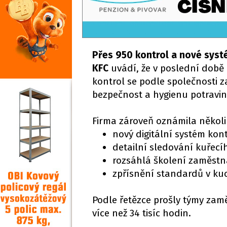
Přes 950 kontrol a nové sys
KFC
uvádí, že v poslední dob
kontrol se podle společnosti za
bezpečnost a hygienu potravin
Firma zároveň oznámila někol
nový digitální systém kont
detailní sledování kuřec
rozsáhlá školení zaměstn
zpřísnění standardů v kuc
Podle řetězce prošly týmy zam
více než 34 tisíc hodin.