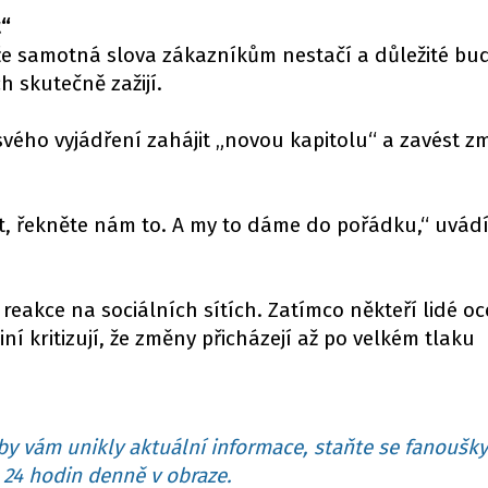
t“
že samotná slova zákazníkům nestačí a důležité bu
h skutečně zažijí.
svého vyjádření zahájit „novou kapitolu“ a zavést z
t, řekněte nám to. A my to dáme do pořádku,“ uvádí
reakce na sociálních sítích. Zatímco někteří lidé oce
iní kritizují, že změny přicházejí až po velkém tlaku
y vám unikly aktuální informace, staňte se fanoušky
24 hodin denně v obraze.