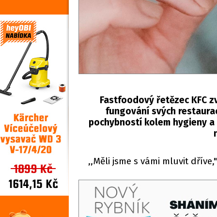
Fastfoodový řetězec KFC z
fungování svých restaurac
pochybností kolem hygieny a k
,,Měli jsme s vámi mluvit dříve