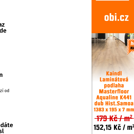
az
ude
n
zí od
edáte
sl