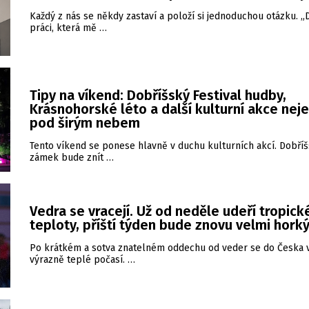
Každý z nás se někdy zastaví a položí si jednoduchou otázku. 
práci, která mě …
Tipy na víkend: Dobříšský Festival hudby,
Krásnohorské léto a další kulturní akce nej
pod širým nebem
Tento víkend se ponese hlavně v duchu kulturních akcí. Dobří
zámek bude znít …
Vedra se vracejí. Už od neděle udeří tropick
teploty, příští týden bude znovu velmi hork
Po krátkém a sotva znatelném oddechu od veder se do Česka v
výrazně teplé počasí. …