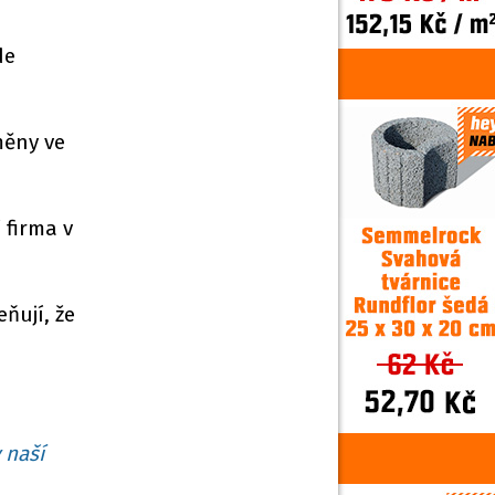
de
měny ve
 firma v
ňují, že
 naší