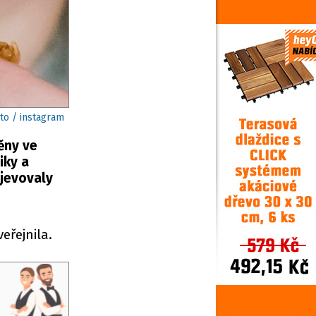
oto / instagram
ěny ve
iky a
bjevovaly
eřejnila.