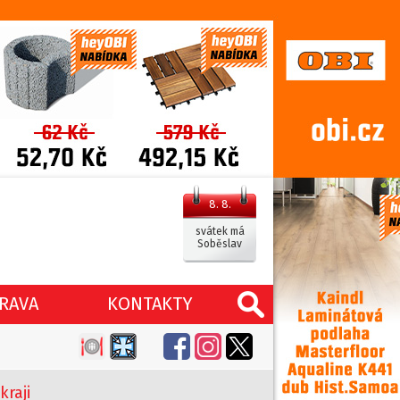
8. 8.
svátek má
Soběslav
RAVA
KONTAKTY
kraji