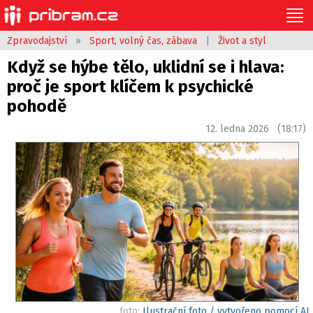
Zpravodajství
»
Sport, volný čas, zábava
|
Život a styl
Když se hýbe tělo, uklidní se i hlava:
proč je sport klíčem k psychické
pohodě
12. ledna 2026 (18:17)
foto:
Ilustrační foto / vytvořeno pomocí AI