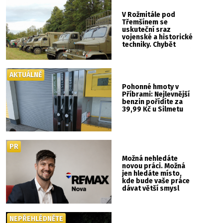
V Rožmitále pod
Třemšínem se
uskuteční sraz
vojenské a historické
techniky. Chybět
nebude kaskadérská
show ani hudba
AKTUÁLNĚ
Pohonné hmoty v
Příbrami: Nejlevnější
benzin pořídíte za
39,99 Kč u Silmetu
PR
Možná nehledáte
novou práci. Možná
jen hledáte místo,
kde bude vaše práce
dávat větší smysl
NEPŘEHLÉDNĚTE