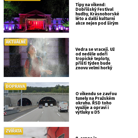
Tipy na víkend:
Dobříšský Festival
hudby, Krásnohorské
léto a další kulturní
akce nejen pod širým
nebem
AKTUÁLNĚ
Vedra se vracejí. Už
od neděle udeří
tropické teploty,
příští týden bude
znovu velmi horký
DOPRAVA
O víkendu se zavřou
tunely na Pražském
okruhu. ŘSD toho
využije a opraví i
výtluky u D5
ZVÍŘATA