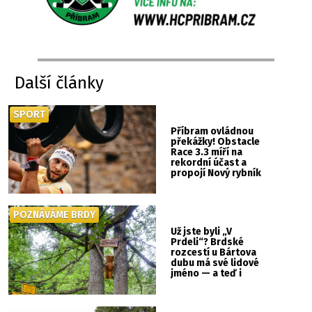
Další články
SPORT
Příbram ovládnou
překážky! Obstacle
Race 3.3 míří na
rekordní účast a
propojí Nový rybník
se Svatou Horou
POZNÁVÁME BRDY
Už jste byli „V
Prdeli“? Brdské
rozcestí u Bártova
dubu má své lidové
jméno — a teď i
vlastní cedulku