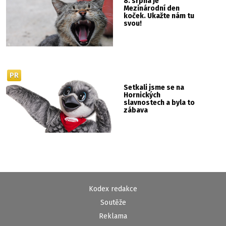
8. srpna je
Mezinárodní den
koček. Ukažte nám tu
svou!
PR
Setkali jsme se na
Hornických
slavnostech a byla to
zábava
Kodex redakce
Soutěže
Reklama