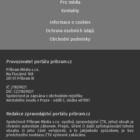
Pro média
Kontakty
Informace o cookies
Ochrana osobních údajů
Obchodní podmínky
Provozovatel portálu pribram.cz
Příbram Média s.r.o.
Na Flusárně 168
261 01 Příbram III
IČ: 21829021
DIČ: CZ21829021
Společnost je zapsána v obchodním rejstříku
městského soudu v Praze - oddíl C, vložka 407087.
Redakce zpravodajství portálu pribram.cz
Společnost Příbram Média s.r.o. využívá zpravodajství ČTK, jehož obsah je
chráněn autorským zákonem. Přepis, šíření či další zpřístupňování tohoto
obsahu či jeho části veřejnosti, a to jakýmkoliv způsobem, je bez
předchozího souhlasu ČTK výslovně zakázáno.