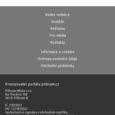
Kodex redakce
Soutěže
Reklama
Pro média
Kontakty
Informace o cookies
Ochrana osobních údajů
Obchodní podmínky
Provozovatel portálu pribram.cz
Příbram Média s.r.o.
Na Flusárně 168
261 01 Příbram III
IČ: 21829021
DIČ: CZ21829021
Společnost je zapsána v obchodním rejstříku