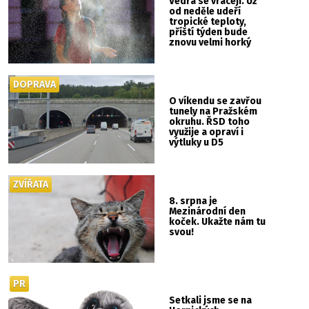
Vedra se vracejí. Už
od neděle udeří
tropické teploty,
příští týden bude
znovu velmi horký
DOPRAVA
O víkendu se zavřou
tunely na Pražském
okruhu. ŘSD toho
využije a opraví i
výtluky u D5
ZVÍŘATA
8. srpna je
Mezinárodní den
koček. Ukažte nám tu
svou!
PR
Setkali jsme se na