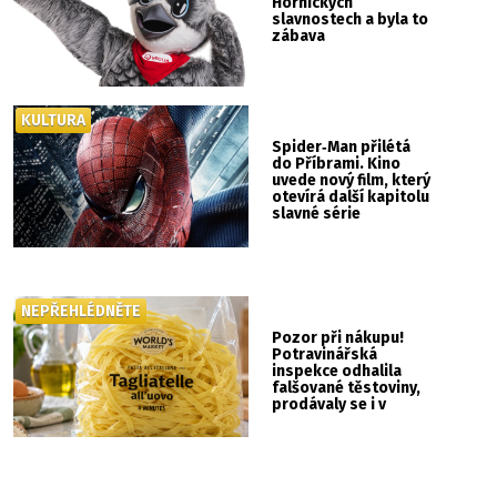
Hornických
slavnostech a byla to
zábava
KULTURA
Spider‑Man přilétá
do Příbrami. Kino
uvede nový film, který
otevírá další kapitolu
slavné série
NEPŘEHLÉDNĚTE
Pozor při nákupu!
Potravinářská
inspekce odhalila
falšované těstoviny,
prodávaly se i v
Albertu