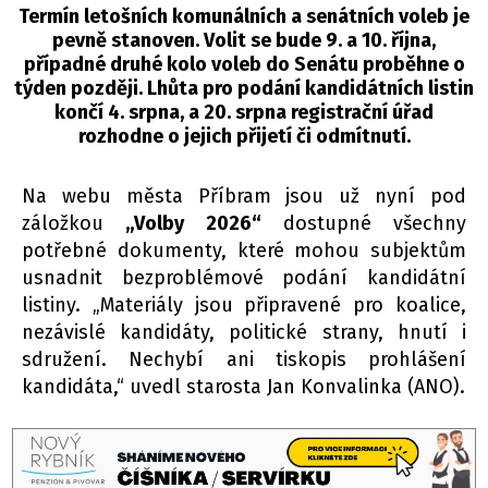
Termín letošních komunálních a senátních voleb je
pevně stanoven. Volit se bude 9. a 10. října,
případné druhé kolo voleb do Senátu proběhne o
týden později. Lhůta pro podání kandidátních listin
končí 4. srpna, a 20. srpna registrační úřad
rozhodne o jejich přijetí či odmítnutí.
Na webu města Příbram jsou už nyní pod
záložkou
„Volby 2026“
dostupné všechny
potřebné dokumenty, které mohou subjektům
usnadnit bezproblémové podání kandidátní
listiny. „Materiály jsou připravené pro koalice,
nezávislé kandidáty, politické strany, hnutí i
sdružení. Nechybí ani tiskopis prohlášení
kandidáta,“ uvedl starosta Jan Konvalinka (ANO).