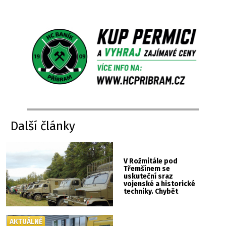
Další články
V Rožmitále pod
Třemšínem se
uskuteční sraz
vojenské a historické
techniky. Chybět
nebude kaskadérská
show ani hudba
AKTUÁLNĚ