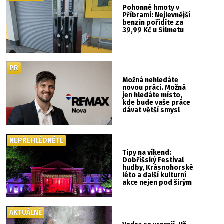
Pohonné hmoty v
Příbrami: Nejlevnější
benzin pořídíte za
39,99 Kč u Silmetu
PR
Možná nehledáte
novou práci. Možná
jen hledáte místo,
kde bude vaše práce
dávat větší smysl
NEPŘEHLÉDNĚTE
Tipy na víkend:
Dobříšský Festival
hudby, Krásnohorské
léto a další kulturní
akce nejen pod širým
nebem
AKTUÁLNĚ