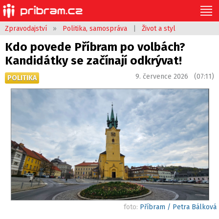
Zpravodajství
»
Politika, samospráva
|
Život a styl
Kdo povede Příbram po volbách?
Kandidátky se začínají odkrývat!
9. července 2026 (07:11)
POLITIKA
foto:
Příbram / Petra Bálková