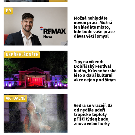
PR
Možná nehledáte
novou práci. Možná
jen hledáte místo,
kde bude vaše práce
dávat větší smysl
NEPŘEHLÉDNĚTE
Tipy na víkend:
Dobříšský Festival
hudby, Krásnohorské
léto a další kulturní
akce nejen pod širým
nebem
AKTUÁLNĚ
Vedra se vracejí. Už
od neděle udeří
tropické teploty,
příští týden bude
znovu velmi horký