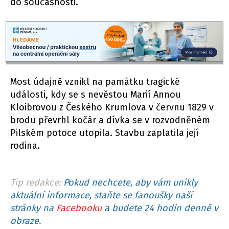
do současnosti.
Most údajně vznikl na památku tragické
události, kdy se s nevěstou Marií Annou
Kloibrovou z Českého Krumlova v červnu 1829 v
brodu převrhl kočár a dívka se v rozvodněném
Pilském potoce utopila. Stavbu zaplatila její
rodina.
Tip redakce:
Pokud nechcete, aby vám unikly
aktuální informace, staňte se fanoušky naší
stránky na
Facebooku
a budete 24 hodin denně v
obraze.