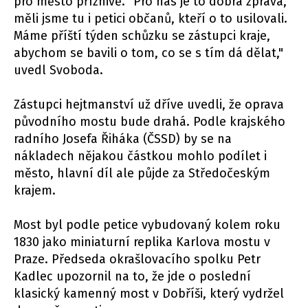
pro město příznivě. "Pro nás je to dobrá zpráva,
měli jsme tu i petici občanů, kteří o to usilovali.
Máme příští týden schůzku se zástupci kraje,
abychom se bavili o tom, co se s tím dá dělat,"
uvedl Svoboda.
Zástupci hejtmanství už dříve uvedli, že oprava
původního mostu bude drahá. Podle krajského
radního Josefa Řiháka (ČSSD) by se na
nákladech nějakou částkou mohlo podílet i
město, hlavní díl ale půjde za Středočeským
krajem.
Most byl podle petice vybudovaný kolem roku
1830 jako miniaturní replika Karlova mostu v
Praze. Předseda okrašlovacího spolku Petr
Kadlec upozornil na to, že jde o poslední
klasický kamenný most v Dobříši, který vydržel