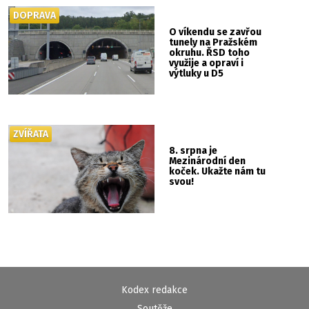
DOPRAVA
O víkendu se zavřou
tunely na Pražském
okruhu. ŘSD toho
využije a opraví i
výtluky u D5
ZVÍŘATA
8. srpna je
Mezinárodní den
koček. Ukažte nám tu
svou!
Kodex redakce
Soutěže