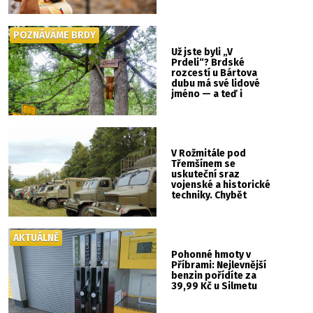
se Svatou Horou
POZNÁVÁME BRDY
Už jste byli „V
Prdeli“? Brdské
rozcestí u Bártova
dubu má své lidové
jméno — a teď i
vlastní cedulku
V Rožmitále pod
Třemšínem se
uskuteční sraz
vojenské a historické
techniky. Chybět
nebude kaskadérská
show ani hudba
AKTUÁLNĚ
Pohonné hmoty v
Příbrami: Nejlevnější
benzin pořídíte za
39,99 Kč u Silmetu