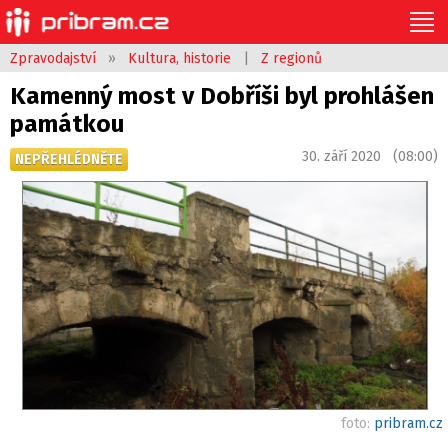
Zpravodajství
»
Kultura, historie
|
Z regionů
Kamenný most v Dobříši byl prohlášen
památkou
30. září 2020 (08:00)
NEPŘEHLÉDNĚTE
foto:
pribram.cz