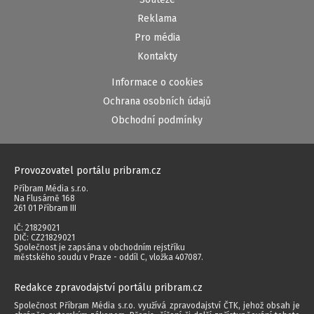
Reklama
Pro média
Kontakty
Informace o cookies
Ochrana osobních údajů
Obchodní podmínky
Provozovatel portálu pribram.cz
Příbram Média s.r.o.
Na Flusárně 168
261 01 Příbram III
IČ: 21829021
DIČ: CZ21829021
Společnost je zapsána v obchodním rejstříku
městského soudu v Praze - oddíl C, vložka 407087.
Redakce zpravodajství portálu pribram.cz
Společnost Příbram Média s.r.o. využívá zpravodajství ČTK, jehož obsah je