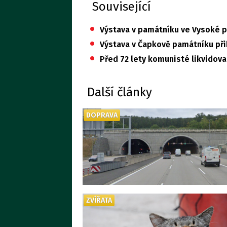
Související
•
Výstava v památníku ve Vysoké p
•
Výstava v Čapkově památníku přib
•
Před 72 lety komunisté likvidoval
Další články
DOPRAVA
ZVÍŘATA