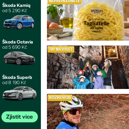
NEPŘEHLÉDNĚTE
TIP NA VÝLET
ROZHOVOR