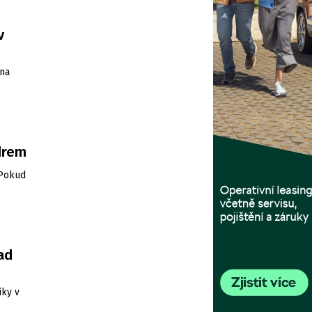
v
 na
drem
 Pokud
ad
iky v