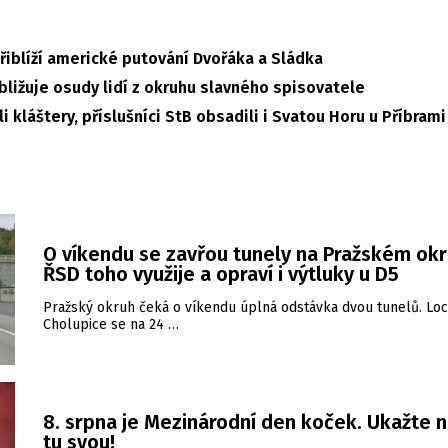
řiblíží americké putování Dvořáka a Sládka
ližuje osudy lidí z okruhu slavného spisovatele
i kláštery, příslušníci StB obsadili i Svatou Horu u Příbrami
O víkendu se zavřou tunely na Pražském okr
ŘSD toho využije a opraví i výtluky u D5
Pražský okruh čeká o víkendu úplná odstávka dvou tunelů. Loc
Cholupice se na 24 …
8. srpna je Mezinárodní den koček. Ukažte 
tu svou!