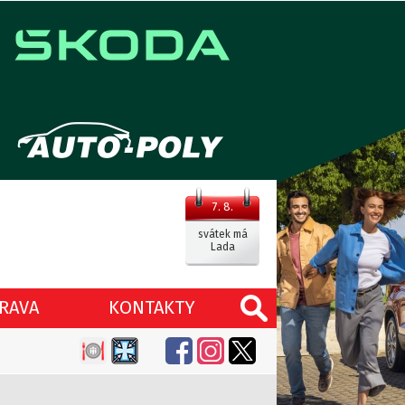
7. 8.
svátek má
Lada
RAVA
KONTAKTY