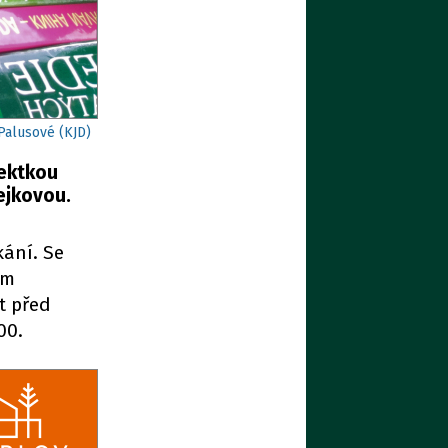
 Palusové (KJD)
tektkou
ejkovou.
kání. Se
em
it před
00.