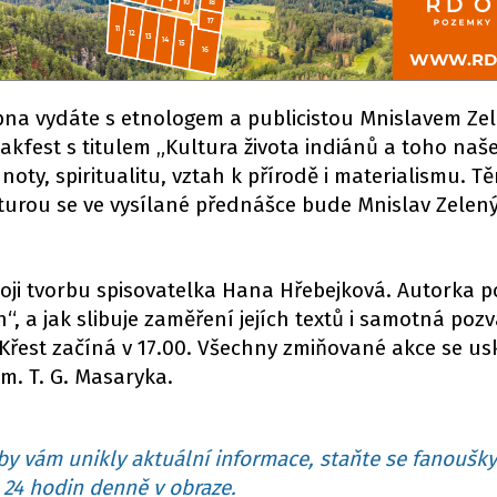
dubna vydáte s etnologem a publicistou Mnislavem Ze
kfest s titulem „Kultura života indiánů a toho naš
noty, spiritualitu, vztah k přírodě i materialismu. T
turou se ve vysílané přednášce bude Mnislav Zelen
oji tvorbu spisovatelka Hana Hřebejková. Autorka p
, a jak slibuje zaměření jejích textů i samotná poz
Křest začíná v 17.00. Všechny zmiňované akce se us
m. T. G. Masaryka.
y vám unikly aktuální informace, staňte se fanoušky
24 hodin denně v obraze.