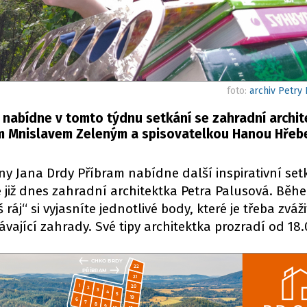
foto:
archiv Petry
 nabídne v tomto týdnu setkání se zahradní archi
m Mnislavem Zeleným a spisovatelkou Hanou Hřeb
y Jana Drdy Příbram nabídne další inspirativní set
již dnes zahradní architektka Petra Palusová. Běh
áj“ si vyjasníte jednotlivé body, které je třeba zváž
ající zahrady. Své tipy architektka prozradí od 18.