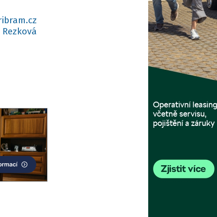
ribram.cz
 Rezková