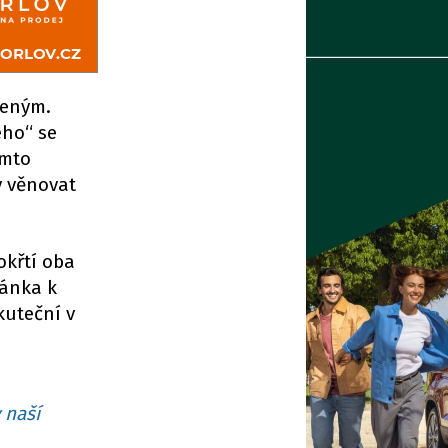
leným.
eho“ se
ěmto
ý věnovat
okřtí oba
vánka k
kuteční v
 naší