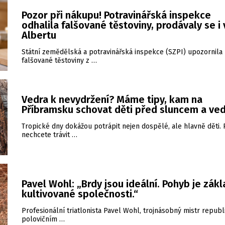
Pozor při nákupu! Potravinářská inspekce
odhalila falšované těstoviny, prodávaly se i 
Albertu
Státní zemědělská a potravinářská inspekce (SZPI) upozornila
falšované těstoviny z …
Vedra k nevydržení? Máme tipy, kam na
Příbramsku schovat děti před sluncem a ve
Tropické dny dokážou potrápit nejen dospělé, ale hlavně děti.
nechcete trávit …
Pavel Wohl: „Brdy jsou ideální. Pohyb je zákl
kultivované společnosti.“
Profesionální triatlonista Pavel Wohl, trojnásobný mistr republ
polovičním …