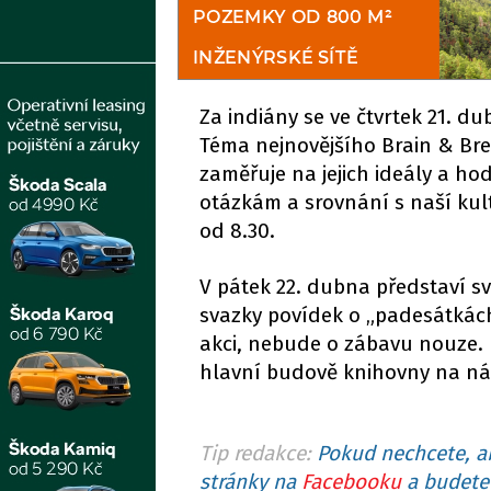
Za indiány se ve čtvrtek 21. 
Téma nejnovějšího Brain & Brea
zaměřuje na jejich ideály a hod
otázkám a srovnání s naší kul
od 8.30.
V pátek 22. dubna představí sv
svazky povídek o „padesátkách“
akci, nebude o zábavu nouze. 
hlavní budově knihovny na ná
Tip redakce:
Pokud nechcete, ab
stránky na
Facebooku
a budete 