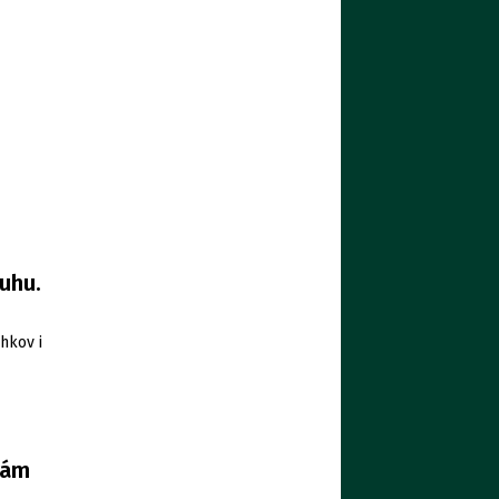
uhu.
hkov i
nám