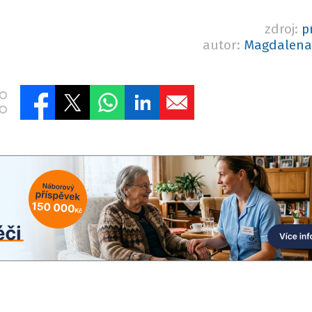
zdroj:
p
autor:
Magdalena