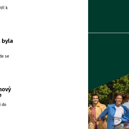
tří k
 byla
de se
 nový
e
i do