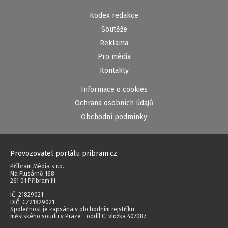
Kodex redakce
Soutěže
Reklama
Pro média
Kontakty
Informace o cookies
Ochrana osobních údajů
Obchodní podmínky
Provozovatel portálu pribram.cz
Příbram Média s.r.o.
Na Flusárně 168
261 01 Příbram III
IČ: 21829021
DIČ: CZ21829021
Společnost je zapsána v obchodním rejstříku
městského soudu v Praze - oddíl C, vložka 407087.