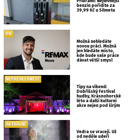
Příbrami: Nejlevnější
benzin pořídíte za
39,99 Kč u Silmetu
PR
Možná nehledáte
novou práci. Možná
jen hledáte místo,
kde bude vaše práce
dávat větší smysl
NEPŘEHLÉDNĚTE
Tipy na víkend:
Dobříšský Festival
hudby, Krásnohorské
léto a další kulturní
akce nejen pod širým
nebem
AKTUÁLNĚ
Vedra se vracejí. Už
od neděle udeří