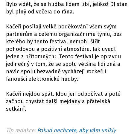
Bylo vidět, že se hudba lidem líbí, jelikož DJ stan
byl plný od večera do rána.
Kačeři posílají velké poděkování všem svým
partnerům a celému organizačnímu týmu, bez
kterého by tento festival nemohl šířit
pohodovou a pozitivní atmosféru. Jak uvedl
jeden z přítomných: „Tento festival je opravdu
jedinečný v tom, že se spolu většina lidí zná a
navíc spolu bezvadně vycházejí rockeři i
fanoušci elektronické hudby.“
Kačeři nejdou spát. Jdou jen odpočívat a poté
začnou chystat další mejdany a přátelská
setkání.
Tip redakce:
Pokud nechcete, aby vám unikly