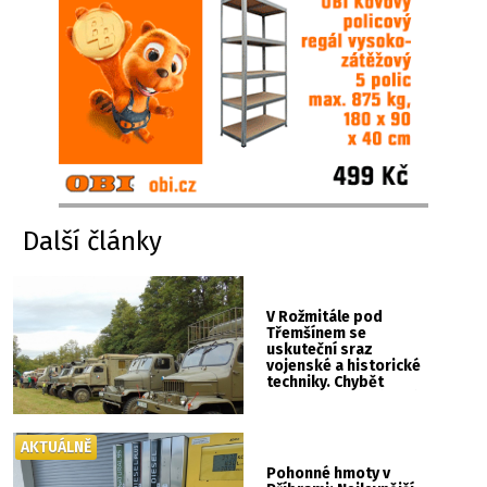
Další články
V Rožmitále pod
Třemšínem se
uskuteční sraz
vojenské a historické
techniky. Chybět
nebude kaskadérská
show ani hudba
AKTUÁLNĚ
Pohonné hmoty v