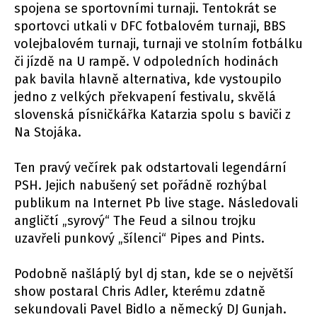
spojena se sportovními turnaji. Tentokrát se
sportovci utkali v DFC fotbalovém turnaji, BBS
volejbalovém turnaji, turnaji ve stolním fotbálku
či jízdě na U rampě. V odpoledních hodinách
pak bavila hlavně alternativa, kde vystoupilo
jedno z velkých překvapení festivalu, skvělá
slovenská písničkářka Katarzia spolu s baviči z
Na Stojáka.
Ten pravý večírek pak odstartovali legendární
PSH. Jejich nabušený set pořádně rozhýbal
publikum na Internet Pb live stage. Následovali
angličtí „syrový“ The Feud a silnou trojku
uzavřeli punkový „šílenci“ Pipes and Pints.
Podobně našláplý byl dj stan, kde se o největší
show postaral Chris Adler, kterému zdatně
sekundovali Pavel Bidlo a německý DJ Gunjah.