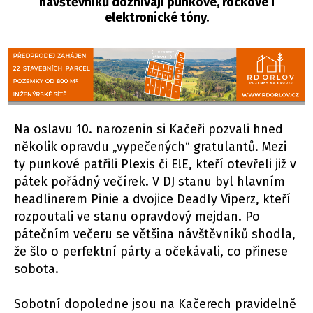
návštěvníků doznívají punkové, rockové i
elektronické tóny.
Na oslavu 10. narozenin si Kačeři pozvali hned
několik opravdu „vypečených“ gratulantů. Mezi
ty punkové patřili Plexis či E!E, kteří otevřeli již v
pátek pořádný večírek. V DJ stanu byl hlavním
headlinerem Pinie a dvojice Deadly Viperz, kteří
rozpoutali ve stanu opravdový mejdan. Po
pátečním večeru se většina návštěvníků shodla,
že šlo o perfektní párty a očekávali, co přinese
sobota.
Sobotní dopoledne jsou na Kačerech pravidelně