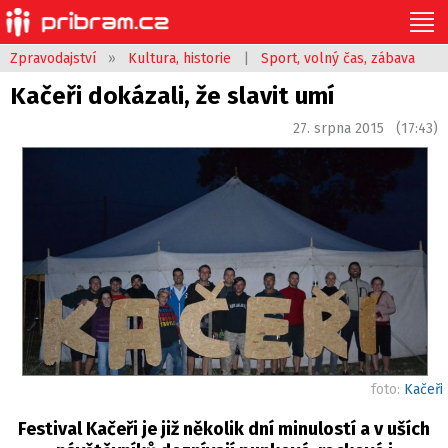
Zpravodajství
»
Kultura, historie
|
Sport, volný čas, zábava
Kačeři dokázali, že slavit umí
27. srpna 2015 (17:43)
foto:
Kačeři
Festival Kačeři je již několik dní minulostí a v uších