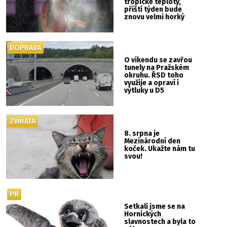
tropické teploty,
příští týden bude
znovu velmi horký
DOPRAVA
O víkendu se zavřou
tunely na Pražském
okruhu. ŘSD toho
využije a opraví i
výtluky u D5
ZVÍŘATA
8. srpna je
Mezinárodní den
koček. Ukažte nám tu
svou!
PR
Setkali jsme se na
Hornických
slavnostech a byla to