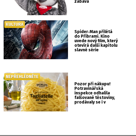
zábava
KULTURA
Spider‑Man přilétá
do Příbrami. Kino
uvede nový film, který
otevírá další kapitolu
slavné série
NEPŘEHLÉDNĚTE
Pozor při nákupu!
Potravinářská
inspekce odhalila
falšované těstoviny,
prodávaly se i v
Albertu