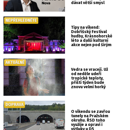
dávat větší smysl
NEPŘEHLÉDNĚTE
Tipy na víkend:
Dobříšský Festival
hudby, Krásnohorské
léto a další kulturní
akce nejen pod širým
nebem
AKTUÁLNĚ
Vedra se vracejí. Už
od neděle udeří
tropické teploty,
příští týden bude
znovu velmi horký
DOPRAVA
O víkendu se zavřou
tunely na Pražském
okruhu. ŘSD toho
využije a opraví i
výtluky u D5