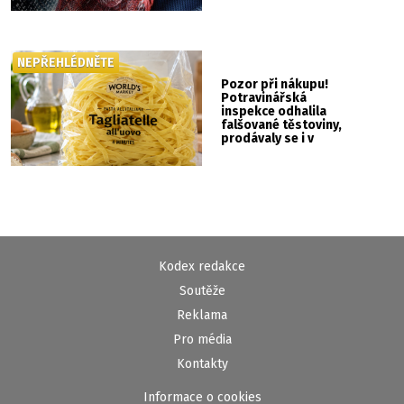
NEPŘEHLÉDNĚTE
Pozor při nákupu!
Potravinářská
inspekce odhalila
falšované těstoviny,
prodávaly se i v
Albertu
Kodex redakce
Soutěže
Reklama
Pro média
Kontakty
Informace o cookies