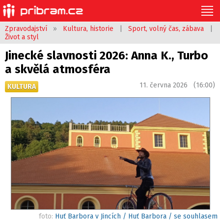
Zpravodajství
»
Kultura, historie
|
Sport, volný čas, zábava
|
Život a styl
Jinecké slavnosti 2026: Anna K., Turbo
a skvělá atmosféra
11. června 2026 (16:00)
KULTURA
foto:
Huť Barbora v Jincích / Huť Barbora / se souhlasem