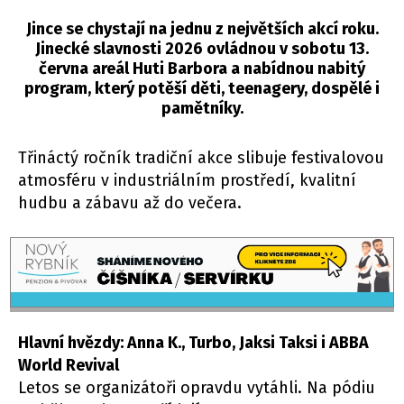
Jince se chystají na jednu z největších akcí roku.
Jinecké slavnosti 2026 ovládnou v sobotu 13.
června areál Huti Barbora a nabídnou nabitý
program, který potěší děti, teenagery, dospělé i
pamětníky.
Třináctý ročník tradiční akce slibuje festivalovou
atmosféru v industriálním prostředí, kvalitní
hudbu a zábavu až do večera.
Hlavní hvězdy: Anna K., Turbo, Jaksi Taksi i ABBA
World Revival
Letos se organizátoři opravdu vytáhli. Na pódiu