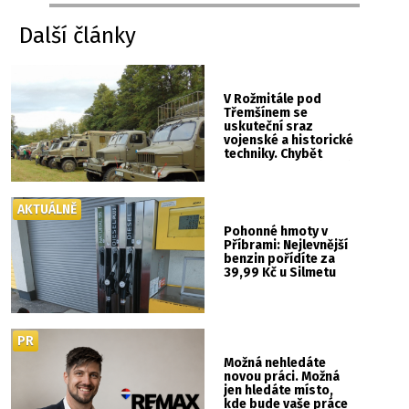
Další články
V Rožmitále pod
Třemšínem se
uskuteční sraz
vojenské a historické
techniky. Chybět
nebude kaskadérská
show ani hudba
AKTUÁLNĚ
Pohonné hmoty v
Příbrami: Nejlevnější
benzin pořídíte za
39,99 Kč u Silmetu
PR
Možná nehledáte
novou práci. Možná
jen hledáte místo,
kde bude vaše práce