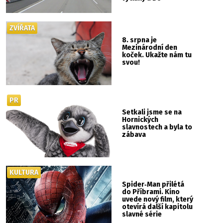
ZVÍŘATA
8. srpna je
Mezinárodní den
koček. Ukažte nám tu
svou!
PR
Setkali jsme se na
Hornických
slavnostech a byla to
zábava
KULTURA
Spider‑Man přilétá
do Příbrami. Kino
uvede nový film, který
otevírá další kapitolu
slavné série