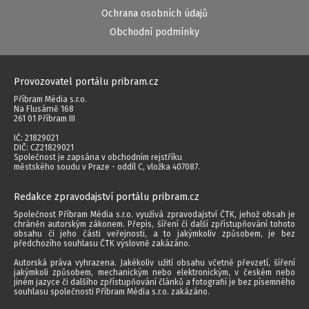
Ochrana osobních údajů
Obchodní podmínky
Provozovatel portálu pribram.cz
Příbram Média s.r.o.
Na Flusárně 168
261 01 Příbram III
IČ: 21829021
DIČ: CZ21829021
Společnost je zapsána v obchodním rejstříku
městského soudu v Praze - oddíl C, vložka 407087.
Redakce zpravodajství portálu pribram.cz
Společnost Příbram Média s.r.o. využívá zpravodajství ČTK, jehož obsah je
chráněn autorským zákonem. Přepis, šíření či další zpřístupňování tohoto
obsahu či jeho části veřejnosti, a to jakýmkoliv způsobem, je bez
předchozího souhlasu ČTK výslovně zakázáno.
Autorská práva vyhrazena. Jakékoliv užití obsahu včetně převzetí, šíření
jakýmkoli způsobem, mechanickým nebo elektronickým, v českém nebo
jiném jazyce či dalšího zpřístupňování článků a fotografií je bez písemného
souhlasu společnosti Příbram Média s.r.o. zakázáno.