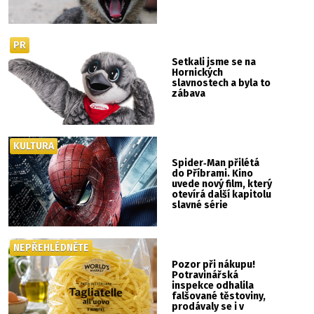
PR
Setkali jsme se na
Hornických
slavnostech a byla to
zábava
KULTURA
Spider‑Man přilétá
do Příbrami. Kino
uvede nový film, který
otevírá další kapitolu
slavné série
NEPŘEHLÉDNĚTE
Pozor při nákupu!
Potravinářská
inspekce odhalila
falšované těstoviny,
prodávaly se i v