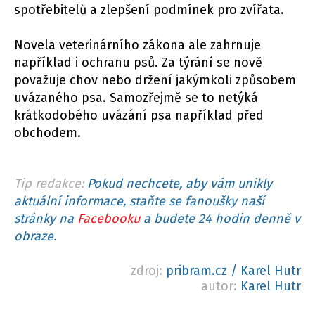
spotřebitelů a zlepšení podmínek pro zvířata.
Novela veterinárního zákona ale zahrnuje
například i ochranu psů. Za týrání se nově
považuje chov nebo držení jakýmkoli způsobem
uvázaného psa. Samozřejmě se to netýká
krátkodobého uvázání psa například před
obchodem.
Tip redakce:
Pokud nechcete, aby vám unikly
aktuální informace, staňte se fanoušky naší
stránky na
Facebooku
a budete 24 hodin denně v
obraze.
zdroj:
pribram.cz / Karel Hutr
autor:
Karel Hutr