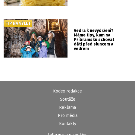
Albertu
TIP NA VÝLET
Vedra k nevydržení?
Máme tipy, kam na
Příbramsku schovat
děti před sluncem a
vedrem
Kodex redakce
Soutěže
Reklama
Pro média
Kontakty
Informace o cookies