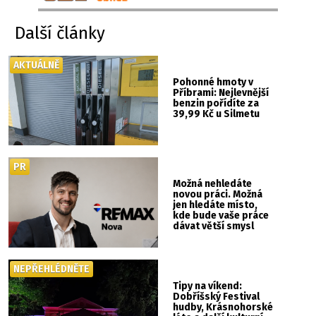
Další články
AKTUÁLNĚ
Pohonné hmoty v
Příbrami: Nejlevnější
benzin pořídíte za
39,99 Kč u Silmetu
PR
Možná nehledáte
novou práci. Možná
jen hledáte místo,
kde bude vaše práce
dávat větší smysl
NEPŘEHLÉDNĚTE
Tipy na víkend:
Dobříšský Festival
hudby, Krásnohorské