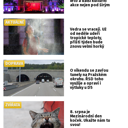
léto a další kulturní
akce nejen pod širým
nebem
AKTUÁLNĚ
Vedra se vracejí. Už
od neděle udeří
tropické teploty,
příští týden bude
znovu velmi horký
DOPRAVA
O víkendu se zavřou
tunely na Pražském
okruhu. ŘSD toho
využije a opraví i
výtluky u D5
ZVÍŘATA
8. srpna je
Mezinárodní den
koček. Ukažte nám tu
svou!