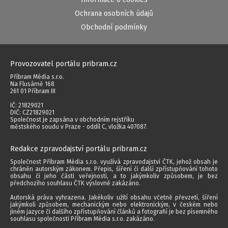
Ochrana osobních údajů
Obchodní podmínky
Provozovatel portálu pribram.cz
Příbram Média s.r.o.
Na Flusárně 168
261 01 Příbram III
IČ: 21829021
DIČ: CZ21829021
Společnost je zapsána v obchodním rejstříku
městského soudu v Praze - oddíl C, vložka 407087.
Redakce zpravodajství portálu pribram.cz
Společnost Příbram Média s.r.o. využívá zpravodajství ČTK, jehož obsah je
chráněn autorským zákonem. Přepis, šíření či další zpřístupňování tohoto
obsahu či jeho části veřejnosti, a to jakýmkoliv způsobem, je bez
předchozího souhlasu ČTK výslovně zakázáno.
Autorská práva vyhrazena. Jakékoliv užití obsahu včetně převzetí, šíření
jakýmkoli způsobem, mechanickým nebo elektronickým, v českém nebo
jiném jazyce či dalšího zpřístupňování článků a fotografií je bez písemného
souhlasu společnosti Příbram Média s.r.o. zakázáno.