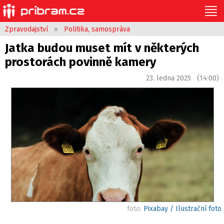
Zpravodajství
»
Politika, samospráva
Jatka budou muset mít v některých
prostorách povinně kamery
23. ledna 2025 (14:00)
foto:
Pixabay / Ilustrační foto