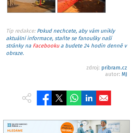
Tip redakce:
Pokud nechcete, aby vám unikly
aktuální informace, staňte se fanoušky naší
stránky na
Facebooku
a budete 24 hodin denně v
obraze.
zdroj:
pribram.cz
autor:
MJ