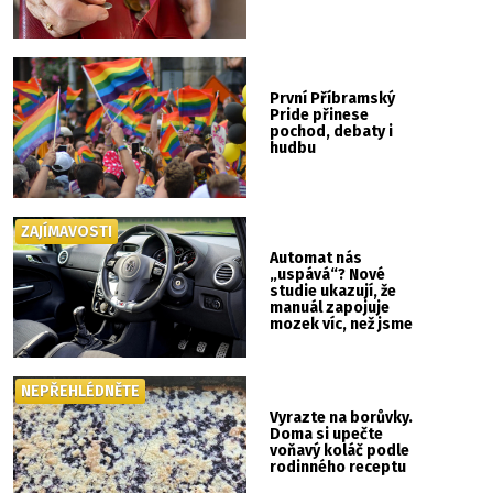
První Příbramský
Pride přinese
pochod, debaty i
hudbu
ZAJÍMAVOSTI
Automat nás
„uspává“? Nové
studie ukazují, že
manuál zapojuje
mozek víc, než jsme
si mysleli
NEPŘEHLÉDNĚTE
Vyrazte na borůvky.
Doma si upečte
voňavý koláč podle
rodinného receptu