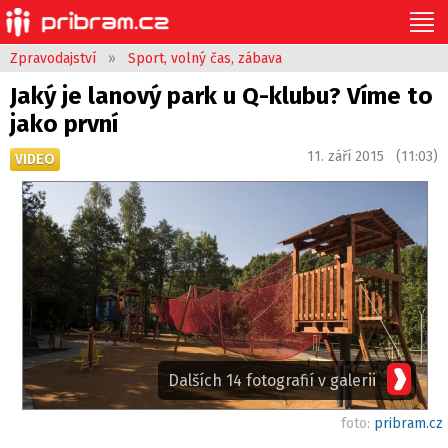
Zpravodajství
»
Sport, volný čas, zábava
Jaký je lanový park u Q-klubu? Víme to
jako první
11. září 2015 (11:03)
VIDEO
Dalších 14 fotografií v galerii
foto:
pribram.cz