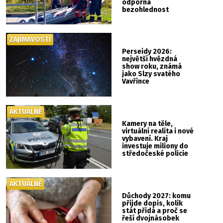
odporná
bezohlednost
ZAJÍMAVOSTI
Perseidy 2026:
největší hvězdná
show roku, známá
jako Slzy svatého
Vavřince
AKTUÁLNĚ
Kamery na těle,
virtuální realita i nové
vybavení. Kraj
investuje miliony do
středočeské policie
AKTUÁLNĚ
Důchody 2027: komu
přijde dopis, kolik
stát přidá a proč se
řeší dvojnásobek