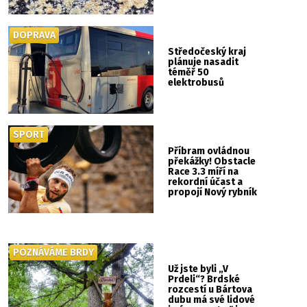
DOPRAVA
Středočeský kraj
plánuje nasadit
téměř 50
elektrobusů
SPORT
Příbram ovládnou
překážky! Obstacle
Race 3.3 míří na
rekordní účast a
propojí Nový rybník
se Svatou Horou
POZNÁVÁME BRDY
Už jste byli „V
Prdeli“? Brdské
rozcestí u Bártova
dubu má své lidové