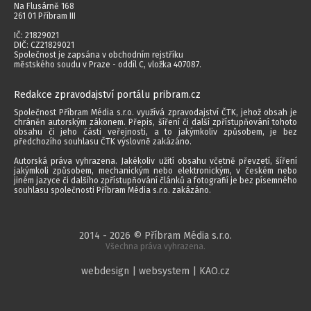
Na Flusárně 168
261 01 Příbram III
IČ: 21829021
DIČ: CZ21829021
Společnost je zapsána v obchodním rejstříku
městského soudu v Praze - oddíl C, vložka 407087.
Redakce zpravodajství portálu pribram.cz
Společnost Příbram Média s.r.o. využívá zpravodajství ČTK, jehož obsah je
chráněn autorským zákonem. Přepis, šíření či další zpřístupňování tohoto
obsahu či jeho části veřejnosti, a to jakýmkoliv způsobem, je bez
předchozího souhlasu ČTK výslovně zakázáno.
Autorská práva vyhrazena. Jakékoliv užití obsahu včetně převzetí, šíření
jakýmkoli způsobem, mechanickým nebo elektronickým, v českém nebo
jiném jazyce či dalšího zpřístupňování článků a fotografií je bez písemného
souhlasu společnosti Příbram Média s.r.o. zakázáno.
2014 - 2026 © Příbram Média s.r.o.
Všechna práva vyhrazena.
webdesign | websystem | KAO.cz