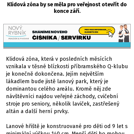
Klidová zóna by se měla pro veřejnost otevřít do
konce září.
Klidová zóna, která v posledních měsících
vznikala v těsné blízkosti příbramského Q-klubu
je konečně dokončena. Jejím největším
lákadlem bude jistě lanový park, který je
dominantou celého areálu. Kromě něj zde
návštěvníci najdou veřejné záchody, cvičební
stroje pro seniory, několik laviček, zastřešený
altán a další herní prvky.
Lanové hřiště je konstruované pro děti od 9 let s
minimální výškou 140 cm. Menší děti ho mohou