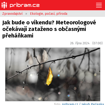
Zpravodajství
»
Ekologie, počasí, příroda
Jak bude o víkendu? Meteorologové
očekávají zataženo s občasnými
přeháňkami
26. října 2024 (07:00)
foto:
pribram.cz / Jakub Pečenka