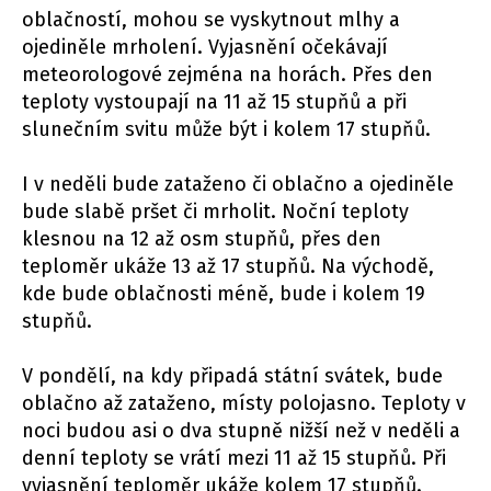
oblačností, mohou se vyskytnout mlhy a
ojediněle mrholení. Vyjasnění očekávají
meteorologové zejména na horách. Přes den
teploty vystoupají na 11 až 15 stupňů a při
slunečním svitu může být i kolem 17 stupňů.
I v neděli bude zataženo či oblačno a ojediněle
bude slabě pršet či mrholit. Noční teploty
klesnou na 12 až osm stupňů, přes den
teploměr ukáže 13 až 17 stupňů. Na východě,
kde bude oblačnosti méně, bude i kolem 19
stupňů.
V pondělí, na kdy připadá státní svátek, bude
oblačno až zataženo, místy polojasno. Teploty v
noci budou asi o dva stupně nižší než v neděli a
denní teploty se vrátí mezi 11 až 15 stupňů. Při
vyjasnění teploměr ukáže kolem 17 stupňů.