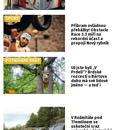
SPORT
Příbram ovládnou
překážky! Obstacle
Race 3.3 míří na
rekordní účast a
propojí Nový rybník
se Svatou Horou
POZNÁVÁME BRDY
Už jste byli „V
Prdeli“? Brdské
rozcestí u Bártova
dubu má své lidové
jméno — a teď i
vlastní cedulku
V Rožmitále pod
Třemšínem se
uskuteční sraz