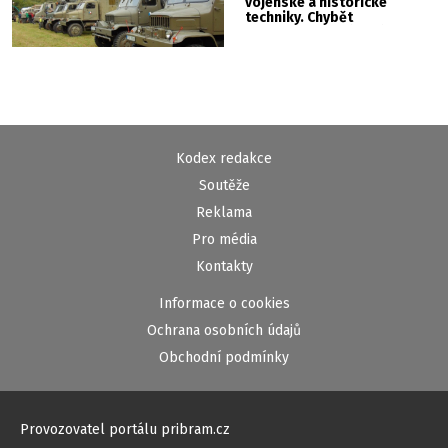
vojenské a historické
techniky. Chybět
nebude kaskadérská
show ani hudba
Kodex redakce
Soutěže
Reklama
Pro média
Kontakty
Informace o cookies
Ochrana osobních údajů
Obchodní podmínky
Provozovatel portálu pribram.cz