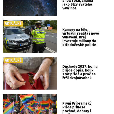
show roku, známá
jako Slzy svatého
Vavřince
AKTUÁLNĚ
Kamery na těle,
virtuální realita i nové
vybavení. Kraj
investuje miliony do
středočeské policie
AKTUÁLNĚ
Důchody 2027: komu
přijde dopis, kolik
stát přidá a proč se
řeší dvojnásobek
První Příbramský
Pride přinese
pochod, debaty i