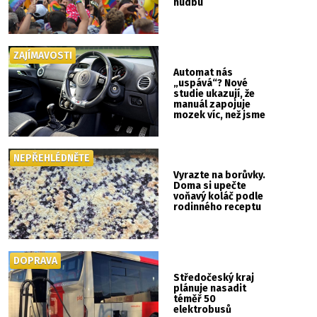
hudbu
ZAJÍMAVOSTI
Automat nás
„uspává“? Nové
studie ukazují, že
manuál zapojuje
mozek víc, než jsme
si mysleli
NEPŘEHLÉDNĚTE
Vyrazte na borůvky.
Doma si upečte
voňavý koláč podle
rodinného receptu
DOPRAVA
Středočeský kraj
plánuje nasadit
téměř 50
elektrobusů