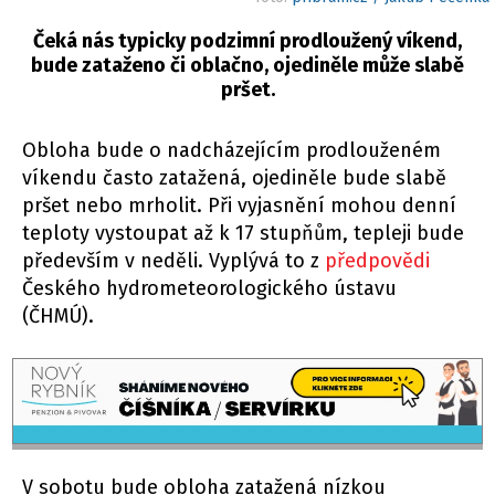
Čeká nás typicky podzimní prodloužený víkend,
bude zataženo či oblačno, ojediněle může slabě
pršet.
Obloha bude o nadcházejícím prodlouženém
víkendu často zatažená, ojediněle bude slabě
pršet nebo mrholit. Při vyjasnění mohou denní
teploty vystoupat až k 17 stupňům, tepleji bude
především v neděli. Vyplývá to z
předpovědi
Českého hydrometeorologického ústavu
(ČHMÚ).
V sobotu bude obloha zatažená nízkou