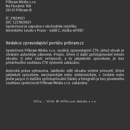
Příbram Média s.r.o.
Na Flusárně 168
261 01 Příbram III
IČ: 21829021
DIČ: CZ21829021
Společnost je zapsána v obchodním rejstříku
městského soudu v Praze - oddíl C, vložka 407087.
Redakce zpravodajství portálu pribram.cz
Společnost Příbram Média s.r.o. využívá zpravodajství ČTK, jehož obsah je
chráněn autorským zákonem. Přepis, šíření či další zpřístupňování tohoto
obsahu či jeho části veřejnosti, a to jakýmkoliv způsobem, je bez
předchozího souhlasu ČTK výslovně zakázáno.
Autorská práva vyhrazena. Jakékoliv užití obsahu včetně převzetí, šíření
jakýmkoli způsobem, mechanickým nebo elektronickým, v českém nebo
jiném jazyce či dalšího zpřístupňování článků a fotografií je bez písemného
souhlasu společnosti Příbram Média s.r.o. zakázáno.
2014 - 2026 © Příbram Média s.r.o.
Všechna práva vyhrazena.
webdesign | websystem | KAO.cz