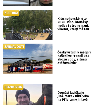
KULTURA
Krásnohorské léto
2026: víno, klobásy,
hudba i strongmani.
Víkend, který má tah
ZAJÍMAVOSTI
Český vrtulník měl při
hašení ve Francii 263
shozů vody, situaci
ztěžoval vítr
ROZHOVOR
Domácí lavička je
jiná. Marek Nikl čeká
na Příbram v Jihlavě