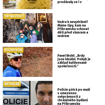
prodávaly se i v
Albertu
TIP NA VÝLET
Vedra k nevydržení?
Máme tipy, kam na
Příbramsku schovat
děti před sluncem a
vedrem
ROZHOVOR
Pavel Wohl: „Brdy
jsou ideální. Pohyb je
základ kultivované
společnosti.“
AKTUÁLNĚ
Policie pátrá po muži
s omezenou
svéprávností z
chráněného bydlení
na Příbramsku