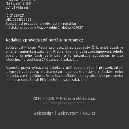
Na Flusárně 168
261 01 Příbram III
IČ: 21829021
DIČ: CZ21829021
Společnost je zapsána v obchodním rejstříku
městského soudu v Praze - oddíl C, vložka 407087.
Redakce zpravodajství portálu pribram.cz
Společnost Příbram Média s.r.o. využívá zpravodajství ČTK, jehož obsah je
chráněn autorským zákonem. Přepis, šíření či další zpřístupňování tohoto
obsahu či jeho části veřejnosti, a to jakýmkoliv způsobem, je bez
předchozího souhlasu ČTK výslovně zakázáno.
Autorská práva vyhrazena. Jakékoliv užití obsahu včetně převzetí, šíření
jakýmkoli způsobem, mechanickým nebo elektronickým, v českém nebo
jiném jazyce či dalšího zpřístupňování článků a fotografií je bez písemného
souhlasu společnosti Příbram Média s.r.o. zakázáno.
2014 - 2026 © Příbram Média s.r.o.
Všechna práva vyhrazena.
webdesign | websystem | KAO.cz