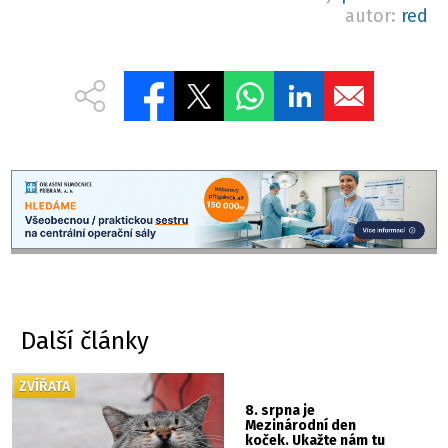
autor:
red
Další články
ZVÍŘATA
8. srpna je
Mezinárodní den
koček. Ukažte nám tu