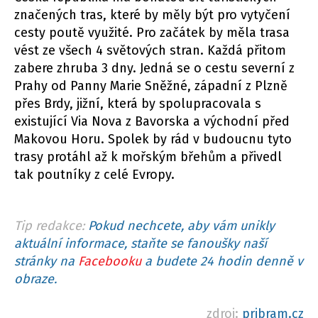
značených tras, které by měly být pro vytyčení
cesty poutě využité. Pro začátek by měla trasa
vést ze všech 4 světových stran. Každá přitom
zabere zhruba 3 dny. Jedná se o cestu severní z
Prahy od Panny Marie Sněžné, západní z Plzně
přes Brdy, jižní, která by spolupracovala s
existující Via Nova z Bavorska a východní před
Makovou Horu. Spolek by rád v budoucnu tyto
trasy protáhl až k mořským břehům a přivedl
tak poutníky z celé Evropy.
Tip redakce:
Pokud nechcete, aby vám unikly
aktuální informace, staňte se fanoušky naší
stránky na
Facebooku
a budete 24 hodin denně v
obraze.
zdroj:
pribram.cz