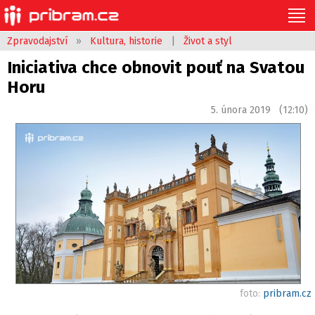
Zpravodajství
»
Kultura, historie
|
Život a styl
Iniciativa chce obnovit pouť na Svatou
Horu
5. února 2019 (12:10)
foto:
pribram.cz