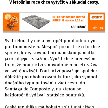
V letošním roce chce vytyčit 4 základní cesty.
Svatá Hora by měla být opět plnohodnotným
poutním místem. Alespoň pokusit se o to chce
spolek, který si vybral příbramskou památku
jako cíl jejich snažení. Využít chce především
toho, že poutnictví v novodobém pojetí zažívá
ve světě rozkvět. Poutnictví považuje spolek za
důležité pro obohacování kultur. Jako symbol
dnešního typu putování uvádí cestu do
Santiaga de Compostely, na kterou se
každoročně vydávají statisíce poutníků.
Česká republika má bohatou síť turistických