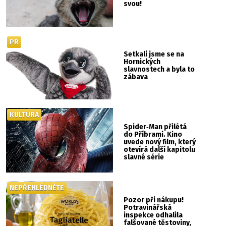
svou!
PR
Setkali jsme se na
Hornických
slavnostech a byla to
zábava
KULTURA
Spider‑Man přilétá
do Příbrami. Kino
uvede nový film, který
otevírá další kapitolu
slavné série
NEPŘEHLÉDNĚTE
Pozor při nákupu!
Potravinářská
inspekce odhalila
falšované těstoviny,