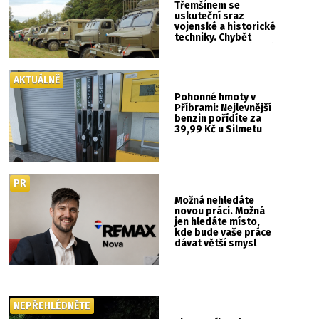
Třemšínem se
uskuteční sraz
vojenské a historické
techniky. Chybět
nebude kaskadérská
show ani hudba
AKTUÁLNĚ
Pohonné hmoty v
Příbrami: Nejlevnější
benzin pořídíte za
39,99 Kč u Silmetu
PR
Možná nehledáte
novou práci. Možná
jen hledáte místo,
kde bude vaše práce
dávat větší smysl
NEPŘEHLÉDNĚTE