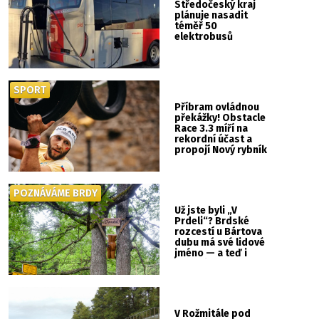
Středočeský kraj
plánuje nasadit
téměř 50
elektrobusů
SPORT
Příbram ovládnou
překážky! Obstacle
Race 3.3 míří na
rekordní účast a
propojí Nový rybník
se Svatou Horou
POZNÁVÁME BRDY
Už jste byli „V
Prdeli“? Brdské
rozcestí u Bártova
dubu má své lidové
jméno — a teď i
vlastní cedulku
V Rožmitále pod