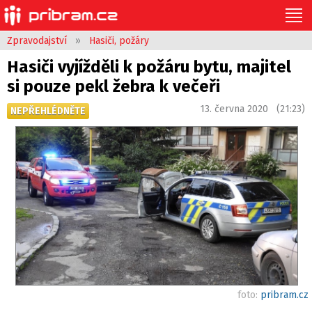
Zpravodajství
»
Hasiči, požáry
Hasiči vyjížděli k požáru bytu, majitel
si pouze pekl žebra k večeři
13. června 2020 (21:23)
NEPŘEHLÉDNĚTE
foto:
pribram.cz