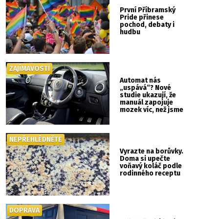
První Příbramský
Pride přinese
pochod, debaty i
hudbu
ZAJÍMAVOSTI
Automat nás
„uspává“? Nové
studie ukazují, že
manuál zapojuje
mozek víc, než jsme
si mysleli
NEPŘEHLÉDNĚTE
Vyrazte na borůvky.
Doma si upečte
voňavý koláč podle
rodinného receptu
DOPRAVA