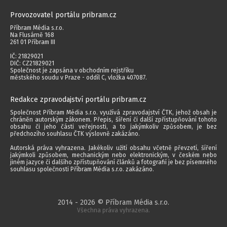
Provozovatel portálu pribram.cz
Příbram Média s.r.o.
Na Flusárně 168
261 01 Příbram III
IČ: 21829021
DIČ: CZ21829021
Společnost je zapsána v obchodním rejstříku
městského soudu v Praze - oddíl C, vložka 407087.
Redakce zpravodajství portálu pribram.cz
Společnost Příbram Média s.r.o. využívá zpravodajství ČTK, jehož obsah je
chráněn autorským zákonem. Přepis, šíření či další zpřístupňování tohoto
obsahu či jeho části veřejnosti, a to jakýmkoliv způsobem, je bez
předchozího souhlasu ČTK výslovně zakázáno.
Autorská práva vyhrazena. Jakékoliv užití obsahu včetně převzetí, šíření
jakýmkoli způsobem, mechanickým nebo elektronickým, v českém nebo
jiném jazyce či dalšího zpřístupňování článků a fotografií je bez písemného
souhlasu společnosti Příbram Média s.r.o. zakázáno.
2014 - 2026 © Příbram Média s.r.o.
Všechna práva vyhrazena.