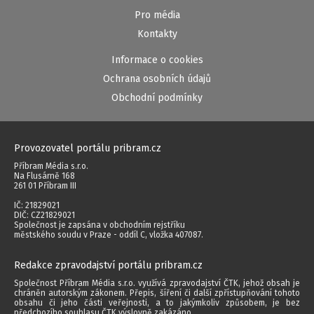
Pro média
Kontakty
Informace o cookies
Ochrana osobních údajů
Obchodní podmínky
Provozovatel portálu pribram.cz
Příbram Média s.r.o.
Na Flusárně 168
261 01 Příbram III
IČ: 21829021
DIČ: CZ21829021
Společnost je zapsána v obchodním rejstříku
městského soudu v Praze - oddíl C, vložka 407087.
Redakce zpravodajství portálu pribram.cz
Společnost Příbram Média s.r.o. využívá zpravodajství ČTK, jehož obsah je
chráněn autorským zákonem. Přepis, šíření či další zpřístupňování tohoto
obsahu či jeho části veřejnosti, a to jakýmkoliv způsobem, je bez
předchozího souhlasu ČTK výslovně zakázáno.