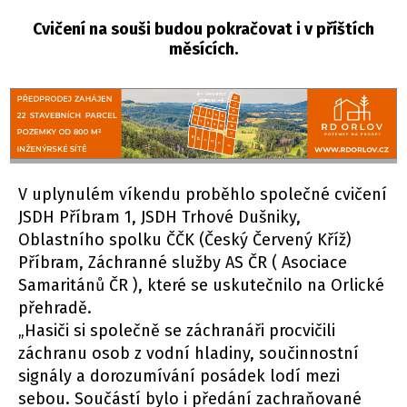
Cvičení na souši budou pokračovat i v příštích
měsících.
V uplynulém víkendu proběhlo společné cvičení
JSDH Příbram 1, JSDH Trhové Dušniky,
Oblastního spolku ČČK (Český Červený Kříž)
Příbram, Záchranné služby AS ČR ( Asociace
Samaritánů ČR ), které se uskutečnilo na Orlické
přehradě.
„Hasiči si společně se záchranáři procvičili
záchranu osob z vodní hladiny, součinnostní
signály a dorozumívání posádek lodí mezi
sebou. Součástí bylo i předání zachraňované