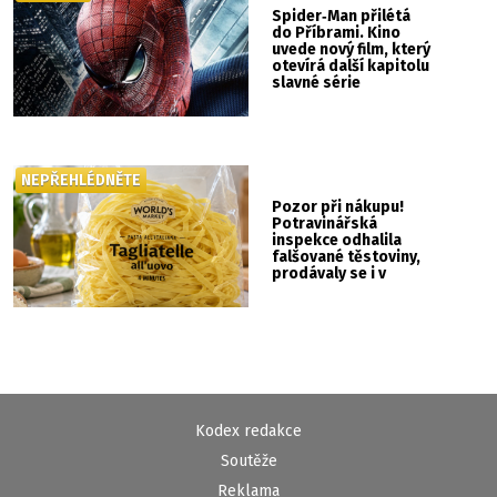
Spider‑Man přilétá
do Příbrami. Kino
uvede nový film, který
otevírá další kapitolu
slavné série
NEPŘEHLÉDNĚTE
Pozor při nákupu!
Potravinářská
inspekce odhalila
falšované těstoviny,
prodávaly se i v
Albertu
Kodex redakce
Soutěže
Reklama