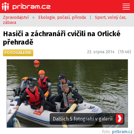
Zpravodajství
»
Ekologie, počasí, příroda
|
Sport, volný čas,
zábava
Hasiči a záchranáři cvičili na Orlické
přehradě
23. srpna 2014 (15:46)
FOTOGALERIE
Dalších 5 fotografií v galerii
foto:
pribram.cz