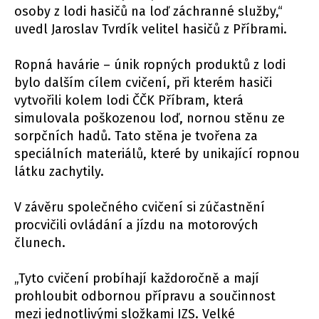
osoby z lodi hasičů na loď záchranné služby,“
uvedl Jaroslav Tvrdík velitel hasičů z Příbrami.
Ropná havárie – únik ropných produktů z lodi
bylo dalším cílem cvičení, při kterém hasiči
vytvořili kolem lodi ČČK Příbram, která
simulovala poškozenou loď, nornou stěnu ze
sorpčních hadů. Tato stěna je tvořena za
speciálních materiálů, které by unikající ropnou
látku zachytily.
V závěru společného cvičení si zúčastnění
procvičili ovládání a jízdu na motorových
člunech.
„Tyto cvičení probíhají každoročně a mají
prohloubit odbornou přípravu a součinnost
mezi jednotlivými složkami IZS. Velké