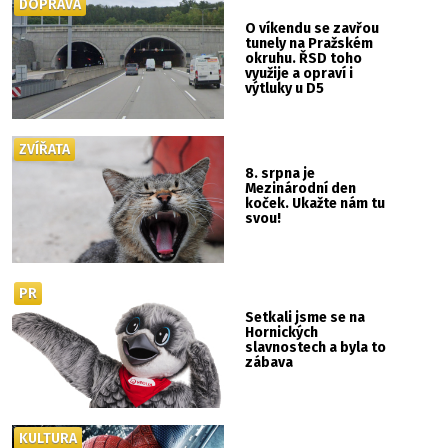
DOPRAVA
O víkendu se zavřou
tunely na Pražském
okruhu. ŘSD toho
využije a opraví i
výtluky u D5
ZVÍŘATA
8. srpna je
Mezinárodní den
koček. Ukažte nám tu
svou!
PR
Setkali jsme se na
Hornických
slavnostech a byla to
zábava
KULTURA