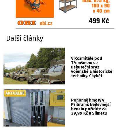
Další články
V Rožmitále pod
Třemšínem se
uskuteční sraz
vojenské a historické
techniky. Chybět
nebude kaskadérská
show ani hudba
AKTUÁLNĚ
Pohonné hmoty v
Příbrami: Nejlevnější
benzin pořídíte za
39,99 Kč u Silmetu