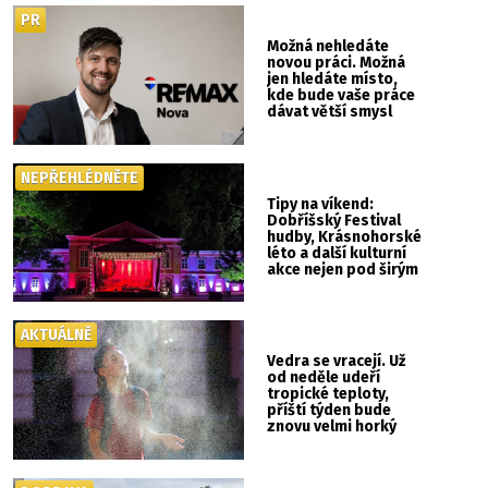
PR
Možná nehledáte
novou práci. Možná
jen hledáte místo,
kde bude vaše práce
dávat větší smysl
NEPŘEHLÉDNĚTE
Tipy na víkend:
Dobříšský Festival
hudby, Krásnohorské
léto a další kulturní
akce nejen pod širým
nebem
AKTUÁLNĚ
Vedra se vracejí. Už
od neděle udeří
tropické teploty,
příští týden bude
znovu velmi horký