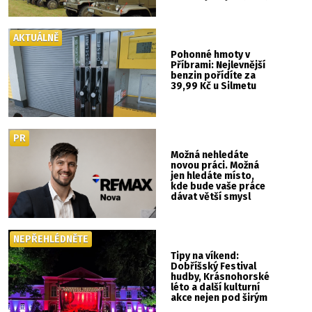
nebude kaskadérská
show ani hudba
AKTUÁLNĚ
Pohonné hmoty v
Příbrami: Nejlevnější
benzin pořídíte za
39,99 Kč u Silmetu
PR
Možná nehledáte
novou práci. Možná
jen hledáte místo,
kde bude vaše práce
dávat větší smysl
NEPŘEHLÉDNĚTE
Tipy na víkend:
Dobříšský Festival
hudby, Krásnohorské
léto a další kulturní
akce nejen pod širým
nebem