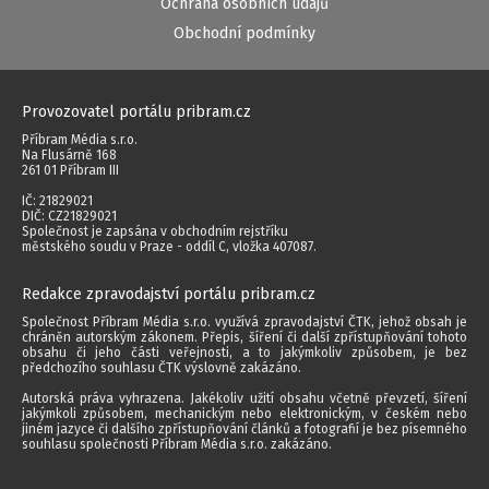
Ochrana osobních údajů
Obchodní podmínky
Provozovatel portálu pribram.cz
Příbram Média s.r.o.
Na Flusárně 168
261 01 Příbram III
IČ: 21829021
DIČ: CZ21829021
Společnost je zapsána v obchodním rejstříku
městského soudu v Praze - oddíl C, vložka 407087.
Redakce zpravodajství portálu pribram.cz
Společnost Příbram Média s.r.o. využívá zpravodajství ČTK, jehož obsah je
chráněn autorským zákonem. Přepis, šíření či další zpřístupňování tohoto
obsahu či jeho části veřejnosti, a to jakýmkoliv způsobem, je bez
předchozího souhlasu ČTK výslovně zakázáno.
Autorská práva vyhrazena. Jakékoliv užití obsahu včetně převzetí, šíření
jakýmkoli způsobem, mechanickým nebo elektronickým, v českém nebo
jiném jazyce či dalšího zpřístupňování článků a fotografií je bez písemného
souhlasu společnosti Příbram Média s.r.o. zakázáno.