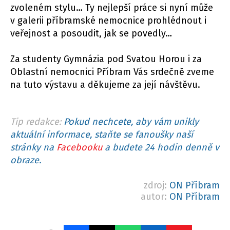
zvoleném stylu… Ty nejlepší práce si nyní může
v galerii příbramské nemocnice prohlédnout i
veřejnost a posoudit, jak se povedly…
Za studenty Gymnázia pod Svatou Horou i za
Oblastní nemocnici Příbram Vás srdečně zveme
na tuto výstavu a děkujeme za její návštěvu.
Tip redakce:
Pokud nechcete, aby vám unikly
aktuální informace, staňte se fanoušky naší
stránky na
Facebooku
a budete 24 hodin denně v
obraze.
zdroj:
ON Příbram
autor:
ON Příbram