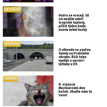
AKTUÁLNĚ
Vedra se vracejí. Už
od neděle udeří
tropické teploty,
příští týden bude
znovu velmi horký
DOPRAVA
O víkendu se zavřou
tunely na Pražském
okruhu. ŘSD toho
využije a opraví i
výtluky u D5
ZVÍŘATA
8. srpna je
Mezinárodní den
koček. Ukažte nám tu
svou!