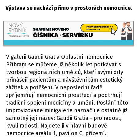
Výstava se nachází přímo v prostorách nemocnice.
V galerii Gaudii Gratia Oblastní nemocnice
Příbram se můžeme již několik let potkávat s
tvorbou regionálních umělců, kteří svými díly
přinášejí pacientům a návštěvníkům estetický
zážitek a potěšení. V neposlední řadě
zpříjemňují nemocniční prostředí a podtrhují
tradiční spojení medicíny a umění. Poslání této
improvizované minigalerie naznačuje ostatně již
samotný její název: Gaudii Gratia - pro radost,
kvůli radosti. Najdete ji v hlavní budově
nemocnice areálu 1, pavilon C, přízemí.