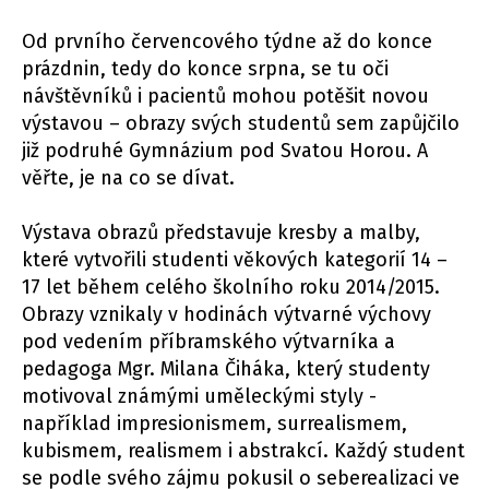
Od prvního červencového týdne až do konce
prázdnin, tedy do konce srpna, se tu oči
návštěvníků i pacientů mohou potěšit novou
výstavou – obrazy svých studentů sem zapůjčilo
již podruhé Gymnázium pod Svatou Horou. A
věřte, je na co se dívat.
Výstava obrazů představuje kresby a malby,
které vytvořili studenti věkových kategorií 14 –
17 let během celého školního roku 2014/2015.
Obrazy vznikaly v hodinách výtvarné výchovy
pod vedením příbramského výtvarníka a
pedagoga Mgr. Milana Čiháka, který studenty
motivoval známými uměleckými styly -
například impresionismem, surrealismem,
kubismem, realismem i abstrakcí. Každý student
se podle svého zájmu pokusil o seberealizaci ve