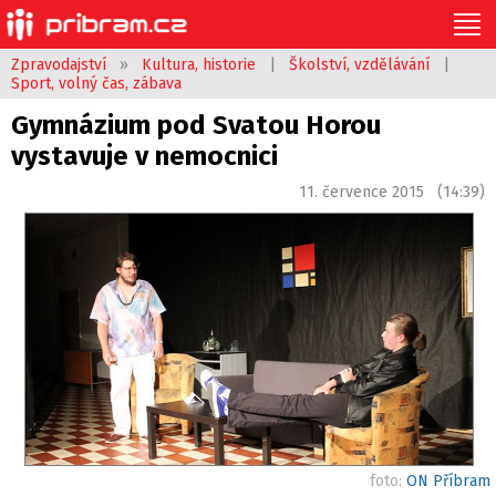
Zpravodajství
»
Kultura, historie
|
Školství, vzdělávání
|
Sport, volný čas, zábava
Gymnázium pod Svatou Horou
vystavuje v nemocnici
11. července 2015 (14:39)
foto:
ON Příbram