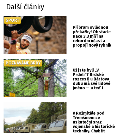
Další články
SPORT
Příbram ovládnou
překážky! Obstacle
Race 3.3 míří na
rekordní účast a
propojí Nový rybník
se Svatou Horou
POZNÁVÁME BRDY
Už jste byli „V
Prdeli“? Brdské
rozcestí u Bártova
dubu má své lidové
jméno — a teď i
vlastní cedulku
V Rožmitále pod
Třemšínem se
uskuteční sraz
vojenské a historické
techniky. Chybět