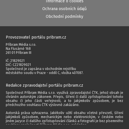
Informace o cookies
Ochrana osobních údajů
Obchodní podmínky
Provozovatel portálu pribram.cz
Příbram Média s.r.o.
Na Flusárně 168
261 01 Příbram III
IČ: 21829021
DIČ: CZ21829021
Společnost je zapsána v obchodním rejstříku
městského soudu v Praze - oddíl C, vložka 407087.
Redakce zpravodajství portálu pribram.cz
Společnost Příbram Média s.r.o. využívá zpravodajství ČTK, jehož obsah je
chráněn autorským zákonem. Přepis, šíření či další zpřístupňování tohoto
obsahu či jeho části veřejnosti, a to jakýmkoliv způsobem, je bez
předchozího souhlasu ČTK výslovně zakázáno.
Autorská práva vyhrazena. Jakékoliv užití obsahu včetně převzetí, šíření
jakýmkoli způsobem, mechanickým nebo elektronickým, v českém nebo
jiném jazyce či dalšího zpřístupňování článků a fotografií je bez písemného
souhlasu společnosti Příbram Média s.r.o. zakázáno.