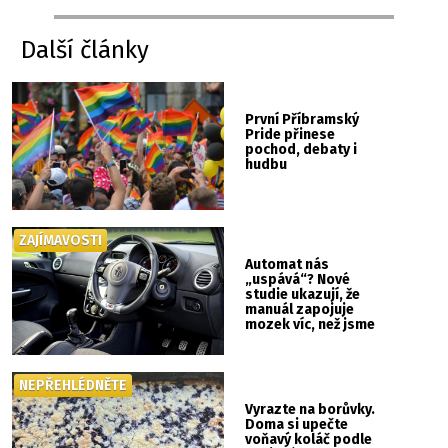
Další články
První Příbramský
Pride přinese
pochod, debaty i
hudbu
ZAJÍMAVOSTI
Automat nás
„uspává“? Nové
studie ukazují, že
manuál zapojuje
mozek víc, než jsme
si mysleli
NEPŘEHLÉDNĚTE
Vyrazte na borůvky.
Doma si upečte
voňavý koláč podle