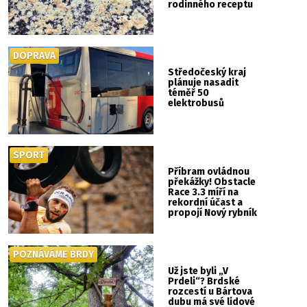
rodinného receptu
DOPRAVA
Středočeský kraj
plánuje nasadit
téměř 50
elektrobusů
SPORT
Příbram ovládnou
překážky! Obstacle
Race 3.3 míří na
rekordní účast a
propojí Nový rybník
se Svatou Horou
POZNÁVÁME BRDY
Už jste byli „V
Prdeli“? Brdské
rozcestí u Bártova
dubu má své lidové