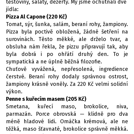
těstoviny, saláty, dezerty. My jsme ochutnali dvě
jídla:
Pizza Al Capone (220 Kč)
Tomat, sýr, šunka, salám, beraní rohy, žampiony.
Pizza byla poctivě obložená, žádné šetření na
surovinách. Těsto měkké, ale drželo tvar, a
obsluha nám řekla, že pizzu připravují tak, aby
byla dobrá i po ohřátí druhý den. To je
sympatická a ne úplně běžná filozofie.
Chuťově vyvážená, nepřesolená, ingredience
čerstvé. Beraní rohy dodaly správnou ostrost,
žampiony krásně voněly. Za 220 Kč velmi solidní
výkon.
Penne s kuřecím masem (205 Kč)
Smetana, kuřecí maso, brokolice, niva,
parmazán. Porce obrovská — klidně pro dva
méně hladové lidi. Omáčka krémová, ale ne
těžká, maso šťavnaté, brokolice správně měkká.