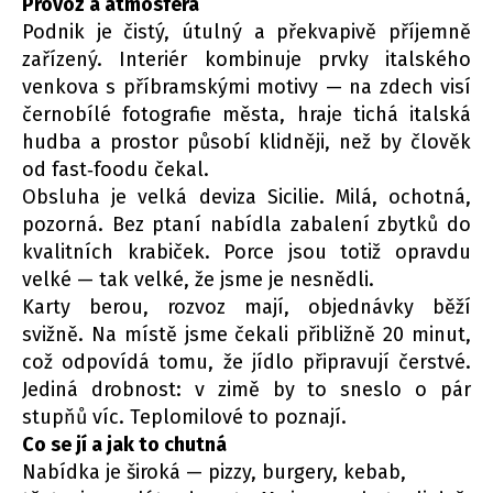
Provoz a atmosféra
Podnik je čistý, útulný a překvapivě příjemně
zařízený. Interiér kombinuje prvky italského
venkova s příbramskými motivy — na zdech visí
černobílé fotografie města, hraje tichá italská
hudba a prostor působí klidněji, než by člověk
od fast‑foodu čekal.
Obsluha je velká deviza Sicilie. Milá, ochotná,
pozorná. Bez ptaní nabídla zabalení zbytků do
kvalitních krabiček. Porce jsou totiž opravdu
velké — tak velké, že jsme je nesnědli.
Karty berou, rozvoz mají, objednávky běží
svižně. Na místě jsme čekali přibližně 20 minut,
což odpovídá tomu, že jídlo připravují čerstvé.
Jediná drobnost: v zimě by to sneslo o pár
stupňů víc. Teplomilové to poznají.
Co se jí a jak to chutná
Nabídka je široká — pizzy, burgery, kebab,