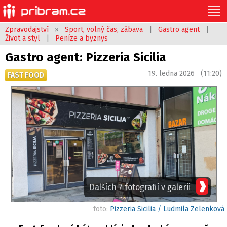
Zpravodajství
»
Sport, volný čas, zábava
|
Gastro agent
|
Život a styl
|
Peníze a byznys
Gastro agent: Pizzeria Sicilia
19. ledna 2026 (11:20)
FAST FOOD
Dalších 7 fotografií v galerii
foto:
Pizzeria Sicilia / Ludmila Zelenková