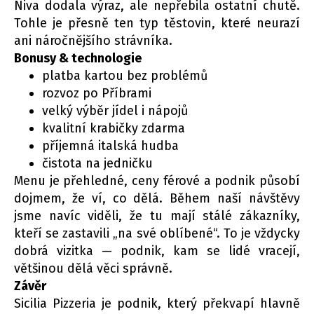
Niva dodala výraz, ale nepřebila ostatní chutě.
Tohle je přesně ten typ těstovin, které neurazí
ani náročnějšího strávníka.
Bonusy & technologie
platba kartou bez problémů
rozvoz po Příbrami
velký výběr jídel i nápojů
kvalitní krabičky zdarma
příjemná italská hudba
čistota na jedničku
Menu je přehledné, ceny férové a podnik působí
dojmem, že ví, co dělá. Během naší návštěvy
jsme navíc viděli, že tu mají stálé zákazníky,
kteří se zastavili „na své oblíbené“. To je vždycky
dobrá vizitka — podnik, kam se lidé vracejí,
většinou dělá věci správně.
Závěr
Sicilia Pizzeria je podnik, který překvapí hlavně