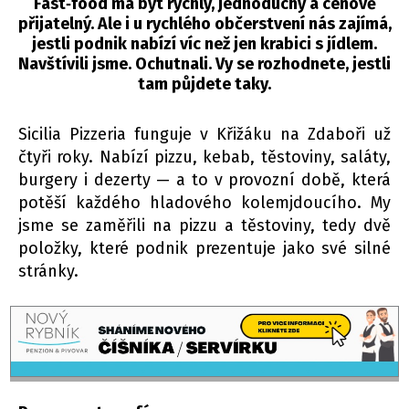
Fast‑food má být rychlý, jednoduchý a cenově
přijatelný. Ale i u rychlého občerstvení nás zajímá,
jestli podnik nabízí víc než jen krabici s jídlem.
Navštívili jsme. Ochutnali. Vy se rozhodnete, jestli
tam půjdete taky.
Sicilia Pizzeria funguje v Křižáku na Zdaboři už
čtyři roky. Nabízí pizzu, kebab, těstoviny, saláty,
burgery i dezerty — a to v provozní době, která
potěší každého hladového kolemjdoucího. My
jsme se zaměřili na pizzu a těstoviny, tedy dvě
položky, které podnik prezentuje jako své silné
stránky.