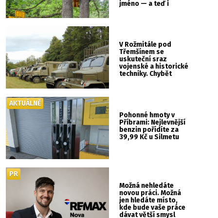
jméno — a teď i
vlastní cedulku
V Rožmitále pod
Třemšínem se
uskuteční sraz
vojenské a historické
techniky. Chybět
nebude kaskadérská
show ani hudba
AKTUÁLNĚ
Pohonné hmoty v
Příbrami: Nejlevnější
benzin pořídíte za
39,99 Kč u Silmetu
PR
Možná nehledáte
novou práci. Možná
jen hledáte místo,
kde bude vaše práce
dávat větší smysl