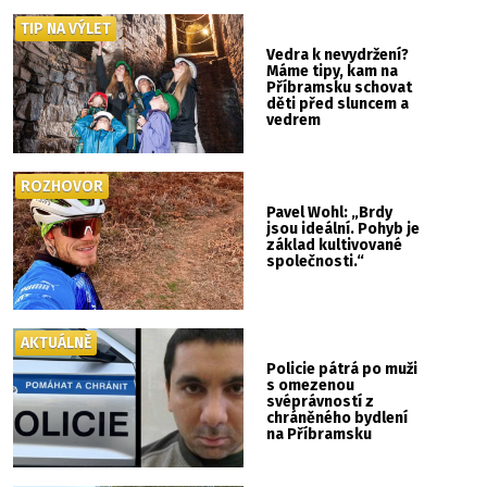
TIP NA VÝLET
Vedra k nevydržení?
Máme tipy, kam na
Příbramsku schovat
děti před sluncem a
vedrem
ROZHOVOR
Pavel Wohl: „Brdy
jsou ideální. Pohyb je
základ kultivované
společnosti.“
AKTUÁLNĚ
Policie pátrá po muži
s omezenou
svéprávností z
chráněného bydlení
na Příbramsku