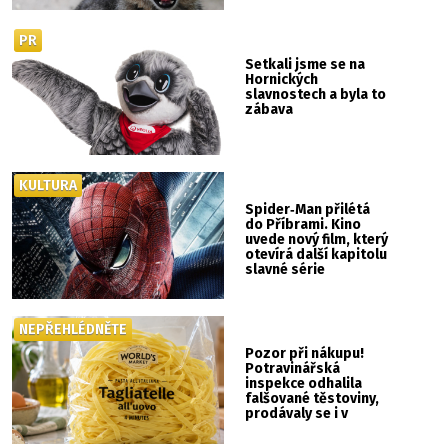
PR
Setkali jsme se na
Hornických
slavnostech a byla to
zábava
KULTURA
Spider‑Man přilétá
do Příbrami. Kino
uvede nový film, který
otevírá další kapitolu
slavné série
NEPŘEHLÉDNĚTE
Pozor při nákupu!
Potravinářská
inspekce odhalila
falšované těstoviny,
prodávaly se i v
Albertu