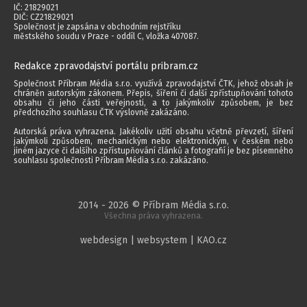
IČ: 21829021
DIČ: CZ21829021
Společnost je zapsána v obchodním rejstříku
městského soudu v Praze - oddíl C, vložka 407087.
Redakce zpravodajství portálu pribram.cz
Společnost Příbram Média s.r.o. využívá zpravodajství ČTK, jehož obsah je
chráněn autorským zákonem. Přepis, šíření či další zpřístupňování tohoto
obsahu či jeho části veřejnosti, a to jakýmkoliv způsobem, je bez
předchozího souhlasu ČTK výslovně zakázáno.
Autorská práva vyhrazena. Jakékoliv užití obsahu včetně převzetí, šíření
jakýmkoli způsobem, mechanickým nebo elektronickým, v českém nebo
jiném jazyce či dalšího zpřístupňování článků a fotografií je bez písemného
souhlasu společnosti Příbram Média s.r.o. zakázáno.
2014 - 2026 © Příbram Média s.r.o.
Všechna práva vyhrazena.
webdesign | websystem | KAO.cz