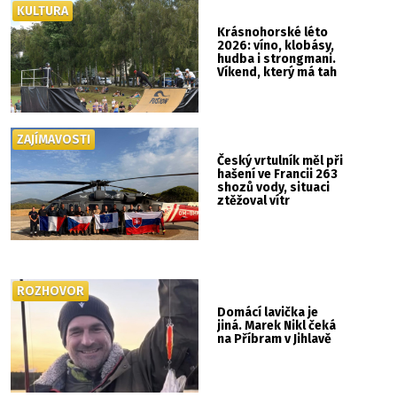
KULTURA
Krásnohorské léto
2026: víno, klobásy,
hudba i strongmani.
Víkend, který má tah
ZAJÍMAVOSTI
Český vrtulník měl při
hašení ve Francii 263
shozů vody, situaci
ztěžoval vítr
ROZHOVOR
Domácí lavička je
jiná. Marek Nikl čeká
na Příbram v Jihlavě