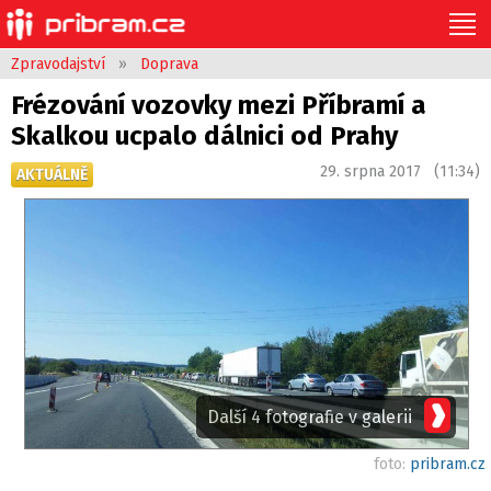
Zpravodajství
»
Doprava
Frézování vozovky mezi Příbramí a
Skalkou ucpalo dálnici od Prahy
29. srpna 2017 (11:34)
AKTUÁLNĚ
Další 4 fotografie v galerii
foto:
pribram.cz