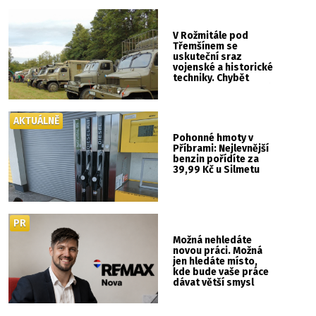
V Rožmitále pod
Třemšínem se
uskuteční sraz
vojenské a historické
techniky. Chybět
nebude kaskadérská
show ani hudba
AKTUÁLNĚ
Pohonné hmoty v
Příbrami: Nejlevnější
benzin pořídíte za
39,99 Kč u Silmetu
PR
Možná nehledáte
novou práci. Možná
jen hledáte místo,
kde bude vaše práce
dávat větší smysl