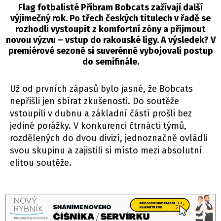
Flag fotbalisté Příbram Bobcats zažívají další
výjimečný rok. Po třech českých titulech v řadě se
rozhodli vystoupit z komfortní zóny a přijmout
novou výzvu – vstup do rakouské ligy. A výsledek? V
premiérové sezoně si suverénně vybojovali postup
do semifinále.
Už od prvních zápasů bylo jasné, že Bobcats
nepřišli jen sbírat zkušenosti. Do soutěže
vstoupili v dubnu a základní částí prošli bez
jediné porážky. V konkurenci čtrnácti týmů,
rozdělených do dvou divizí, jednoznačně ovládli
svou skupinu a zajistili si místo mezi absolutní
elitou soutěže.