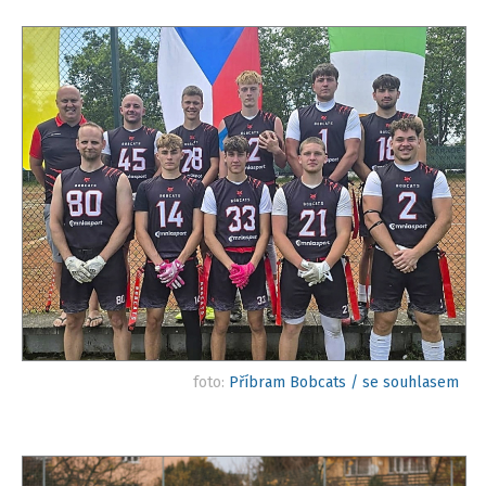
foto:
Příbram Bobcats / se souhlasem