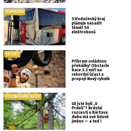
DOPRAVA
Středočeský kraj
plánuje nasadit
téměř 50
elektrobusů
SPORT
Příbram ovládnou
překážky! Obstacle
Race 3.3 míří na
rekordní účast a
propojí Nový rybník
se Svatou Horou
POZNÁVÁME BRDY
Už jste byli „V
Prdeli“? Brdské
rozcestí u Bártova
dubu má své lidové
jméno — a teď i
vlastní cedulku