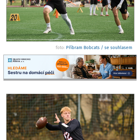
foto:
Příbram Bobcats / se souhlasem