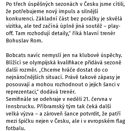
Po třech úspěšných sezonách v Česku jsme cítili,
že potřebujeme nový impuls a silnější
konkurenci. Základní část bez porážky je skvělá
vizitka, ale teď začíná úplně jiná soutěž – play-
off. Tam rozhodují detaily,“ říká hlavní trenér
Bohuslav Rom.
Bobcats navíc nemyslí jen na klubové úspěchy.
Blížící se olympijská kvalifikace přidává sezoně
další rozměr. „Chceme hráče dostat do co
nejnáročnějších situací. Právě takové zápasy je
posouvají a mohou rozhodnout o jejich šanci v
reprezentaci,“ dodává trenér.
Semifinále se odehraje v neděli 21. června v
Innsbrucku. Příbramský tým tak čeká další
velká výzva – a zároveň šance potvrdit, že patří
mezi špičku nejen v Česku, ale i v evropském flag
fotbalu.