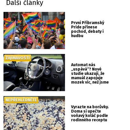
Další články
První Příbramský
Pride přinese
pochod, debaty i
hudbu
ZAJÍMAVOSTI
Automat nás
„uspává“? Nové
studie ukazují, že
manuál zapojuje
mozek víc, než jsme
si mysleli
NEPŘEHLÉDNĚTE
Vyrazte na borůvky.
Doma si upečte
voňavý koláč podle
rodinného receptu