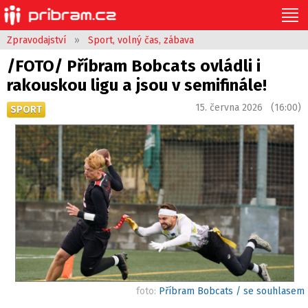
Zpravodajství
»
Sport, volný čas, zábava
/FOTO/ Příbram Bobcats ovládli i
rakouskou ligu a jsou v semifinále!
15. června 2026 (16:00)
SPORT
foto:
Příbram Bobcats / se souhlasem