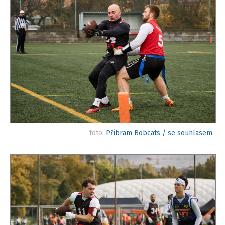
foto:
Příbram Bobcats / se souhlasem