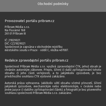
Obchodní podmínky
Provozovatel portálu pribram.cz
Příbram Média s.r.o.
Na Flusárně 168
261 01 Příbram III
IČ: 21829021
DIČ: CZ21829021
Společnost je zapsána v obchodním rejstříku
městského soudu v Praze - oddíl C, vložka 407087.
Redakce zpravodajství portálu pribram.cz
Společnost Příbram Média s.r.o. využívá zpravodajství ČTK, jehož obsah je
chráněn autorským zákonem. Přepis, šíření či další zpřístupňování tohoto
obsahu či jeho části veřejnosti, a to jakýmkoliv způsobem, je bez
předchozího souhlasu ČTK výslovně zakázáno.
Autorská práva vyhrazena. Jakékoliv užití obsahu včetně převzetí, šíření
jakýmkoli způsobem, mechanickým nebo elektronickým, v českém nebo
jiném jazyce či dalšího zpřístupňování článků a fotografií je bez písemného
souhlasu společnosti Příbram Média s.r.o. zakázáno.