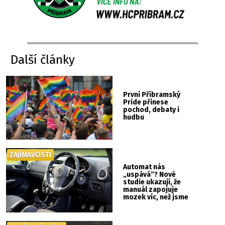
Další články
První Příbramský
Pride přinese
pochod, debaty i
hudbu
ZAJÍMAVOSTI
Automat nás
„uspává“? Nové
studie ukazují, že
manuál zapojuje
mozek víc, než jsme
si mysleli