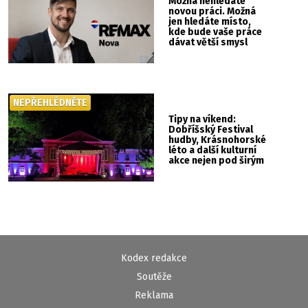
Možná nehledáte
novou práci. Možná
jen hledáte místo,
kde bude vaše práce
dávat větší smysl
NEPŘEHLÉDNĚTE
Tipy na víkend:
Dobříšský Festival
hudby, Krásnohorské
léto a další kulturní
akce nejen pod širým
nebem
Kodex redakce
Soutěže
Reklama