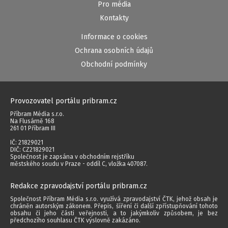
Pro média
Kontakty
Informace o cookies
Ochrana osobních údajů
Obchodní podmínky
Provozovatel portálu pribram.cz
Příbram Média s.r.o.
Na Flusárně 168
261 01 Příbram III
IČ: 21829021
DIČ: CZ21829021
Společnost je zapsána v obchodním rejstříku
městského soudu v Praze - oddíl C, vložka 407087.
Redakce zpravodajství portálu pribram.cz
Společnost Příbram Média s.r.o. využívá zpravodajství ČTK, jehož obsah je
chráněn autorským zákonem. Přepis, šíření či další zpřístupňování tohoto
obsahu či jeho části veřejnosti, a to jakýmkoliv způsobem, je bez
předchozího souhlasu ČTK výslovně zakázáno.