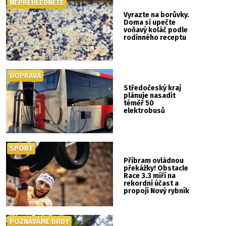
NEPŘEHLÉDNĚTE
Vyrazte na borůvky.
Doma si upečte
voňavý koláč podle
rodinného receptu
DOPRAVA
Středočeský kraj
plánuje nasadit
téměř 50
elektrobusů
SPORT
Příbram ovládnou
překážky! Obstacle
Race 3.3 míří na
rekordní účast a
propojí Nový rybník
se Svatou Horou
POZNÁVÁME BRDY