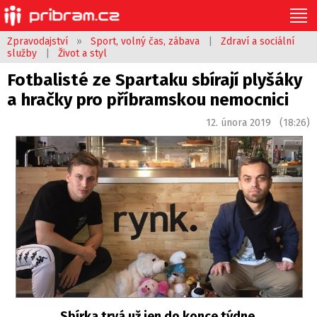
Zpravodajství
»
Sport, volný čas, zábava
|
Zdraví a sociální
služby
|
Život a styl
Fotbalisté ze Spartaku sbírají plyšáky
a hračky pro příbramskou nemocnici
12. února 2019 (18:26)
Sbírka trvá už jen do konce týdne.