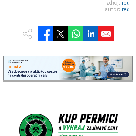
zdroj:
red
autor:
red