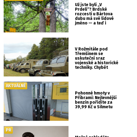
Už jste byli „V
Prdeli“? Brdské
rozcestí u Bártova
dubu má své lidové
jméno — a teď i
vlastní cedulku
V Rožmitále pod
Třemšínem se
uskuteční sraz
vojenské a historické
techniky. Chybět
nebude kaskadérská
show ani hudba
AKTUÁLNĚ
Pohonné hmoty v
Příbrami: Nejlevnější
benzin pořídíte za
39,99 Kč u Silmetu
PR