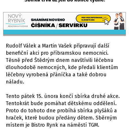
Rudolf Válek a Martin Vašek připravují další
benefiční akci pro příbramskou nemocnici.
Těsně před Štědrým dnem navštívili léčebnu
dlouhodobě nemocných, kde předali klientům
léčebny vyrobená přáníčka a také dobrou
náladu.
Tento pátek 15. února končí sbírka druhé akce.
Tentokrát bude pomáhat dětskému oddělení.
Proto do tohoto dne probíhá sbírka plyšáků a
hraček, které budou předány dětem. Sběrným
místem je Bistro Rynk na náměstí TGM.